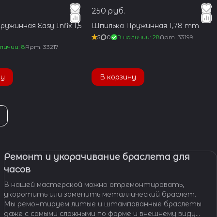
250 руб.
ужинная Easy Infix 1,5
Шпилька Пружинная 1,78 mm
5
0
В наличии: 28
Арт.
33199
личии: 8
Арт.
33217
ну
В корзину
Ремонт и укорачивание браслета для
часов
В нашей мастерской можно отремонтировать,
укоротить или заменить металлический браслет.
Мы ремонтируем литые и штампованные браслеты
даже с самыми сложными по форме и внешнему виду