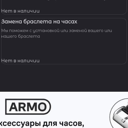
мастерскую! Наши мастера с удовольствием помогут
вам решить вашу проблему и произведут замену
Нет в наличии
батарейки профессионально, быстро, качественно и по
доступной цене.
Замена браслета на часах
Мы поможем с установкой или заменой вашего или
нашего браслета
Нет в наличии