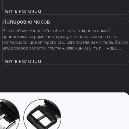
звеньями, чистим и освежаем их внешний вид,
Нет в наличии
Полировка часов
В нашей мастерской любые часы получат самый
правильный и грамотный уход, вне зависимости от
материала, из которого они изготовлены – сталь, белое
или розовое золото, титан, алюминий и т. п. – наши
специалисты отполируют практически любой
материал.
Нет в наличии