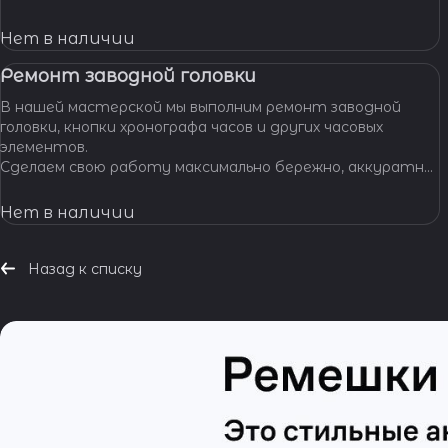
позволяет нам с уверенностью браться за самые
сложные задачи.
Нет в наличии
Ремонт заводной головки
В нашей мастерской мы выполним ремонт заводной
головки, кнопки хронографа часов и других часовых
элементов.
Сделаем свою работу максимально бережно, аккуратно
и профессионально, устраним любые неполадки ваших
часов.
Нет в наличии
Назад к списку