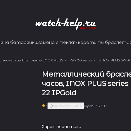
мена батарейки
Замена стекла
Укоротить браслет
С
ллические браслеты INOX PLUS
S-700 series
INOX PLUS S-701
Металлический брасл
часов, INOX PLUS series 
22 IPGold
5
Нет отзывов
Арт.
33383
Характеристики