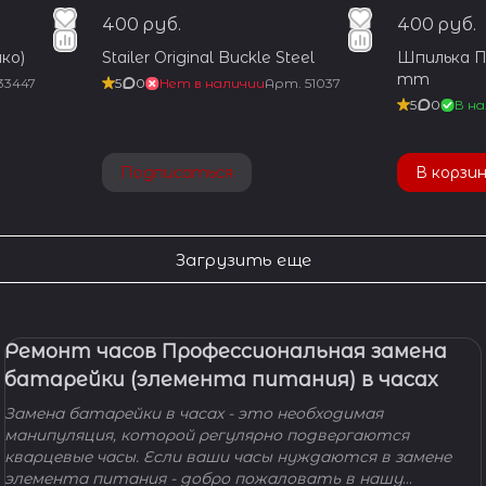
400 руб.
400 руб.
ко)
Stailer Original Buckle Steel
Шпилька Пр
mm
33447
5
0
Нет в наличии
Арт.
51037
5
0
В на
Подписаться
В корзи
Загрузить еще
Ремонт часов Профессиональная замена
батарейки (элемента питания) в часах
Замена батарейки в часах - это необходимая
манипуляция, которой регулярно подвергаются
кварцевые часы. Если ваши часы нуждаются в замене
элемента питания - добро пожаловать в нашу