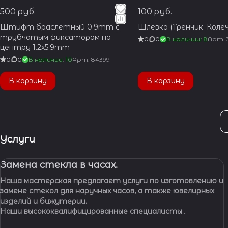
500 руб.
100 руб.
Штифт браслетный 0.9mm с
Шлёвка (Тренчик. Колеч
трубчатым фиксатором по
0
0
В наличии: 8
Арт.
центру 1.2x5.9mm
0
0
В наличии: 10
Арт.
84399
В корзину
В корзину
Услуги
Замена стекла в часах.
Наша мастерская предлагает услуги по изготовлению и
замене стекол для наручных часов, а также ювелирных
изделий и бижутерии.
Наши высококвалифицированные специалисты
обладают многолетним опытом работы, что