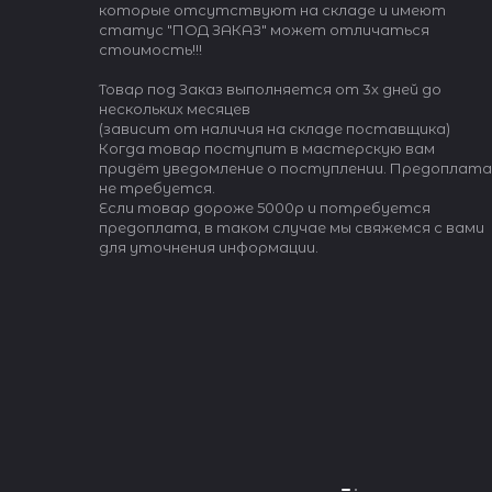
которые отсутствуют на складе и имеют
статус "ПОД ЗАКАЗ" может отличаться
стоимость!!!
Товар под Заказ выполняется от 3х дней до
нескольких месяцев
(зависит от наличия на складе поставщика)
Когда товар поступит в мастерскую вам
придёт уведомление о поступлении. Предоплата
не требуется.
Если товар дороже 5000р и потребуется
предоплата, в таком случае мы свяжемся с вами
для уточнения информации.