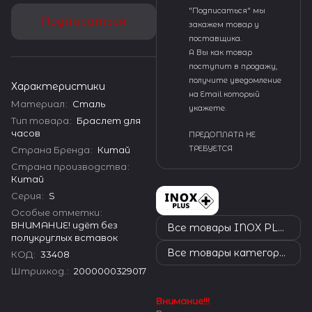
"Подписаться" мы
Подписаться
закажем товар у
поставщика.
А Вы как товар
поступит в продажу,
получите уведомление
Характеристики
на Email который
Материал
:
Сталь
укажете.
Тип товара
:
Браслет для
часов
ПРЕДОПЛАТА НЕ
Страна Бренда
:
Китай
ТРЕБУЕТСЯ
Страна производства
:
Китай
Серия
:
S
Особые отметки
:
ВНИМАНИЕ! идёт без
Все товары INOX PLUS
полукруглых вставок
Все товары категории
КОД
:
33408
Штрихкод.
:
2000000329017
Внимание!!!