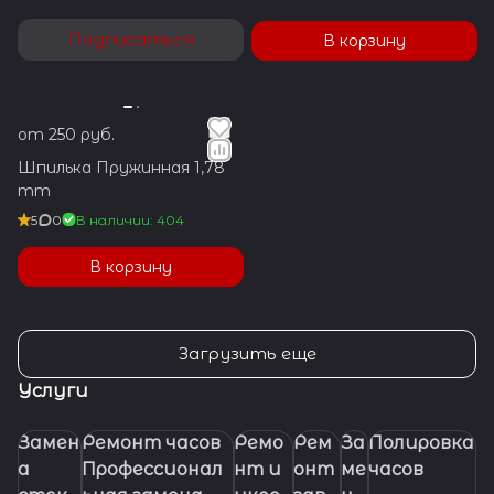
Подписаться
В корзину
от 250 руб.
Шпилька Пружинная 1,78
mm
5
0
В наличии: 404
В корзину
Загрузить еще
Услуги
Замен
Ремонт часов
Ремо
Рем
За
Полировка
а
Профессионал
нт и
онт
ме
часов