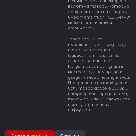
В связи с изменением курса
валют на товары, которые
отсутствуют на складе и
имеют статус "ПОД ЗАКАЗ"
может отличаться
стоимость!!!
Товар под Заказ
выполняется от 3х дней до
нескольких месяцев
(зависит от наличия на
складе поставщика)
Когда товар поступит в
мастерскую вам придёт
уведомление о поступлении.
Предоплата не требуется.
Если товар дороже 5000р и
потребуется предоплата, в
таком случае мы свяжемся с
вами для уточнения
информации.