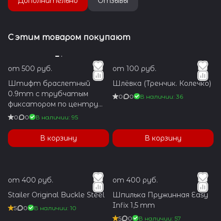
Дополнительно
Отзывы
С этим товаром покупают
от 500 руб.
от 100 руб.
Штифт браслетный
Шлёвка (Тренчик. Колечко)
0.9mm с трубчатым
0
0
В наличии: 36
фиксатором по центру
1.2x5.9mm
0
0
В наличии: 95
В корзину
В корзину
от 400 руб.
от 400 руб.
Stailer Original Buckle Steel
Шпилька Пружинная Easy
Infix 1,5 mm
5
0
В наличии: 10
5
0
В наличии: 57