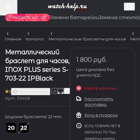
Ремонт часов
Замена батарейки
Замена стекла
Главная
Каталог
Металлические браслеты для часов
Мет
Металлический
1 800 руб.
браслет для часов,
INOX PLUS series S-
Цена указана без
учета НДС
703-22 IPBlack
Нет в наличии
5
Нет отзывов
Арт.
33408
Рассчитать
доставку
Хочу в подарок
Ширина браслета:
22 mm
ЕСЛИ ТОВАРА НЕТ В
НАЛИЧИИ ТО При
нажатии кнопки