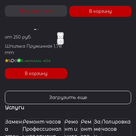
Подписаться
В корзину
от 250 руб.
Шпилька Пружинная 1,78
mm
5
0
В наличии: 404
В корзину
Загрузить еще
Услуги
Замен
Ремонт часов
Ремо
Рем
За
Полировка
а
Профессионал
нт и
онт
ме
часов