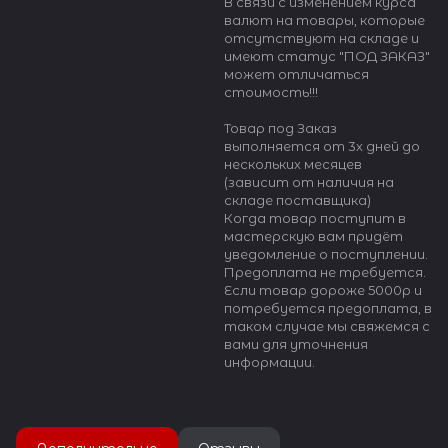
В связи с изменением курса
валют на товары, которые
отсутствуют на складе и
имеют статус "ПОД ЗАКАЗ"
может отличаться
стоимость!!!
Товар под Заказ
выполняется от 3х дней до
нескольких месяцев
(зависит от наличия на
складе поставщика)
Когда товар поступит в
мастерскую вам придёт
уведомление о поступлении.
Предоплата не требуется.
Если товар дороже 5000р и
потребуется предоплата, в
таком случае мы свяжемся с
вами для уточнения
информации.