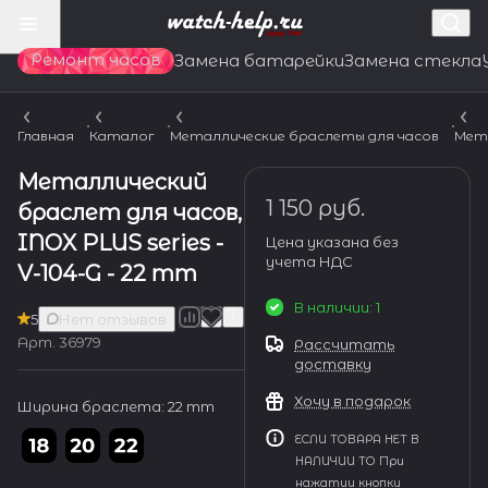
Ремонт часов
Замена батарейки
Замена стекла
Главная
Каталог
Металлические браслеты для часов
Мет
Металлический
1 150 руб.
браслет для часов,
INOX PLUS series -
Цена указана без
учета НДС
V-104-G - 22 mm
В наличии: 1
5
Нет отзывов
Арт.
36979
Рассчитать
доставку
Хочу в подарок
Ширина браслета:
22 mm
ЕСЛИ ТОВАРА НЕТ В
НАЛИЧИИ ТО При
нажатии кнопки