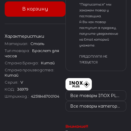
"Подписаться" мы
В корзину
закажем товар у
поставщика.
А Вы как товар
поступит в продажу,
получите уведомление
Характеристики
на Email который
Материал
:
Сталь
укажете.
Тип товара
:
Браслет для
часов
ПРЕДОПЛАТА НЕ
Страна Бренда
:
Китай
ТРЕБУЕТСЯ
Страна производства
:
Китай
Серия
:
V
КОД
:
36979
Все товары INOX PLUS
Штрихкод.
:
4251846700104
Все товары категории
Внимание!!!