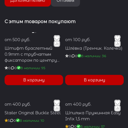
Дополнительно
Отзывы
С этим товаром покупают
от 500 руб.
от 100 руб.
Штифт браслетный
Шлёвка (Тренчик. Колечко)
0.9mm с трубчатым
0
0
В наличии: 36
фиксатором по центру
1.2x5.9mm
0
0
В наличии: 95
В корзину
В корзину
от 400 руб.
от 400 руб.
Stailer Original Buckle Steel
Шпилька Пружинная Easy
Infix 1,5 mm
5
0
В наличии: 10
5
0
В наличии: 57