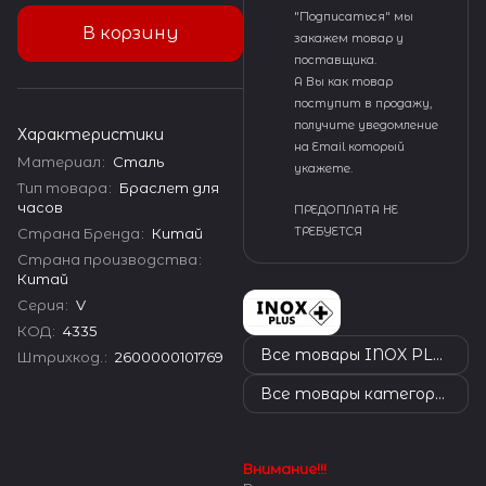
"Подписаться" мы
В корзину
закажем товар у
поставщика.
А Вы как товар
поступит в продажу,
получите уведомление
Характеристики
на Email который
Материал
:
Сталь
укажете.
Тип товара
:
Браслет для
часов
ПРЕДОПЛАТА НЕ
Страна Бренда
:
Китай
ТРЕБУЕТСЯ
Страна производства
:
Китай
Серия
:
V
КОД
:
4335
Все товары INOX PLUS
Штрихкод.
:
2600000101769
Все товары категории
Внимание!!!