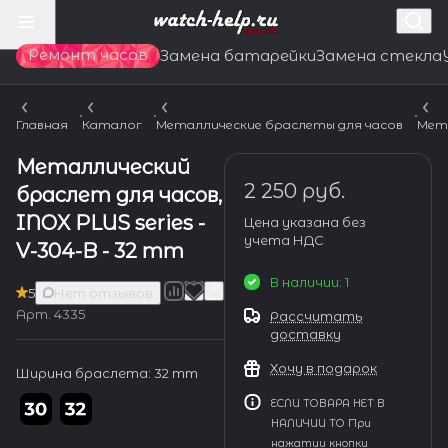
Ремонт часов
Замена батарейки
Замена стекла
Главная
Каталог
Металлические браслеты для часов
Мет
Металлический
2 250 руб.
браслет для часов,
INOX PLUS series -
Цена указана без
учета НДС
V-304-B - 32 mm
В наличии: 1
5
Нет отзывов
Арт.
4335
Рассчитать
доставку
Хочу в подарок
Ширина браслета:
32 mm
ЕСЛИ ТОВАРА НЕТ В
НАЛИЧИИ ТО При
нажатии кнопки