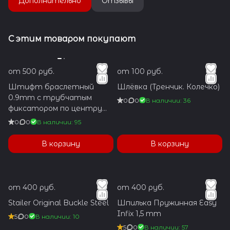
Дополнительно
Отзывы
С этим товаром покупают
от 500 руб.
от 100 руб.
Штифт браслетный
Шлёвка (Тренчик. Колечко)
0.9mm с трубчатым
0
0
В наличии: 36
фиксатором по центру
1.2x5.9mm
0
0
В наличии: 95
В корзину
В корзину
от 400 руб.
от 400 руб.
Stailer Original Buckle Steel
Шпилька Пружинная Easy
Infix 1,5 mm
5
0
В наличии: 10
5
0
В наличии: 57