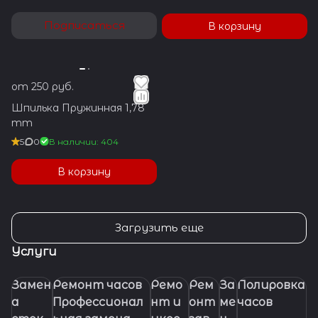
Подписаться
В корзину
от 250 руб.
Шпилька Пружинная 1,78
mm
5
0
В наличии: 404
В корзину
Загрузить еще
Услуги
Замен
Ремонт часов
Ремо
Рем
За
Полировка
а
Профессионал
нт и
онт
ме
часов