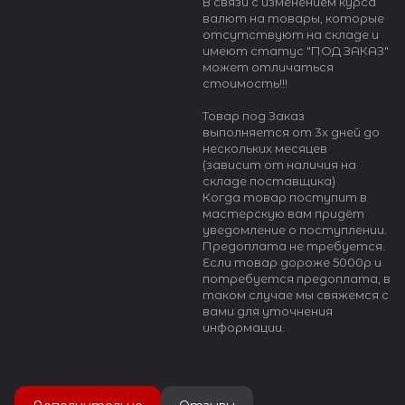
В связи с изменением курса
валют на товары, которые
отсутствуют на складе и
имеют статус "ПОД ЗАКАЗ"
может отличаться
стоимость!!!
Товар под Заказ
выполняется от 3х дней до
нескольких месяцев
(зависит от наличия на
складе поставщика)
Когда товар поступит в
мастерскую вам придёт
уведомление о поступлении.
Предоплата не требуется.
Если товар дороже 5000р и
потребуется предоплата, в
таком случае мы свяжемся с
вами для уточнения
информации.