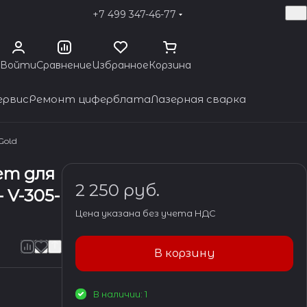
+7 499 347-46-77
Войти
Сравнение
Избранное
Корзина
ервис
Ремонт циферблата
Лазерная сварка
Gold
ет для
2 250 руб.
- V-305-
Цена указана без учета НДС
В корзину
В наличии: 1