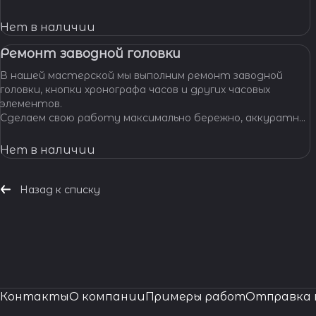
позволяет нам с уверенностью браться за самые
сложные задачи.
Нет в наличии
Ремонт заводной головки
В нашей мастерской мы выполним ремонт заводной
головки, кнопки хронографа часов и других часовых
элементов.
Сделаем свою работу максимально бережно, аккуратно
и профессионально, устраним любые неполадки ваших
часов.
Нет в наличии
Назад к списку
Контакты
О компании
Примеры работ
Отправка 