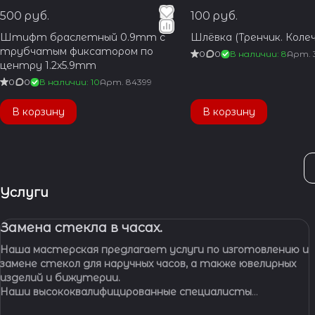
500 руб.
100 руб.
Штифт браслетный 0.9mm с
Шлёвка (Тренчик. Колеч
трубчатым фиксатором по
0
0
В наличии: 8
Арт.
центру 1.2x5.9mm
0
0
В наличии: 10
Арт.
84399
В корзину
В корзину
Услуги
Замена стекла в часах.
Наша мастерская предлагает услуги по изготовлению и
замене стекол для наручных часов, а также ювелирных
изделий и бижутерии.
Наши высококвалифицированные специалисты
обладают многолетним опытом работы, что