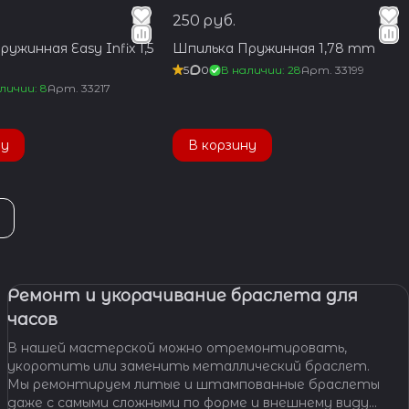
250 руб.
ужинная Easy Infix 1,5
Шпилька Пружинная 1,78 mm
5
0
В наличии: 28
Арт.
33199
личии: 8
Арт.
33217
ну
В корзину
Ремонт и укорачивание браслета для
часов
В нашей мастерской можно отремонтировать,
укоротить или заменить металлический браслет.
Мы ремонтируем литые и штампованные браслеты
даже с самыми сложными по форме и внешнему виду