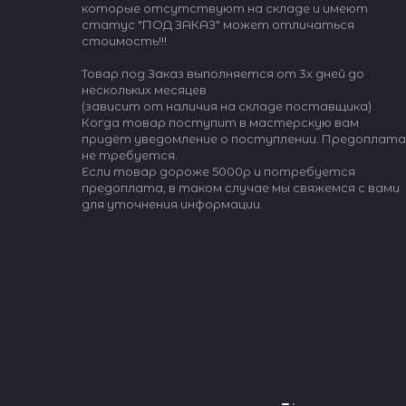
которые отсутствуют на складе и имеют
статус "ПОД ЗАКАЗ" может отличаться
стоимость!!!
Товар под Заказ выполняется от 3х дней до
нескольких месяцев
(зависит от наличия на складе поставщика)
Когда товар поступит в мастерскую вам
придёт уведомление о поступлении. Предоплата
не требуется.
Если товар дороже 5000р и потребуется
предоплата, в таком случае мы свяжемся с вами
для уточнения информации.