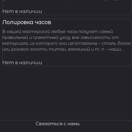
звеньями, чистим и освежаем их внешний вид,
Нет в наличии
Полировка часов
В нашей мастерской любые часы получат самый
правильный и грамотный уход, вне зависимости от
материала, из которого они изготовлены – сталь, белое
или розовое золото, титан, алюминий и т. п. – наши
специалисты отполируют практически любой
материал.
Нет в наличии
Связаться с нами