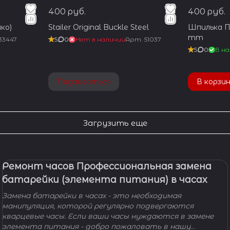
400 руб.
400 руб.
ко)
Stailer Original Buckle Steel
Шпилька Пр
mm
33447
5
0
Нет в наличии
Арт.
51037
5
0
В на
Подписаться
В корзи
Загрузить еще
Ремонт часов Профессиональная замена
батарейки (элемента питания) в часах
Замена батарейки в часах - это необходимая
манипуляция, которой регулярно подвергаются
кварцевые часы. Если ваши часы нуждаются в замене
элемента питания - добро пожаловать в нашу