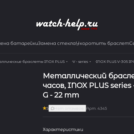
мена батарейки
Замена стекла
Укоротить браслет
С
ллические браслеты INOX PLUS
V - series
INOX PLUS V-305 IP
Металлический брасл
часов, INOX PLUS series 
G - 22 mm
5
Нет отзывов
Арт.
4345
Характеристики