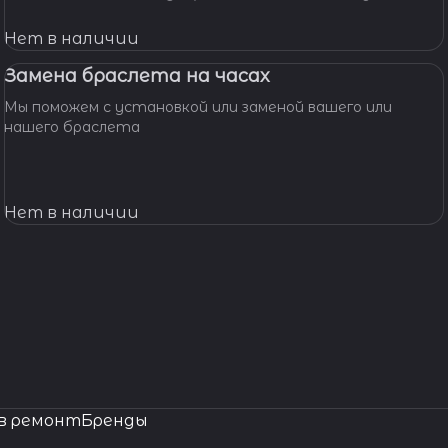
мастерскую! Наши мастера с удовольствием помогут
вам решить вашу проблему и произведут замену
Нет в наличии
батарейки профессионально, быстро, качественно и по
доступной цене.
Замена браслета на часах
Мы поможем с установкой или заменой вашего или
нашего браслета
Нет в наличии
в ремонт
Бренды