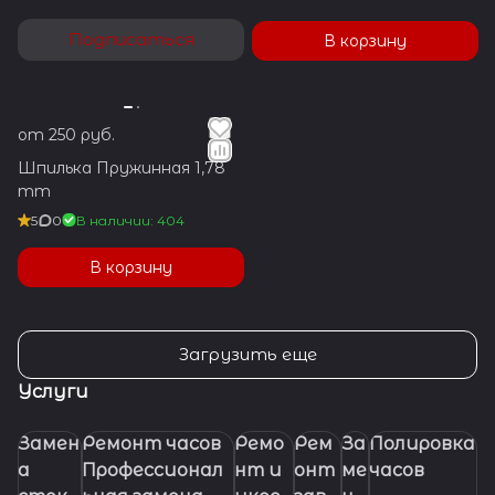
Подписаться
В корзину
от 250 руб.
Шпилька Пружинная 1,78
mm
5
0
В наличии: 404
В корзину
Загрузить еще
Услуги
Замен
Ремонт часов
Ремо
Рем
За
Полировка
а
Профессионал
нт и
онт
ме
часов