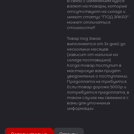
В связи с изменением курса
валют на товары, которые
отсутствуют на складе и
имеют статус "ПОД ЗАКАЗ"
может отличаться
стоимость!!!
Товар под Заказ
выполняется от 3х дней до
нескольких месяцев
(зависит от наличия на
складе поставщика)
Когда товар поступит в
мастерскую вам придёт
уведомление о поступлении.
Предоплата не требуется.
Если товар дороже 5000р и
потребуется предоплата, в
таком случае мы свяжемся с
вами для уточнения
информации.