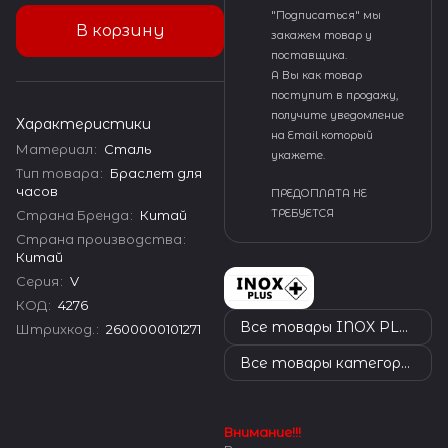
"Подписаться" мы
В корзину
закажем товар у
поставщика.
А Вы как товар
поступит в продажу,
получите уведомление
Характеристики
на Email который
Материал
:
Сталь
укажете.
Тип товара
:
Браслет для
часов
ПРЕДОПЛАТА НЕ
Страна Бренда
:
Китай
ТРЕБУЕТСЯ
Страна производства
:
Китай
Серия
:
V
КОД
:
4276
Все товары INOX PLUS
Штрихкод.
:
2600000101271
Все товары категории
Внимание!!!