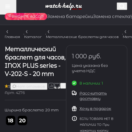
Ремонт часов
Замена батарейки
Замена стекла
Главная
Каталог
Металлические браслеты для часов
Мет
Металлический
1 000 руб.
браслет для часов,
INOX PLUS series -
Цена указана без
учета НДС
V-202-S - 20 mm
В наличии: 1
5
Нет отзывов
Арт.
4276
Рассчитать
доставку
Хочу в подарок
Ширина браслета:
20 mm
ЕСЛИ ТОВАРА НЕТ В
НАЛИЧИИ ТО При
нажатии кнопки