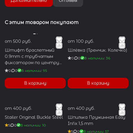
Дополнительно
Отзывы
С этим товаром покупают
от 500 руб.
от 100 руб.
Штифт браслетный
Шлёвка (Тренчик. Колечко)
0.9mm с трубчатым
0
0
В наличии: 36
фиксатором по центру
1.2x5.9mm
0
0
В наличии: 95
В корзину
В корзину
от 400 руб.
от 400 руб.
Stailer Original Buckle Steel
Шпилька Пружинная Easy
Infix 1,5 mm
5
0
В наличии: 10
5
0
В наличии: 57