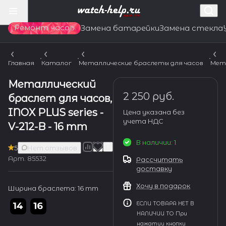
Ремонт часов
Замена батарейки
Замена стекла
Главная
Каталог
Металлические браслеты для часов
Мет
Металлический
2 250 руб.
браслет для часов,
INOX PLUS series -
Цена указана без
учета НДС
V-212-B - 16 mm
В наличии: 1
5
Нет отзывов
Арт.
85532
Рассчитать
доставку
Хочу в подарок
Ширина браслета:
16 mm
ЕСЛИ ТОВАРА НЕТ В
НАЛИЧИИ ТО При
нажатии кнопки