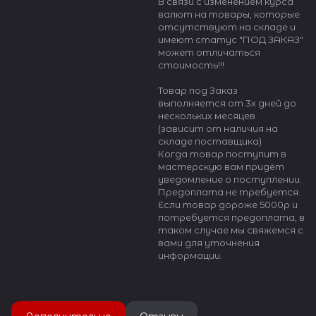
В связи с изменением курса
валют на товары, которые
отсутствуют на складе и
имеют статус "ПОД ЗАКАЗ"
может отличаться
стоимость!!!
Товар под Заказ
выполняется от 3х дней до
нескольких месяцев
(зависит от наличия на
складе поставщика)
Когда товар поступит в
мастерскую вам придёт
уведомление о поступлении.
Предоплата не требуется.
Если товар дороже 5000р и
потребуется предоплата, в
таком случае мы свяжемся с
вами для уточнения
информации.