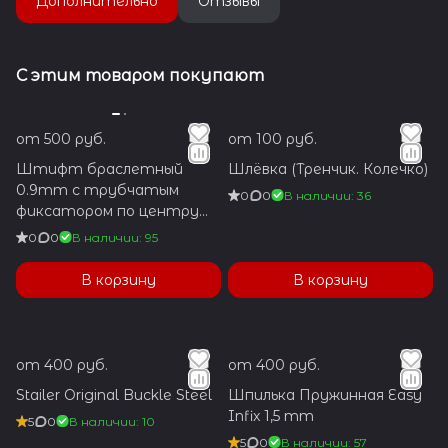
Дополнительно
Отзывы
С этим товаром покупают
от 500 руб.
от 100 руб.
Штифт браслетный
Шлёвка (Тренчик. Колечко)
0.9mm с трубчатым
0
0
В наличии: 36
фиксатором по центру
1.2x5.9mm
0
0
В наличии: 95
В корзину
В корзину
от 400 руб.
от 400 руб.
Stailer Original Buckle Steel
Шпилька Пружинная Easy
Infix 1,5 mm
5
0
В наличии: 10
5
0
В наличии: 57