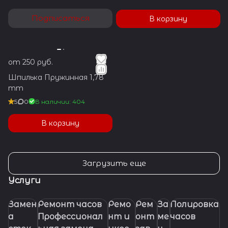
Подписаться
В корзину
от 250 руб.
Шпилька Пружинная 1,78
mm
5
0
В наличии: 404
В корзину
Загрузить еще
Услуги
Замен
Ремонт часов
Ремо
Рем
За
Полировка
а
Профессионал
нт и
онт
ме
часов