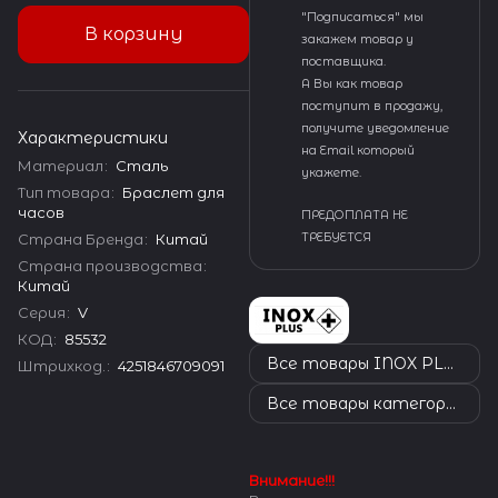
"Подписаться" мы
В корзину
закажем товар у
поставщика.
А Вы как товар
поступит в продажу,
получите уведомление
Характеристики
на Email который
Материал
:
Сталь
укажете.
Тип товара
:
Браслет для
часов
ПРЕДОПЛАТА НЕ
Страна Бренда
:
Китай
ТРЕБУЕТСЯ
Страна производства
:
Китай
Серия
:
V
КОД
:
85532
Все товары INOX PLUS
Штрихкод.
:
4251846709091
Все товары категории
Внимание!!!