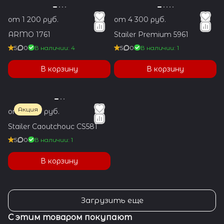
от 1 200 руб.
от 4 300 руб.
ARMO 1761
Stailer Premium 5961
5
0
В наличии: 4
5
0
В наличии: 1
В корзину
В корзину
Акция
от 3 600 руб.
Stailer Caoutchouc CS581
5
0
В наличии: 1
В корзину
Загрузить еще
С этим товаром покупают