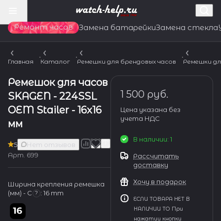
Ремонт часов
Замена батарейки
Замена стекла
Главная
Каталог
Ремешки для брендовых часов
Ремешки дл
Ремешок для часов
1 500 руб.
SKAGEN - 224SSL
OEM Stailer - 16х16
Цена указана без
учета НДС
мм
В наличии: 1
5
Нет отзывов
Арт.
699
Рассчитать
доставку
Хочу в подарок
Ширина крепления ремешка
(мм) - С
:
16 mm
?
ЕСЛИ ТОВАРА НЕТ В
НАЛИЧИИ ТО При
нажатии кнопки