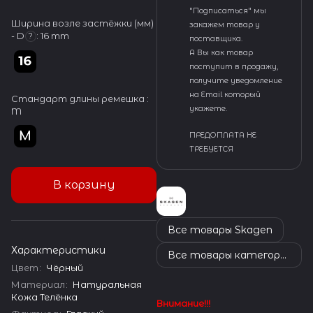
"Подписаться" мы
Ширина возле застёжки (мм)
закажем товар у
- D
:
16 mm
?
поставщика.
А Вы как товар
поступит в продажу,
получите уведомление
на Email который
Стандарт длины ремешка :
укажете.
M
ПРЕДОПЛАТА НЕ
ТРЕБУЕТСЯ
В корзину
Все товары Skagen
Характеристики
Все товары категории
Цвет
:
Чёрный
Материал
:
Натуральная
Кожа Телёнка
Внимание!!!