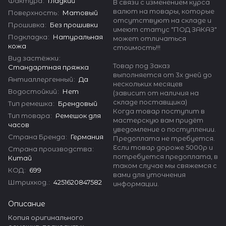
Фактура
:
Гладкий
В связи с изменением курса
валют на товары, которые
Поверхность
:
Матовый
отсутствуют на складе и
Прошивка
:
Без прошивки
имеют статус "ПОД ЗАКАЗ"
Подкладка
:
Натуральная
может отличаться
кожа
стоимость!!!
Вид застёжки
:
Товар под Заказ
Стандартная пряжка
выполняется от 3х дней до
Антиаллергенный
:
Да
нескольких месяцев
Водостойкий
:
Нет
(зависит от наличия на
складе поставщика)
Тип ремешка
:
Брендовый
Когда товар поступит в
Тип товара
:
Ремешок для
мастерскую вам придёт
часов
уведомление о поступлении.
Страна Бренда
:
Германия
Предоплата не требуется.
Если товар дороже 5000р и
Страна производства
:
потребуется предоплата, в
Китай
таком случае мы свяжемся с
КОД
:
699
вами для уточнения
Штрихкод.
:
4251620847582
информации.
Описание
Копия оригинального