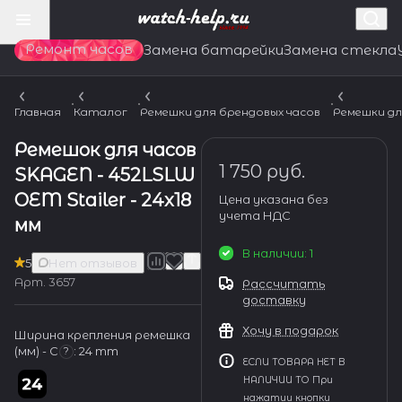
Ремонт часов
Замена батарейки
Замена стекла
Главная
Каталог
Ремешки для брендовых часов
Ремешки дл
Ремешок для часов
1 750 руб.
SKAGEN - 452LSLW
OEM Stailer - 24x18
Цена указана без
учета НДС
мм
В наличии: 1
5
Нет отзывов
Арт.
3657
Рассчитать
доставку
Хочу в подарок
Ширина крепления ремешка
(мм) - С
:
24 mm
?
ЕСЛИ ТОВАРА НЕТ В
НАЛИЧИИ ТО При
нажатии кнопки