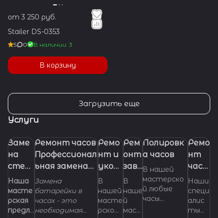
от 3 250 руб.
Stailer DS-0353
5
0
В наличии: 3
В корзину
Загрузить еще
Услуги
Заме
Ремонт часов
Ремо
Рем
Полировк
Ремо
на
Профессионал
нт и
онт
а часов
нт
стекл
ьная замена
укор
заво
часо
В нашей
а в
батарейки
ачив
дно
в
мастерско
Наша
Замена
В
В
Наши
й любые
часах.
(элемента
ание
й
Skag
масте
батарейки в
нашей
наше
специ
часы
рская
часах - это
масте
й
алис
питания) в
брасл
голо
en
получат
предла
необходимая
рской
мас
ты
часах
ета
вки
самый