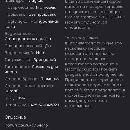
Фактура
:
Гладкий
В связи с изменением курса
валют на товары, которые
Поверхность
:
Матовый
отсутствуют на складе и
Прошивка
:
Без прошивки
имеют статус "ПОД ЗАКАЗ"
Подкладка
:
Натуральная
может отличаться
кожа
стоимость!!!
Вид застёжки
:
Товар под Заказ
Стандартная пряжка
выполняется от 3х дней до
Антиаллергенный
:
Да
нескольких месяцев
Водостойкий
:
Нет
(зависит от наличия на
складе поставщика)
Тип ремешка
:
Брендовый
Когда товар поступит в
Тип товара
:
Ремешок для
мастерскую вам придёт
часов
уведомление о поступлении.
Страна Бренда
:
Германия
Предоплата не требуется.
Если товар дороже 5000р и
Страна производства
:
потребуется предоплата, в
Китай
таком случае мы свяжемся с
КОД
:
3657
вами для уточнения
Штрихкод.
:
4251620846929
информации.
Описание
Копия оригинального