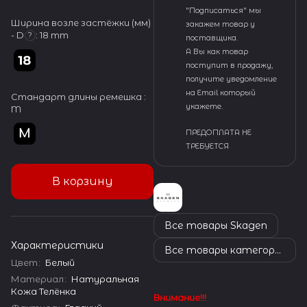
"Подписаться" мы
Ширина возле застёжки (мм)
закажем товар у
- D
:
18 mm
?
поставщика.
А Вы как товар
поступит в продажу,
получите уведомление
на Email который
Стандарт длины ремешка :
укажете.
M
ПРЕДОПЛАТА НЕ
ТРЕБУЕТСЯ
В корзину
Все товары Skagen
Характеристики
Все товары категории
Цвет
:
Белый
Материал
:
Натуральная
Кожа Телёнка
Внимание!!!