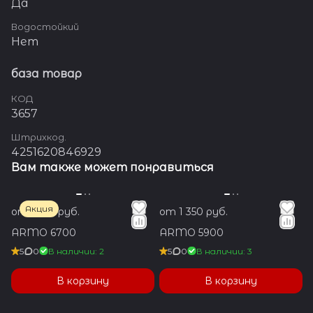
Да
Водостойкий
Нет
база товар
КОД
3657
Штрихкод.
4251620846929
Вам также может понравиться
Акция
от 1 350 руб.
от 1 350 руб.
ARMO 6700
ARMO 5900
5
0
В наличии: 2
5
0
В наличии: 3
В корзину
В корзину