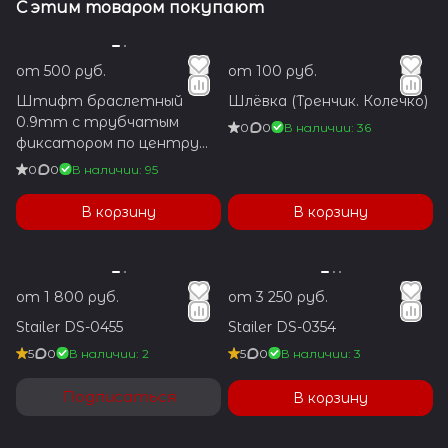
С этим товаром покупают
от 500 руб.
от 100 руб.
Штифт браслетный
Шлёвка (Тренчик. Колечко)
0.9mm с трубчатым
0
0
В наличии: 36
фиксатором по центру
1.2x5.9mm
0
0
В наличии: 95
В корзину
В корзину
от 1 800 руб.
от 3 250 руб.
Stailer DS-0455
Stailer DS-0354
5
0
В наличии: 2
5
0
В наличии: 3
Подписаться
В корзину