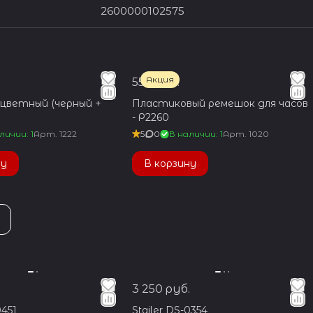
2600000102575
Акция
550 руб.
цветный (черный +
Пластиковый ремешок для часов
- Р2260
личии: 1
Арт.
1222
5
0
В наличии: 1
Арт.
1020
ну
В корзину
3 250 руб.
0451
Stailer DS-0354