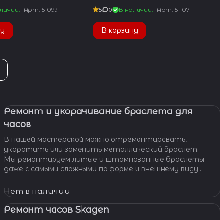
личии: 1
Арт.
51099
5
0
В наличии: 1
Арт.
51107
ну
В корзину
Ремонт и укорачивание браслета для
часов
В нашей мастерской можно отремонтировать,
укоротить или заменить металлический браслет.
Мы ремонтируем литые и штампованные браслеты
даже с самыми сложными по форме и внешнему виду
звеньями, чистим и освежаем их внешний вид,
Нет в наличии
Ремонт часов Skagen