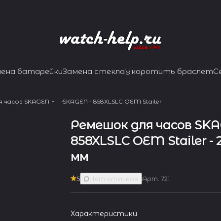
мена батарейки
Замена стекла
Укоротить браслет
С
я часов SKAGEN
SKAGEN - 858XLSLC OEM Stailer
Ремешок для часов SKA
858XLSLC OEM Stailer - 
мм
5
Нет отзывов
Арт.
721
Характеристики