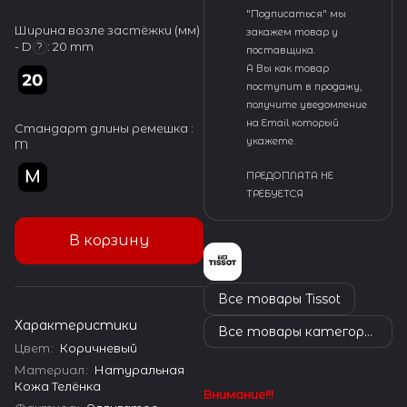
"Подписаться" мы
Ширина возле застёжки (мм)
закажем товар у
- D
:
20 mm
?
поставщика.
А Вы как товар
поступит в продажу,
получите уведомление
на Email который
Стандарт длины ремешка :
укажете.
M
ПРЕДОПЛАТА НЕ
ТРЕБУЕТСЯ
В корзину
Все товары Tissot
Характеристики
Все товары категории
Цвет
:
Коричневый
Материал
:
Натуральная
Кожа Телёнка
Внимание!!!