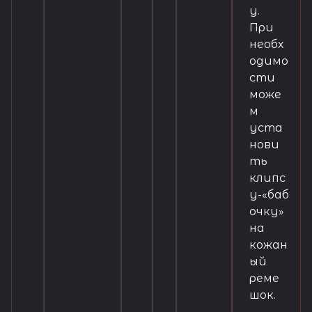
у.
При
необх
одимо
сти
може
м
уста
нови
ть
клипс
у-«баб
очку»
на
кожан
ый
реме
шок.