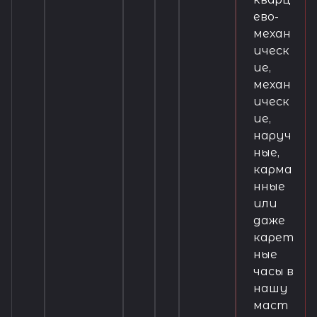
ево-
механ
ическ
ие,
механ
ическ
ие,
наруч
ные,
карма
нные
или
даже
карет
ные
часы в
нашу
маст