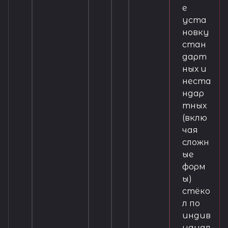
е
уста
новку
стан
дарт
ных и
неста
ндар
тных
(вклю
чая
сложн
ые
форм
ы)
стёко
л по
индив
идуал