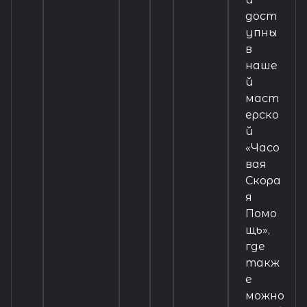
дост
упны
в
наше
й
маст
ерско
й
«Часо
вая
Скора
я
Помо
щь»,
где
такж
е
можно