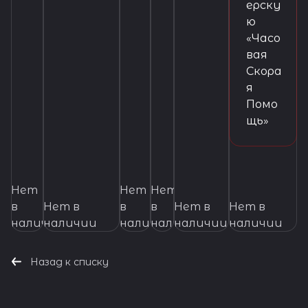
ерску
ю
«Часо
вая
Скора
я
Помо
щь»
Нет
Нет
Нет
в
Нет в
в
в
Нет в
Нет в
наличии
наличии
наличии
наличии
наличии
наличии
Назад к списку