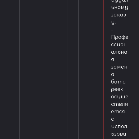
ьному
заказ
у.
-
Профе
ссион
альна
я
замен
а
бата
реек
осуще
ствля
ется
с
испол
ьзова