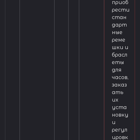
приоб
рести
стан
дарт
ные
реме
шки и
брасл
еты
для
часов,
заказ
ать
их
уста
новку
и
регул
ировк