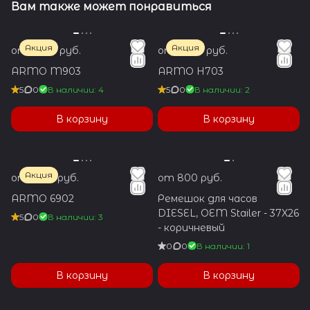
Вам также может понравиться
Акция
Акция
от 1 200 руб.
от 1 600 руб.
ARMO M903
ARMO H703
5
0
В наличии: 4
5
0
В наличии: 2
В корзину
В корзину
Акция
от 1 350 руб.
от 800 руб.
ARMO 6902
Ремешок для часов
DIESEL, OEM Stailer - 37X26
5
0
В наличии: 3
- коричневый
0
0
В наличии: 1
В корзину
В корзину