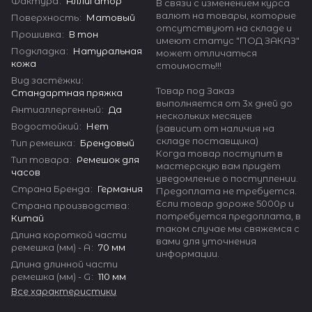
Фактура
:
Аллигатор
В связи с изменением курса
валют на товары, которые
Поверхность
:
Матовый
отсутствуют на складе и
Прошивка
:
В тон
имеют статус "ПОД ЗАКАЗ"
Подкладка
:
Натуральная
может отличаться
кожа
стоимость!!!
Вид застёжки
:
Товар под Заказ
Стандартная пряжка
выполняется от 3х дней до
Антиаллергенный
:
Да
нескольких месяцев
Водостойкий
:
Нет
(зависит от наличия на
складе поставщика)
Тип ремешка
:
Брендовый
Когда товар поступит в
Тип товара
:
Ремешок для
мастерскую вам придёт
часов
уведомление о поступлении.
Страна Бренда
:
Германия
Предоплата не требуется.
Если товар дороже 5000р и
Страна производства
:
потребуется предоплата, в
Китай
таком случае мы свяжемся с
Длина короткой части
вами для уточнения
ремешка (мм) - A
:
70 мм
информации.
Длина длинной части
ремешка (мм) - G
:
110 мм
Все характеристики