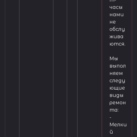
сложн
люб
ые
ые
часы
задач
неп
нами
и.
ола
не
дки
обслу
ваш
жива
их
часо
ются.
в.
Мы
выпол
няем
следу
ющие
виды
ремон
та:
-
Мелки
й