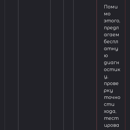
Поми
мо
этого,
предл
агаем
беспл
атну
ю
диагн
остик
у,
прове
рку
точно
сти
хода,
тест
ирова