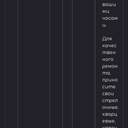
ваши
ми
часам
и.
Для
качес
твен
ного
ремон
та,
прино
сите
свои
стрел
очные,
кварц
евые,
кварц