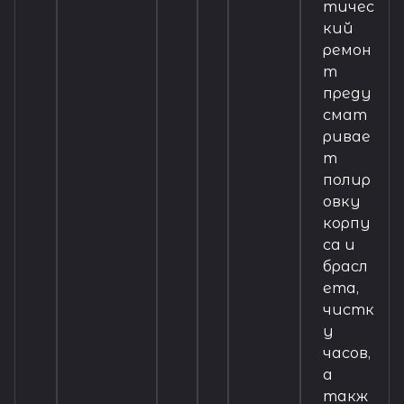
тичес
кий
ремон
т
преду
смат
ривае
т
полир
овку
корпу
са и
брасл
ета,
чистк
у
часов,
а
такж