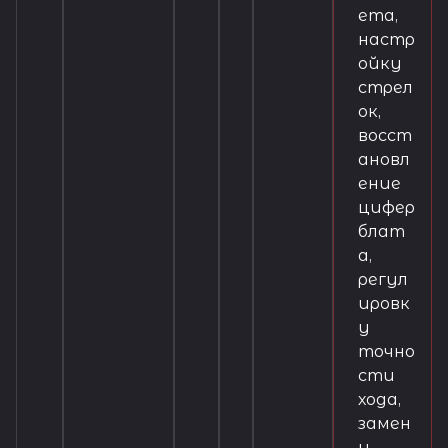
ета,
настр
ойку
стрел
ок,
восст
ановл
ение
цифер
блат
а,
регул
ировк
у
точно
сти
хода,
замен
у