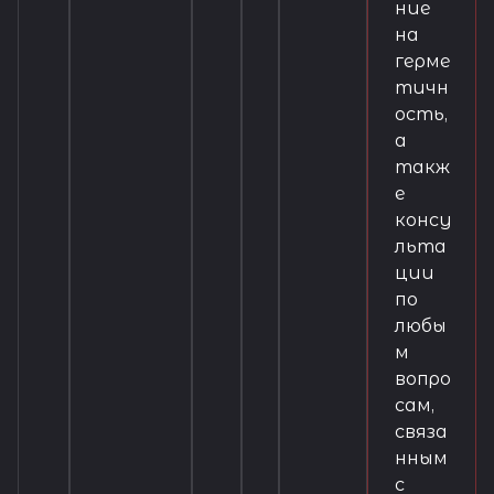
ние
на
герме
тичн
ость,
а
такж
е
консу
льта
ции
по
любы
м
вопро
сам,
связа
нным
с