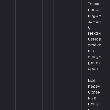
Также
произ
водим
замен
у
механ
измов,
стёко
л и
аккум
улят
оров.
Все
переч
ислен
ные
услуг
и