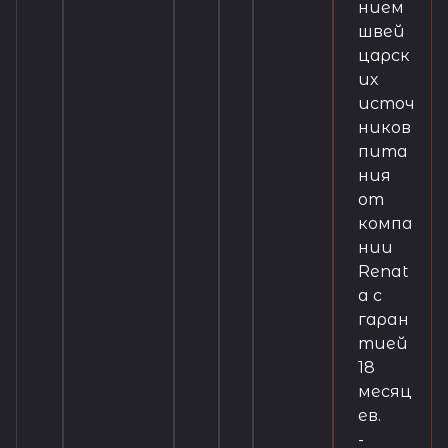
нием
швей
царск
их
источ
ников
пита
ния
от
компа
нии
Renat
a с
гаран
тией
18
месяц
ев.
-