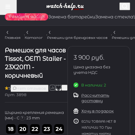
Ремонт часов
Замена батарейки
Замена стекла
Главная
Каталог
Ремешки для брендовых часов
Ремешки дл
Ремешок для часов
3 900 руб.
Tissot, OEM Stailer -
23X20M -
Цена указана без
учета НДС
коричневый
В наличии: 2
5
Нет отзывов
Арт.
3898
Рассчитать
доставку
Хочу в подарок
Ширина крепления ремешка
(мм) - С
:
23 mm
?
ЕСЛИ ТОВАРА НЕТ В
НАЛИЧИИ ТО При
нажатии кнопки