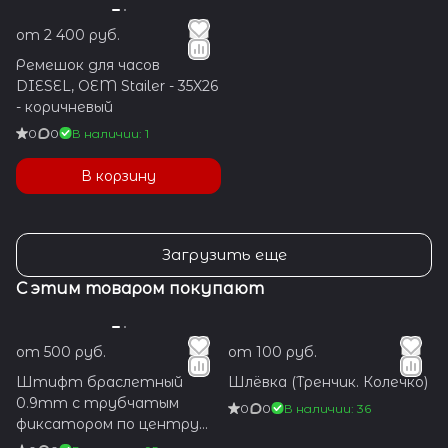
от 2 400 руб.
Ремешок для часов
DIESEL, OEM Stailer - 35X26
- коричневый
0
0
В наличии: 1
В корзину
Загрузить еще
С этим товаром покупают
от 500 руб.
от 100 руб.
Штифт браслетный
Шлёвка (Тренчик. Колечко)
0.9mm с трубчатым
0
0
В наличии: 36
фиксатором по центру
1.2x5.9mm