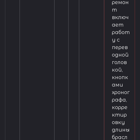
ремон
т
включ
ает
работ
у с
перев
одной
голов
кой,
кнопк
ами
хроног
рафа,
корре
ктир
овку
длины
брасл