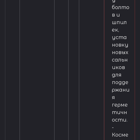
болто
в и
шпил
ек,
уста
новку
новых
сальн
иков
для
подде
ржани
я
герме
тичн
ости.
-
Косме