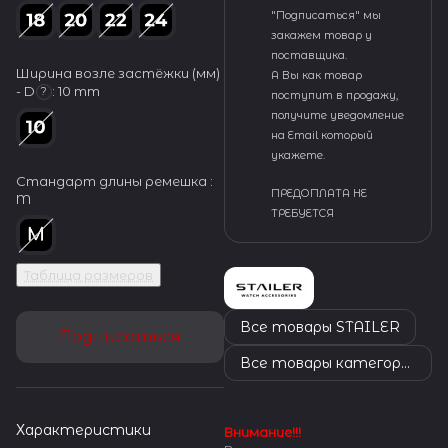
"Подписаться" мы
закажем товар у
поставщика.
Ширина возле застёжки (мм)
А Вы как товар
- D
:
10 mm
?
поступит в продажу,
получите уведомление
на Email который
укажете.
Стандарт длины ремешка :
ПРЕДОПЛАТА НЕ
M
ТРЕБУЕТСЯ
Таблица размеров
Все товары STAILER
Подписаться
Все товары категории
Характеристики
Внимание!!!