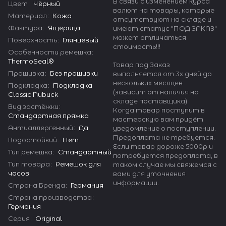
В связи с изменением курса
Цвет
:
Чёрный
валют на товары, которые
Материал
:
Кожа
отсутствуют на складе и
Фактура
:
Ящерица
имеют статус "ПОД ЗАКАЗ"
может отличаться
Поверхность
:
Глянцевый
стоимость!!!
Особенности ремешка
:
ThermoSeal®
Товар под Заказ
Прошивка
:
Без прошивки
выполняется от 3х дней до
нескольких месяцев
Подкладка
:
Подкладка
(зависит от наличия на
Classic Nubuck
складе поставщика)
Вид застёжки
:
Когда товар поступит в
Стандартная пряжка
мастерскую вам придёт
Антиаллергенный
:
Да
уведомление о поступлении.
Предоплата не требуется.
Водостойкий
:
Нет
Если товар дороже 5000р и
Тип ремешка
:
Стандартный
потребуется предоплата, в
Тип товара
:
Ремешок для
таком случае мы свяжемся с
часов
вами для уточнения
информации.
Страна Бренда
:
Германия
Страна производства
:
Германия
Серия
:
Original