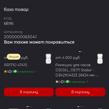
база товар
КОД
6896
Штрихкод.
2000000063041
Вам также может понравиться
Акция
от 1 600 руб.
от 4 500 руб.
ARMO 4741S
Ремешок для часов
DIESEL, OEM Stailer -
5
0
В наличии: 1
DZ4291/4323 26Х24 мм -
Чёрный
0
0
В наличии: 1
В корзину
В корзину