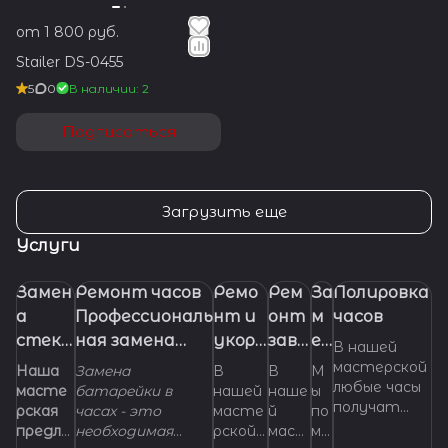
от 1 800 руб.
Stailer DS-0455
5
0
В наличии: 2
Подписаться
Загрузить еще
Услуги
Замен
Ремонт часов
Ремо
Рем
За
Полировка
а
Профессиональ
нт и
онт
м
часов
стекл
ная замена
укора
заво
ен
В нашей
а в
батарейки
чиван
дно
а
мастерской
Наша
Замена
В
В
М
любые часы
часах.
(элемента
ие
й
ре
масте
батарейки в
нашей
наше
ы
получат
рская
часах - это
масте
й
по
питания) в
брасл
голо
м
самый
предла
необходимая
рской
маст
мо
часах
ета
вки
е
правильный