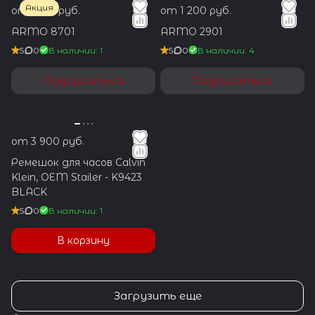
Акция
от 1 350 руб.
от 1 200 руб.
ARMO 8701
ARMO 2901
5
0
В наличии: 1
5
0
В наличии: 4
Подписаться
Подписаться
от 3 900 руб.
Ремешок для часов Calvin
Klein, OEM Stailer - K9423
BLACK
5
0
В наличии: 1
В корзину
Загрузить еще