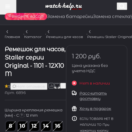
Ремонт часов
Замена батарейки
Замена стекла
Главная
Каталог
Ремешки для часов
Ремешки Stailer Origina
Ремешок для часов,
1 200 руб.
Stailer серии
Original - 1101 - 12X10
Цена указана без
учета НДС
M
Нет в наличии
5
Нет отзывов
Арт.
6896
Рассчитать
доставку
Хочу в подарок
Ширина крепления ремешка
(мм) - С
:
12 mm
?
ЕСЛИ ТОВАРА НЕТ В
НАЛИЧИИ ТО При
нажатии кнопки