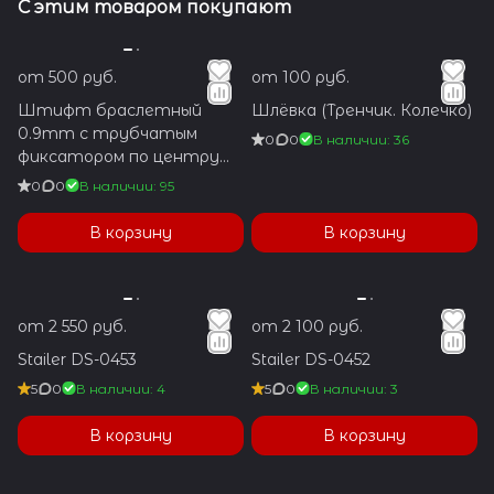
С этим товаром покупают
от 500 руб.
от 100 руб.
Штифт браслетный
Шлёвка (Тренчик. Колечко)
0.9mm с трубчатым
0
0
В наличии: 36
фиксатором по центру
1.2x5.9mm
0
0
В наличии: 95
В корзину
В корзину
от 2 550 руб.
от 2 100 руб.
Stailer DS-0453
Stailer DS-0452
5
0
В наличии: 4
5
0
В наличии: 3
В корзину
В корзину