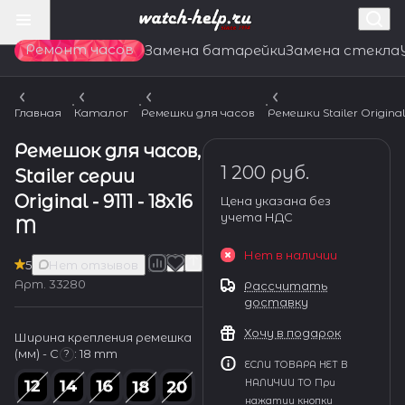
Ремонт часов
Замена батарейки
Замена стекла
Главная
Каталог
Ремешки для часов
Ремешки Stailer Origina
Ремешок для часов,
1 200 руб.
Stailer серии
Original - 9111 - 18x16
Цена указана без
учета НДС
M
Нет в наличии
5
Нет отзывов
Арт.
33280
Рассчитать
доставку
Хочу в подарок
Ширина крепления ремешка
(мм) - С
:
18 mm
?
ЕСЛИ ТОВАРА НЕТ В
НАЛИЧИИ ТО При
нажатии кнопки