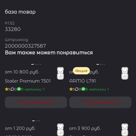
база товар
КОД
33280
Штрихкод.
2000000327587
Вам также может понравиться
Акция
от 10 800 руб.
от 1 350 руб.
Stailer Premium 7501
ARMO L791
5
0
В наличии: 1
5
0
В наличии: 1
Подписаться
Подписаться
от 1 200 руб.
от 3 900 руб.