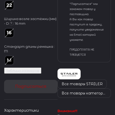
"Подписаться" мы
закажем товар у
поставщика.
Ширина возле застёжки (мм)
А Вы как товар
- D
:
16 mm
?
поступит в продажу,
получите уведомление
на Email который
укажете.
Стандарт длины ремешка :
ПРЕДОПЛАТА НЕ
M
ТРЕБУЕТСЯ
Таблица размеров
Все товары STAILER
Подписаться
Все товары категории
Характеристики
Внимание!!!