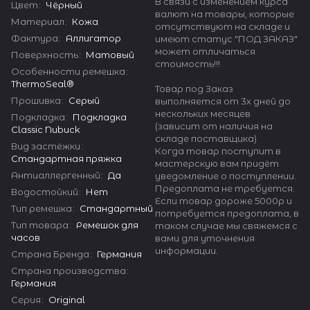
В связи с изменением курса
Цвет
:
Чёрный
валют на товары, которые
Материал
:
Кожа
отсутствуют на складе и
Фактура
:
Аллигатор
имеют статус "ПОД ЗАКАЗ"
может отличаться
Поверхность
:
Матовый
стоимость!!!
Особенности ремешка
:
ThermoSeal®
Товар под Заказ
Прошивка
:
Серый
выполняется от 3х дней до
нескольких месяцев
Подкладка
:
Подкладка
(зависит от наличия на
Classic Nubuck
складе поставщика)
Вид застёжки
:
Когда товар поступит в
Стандартная пряжка
мастерскую вам придёт
Антиаллергенный
:
Да
уведомление о поступлении.
Предоплата не требуется.
Водостойкий
:
Нет
Если товар дороже 5000р и
Тип ремешка
:
Стандартный
потребуется предоплата, в
Тип товара
:
Ремешок для
таком случае мы свяжемся с
часов
вами для уточнения
информации.
Страна Бренда
:
Германия
Страна производства
:
Германия
Серия
:
Original