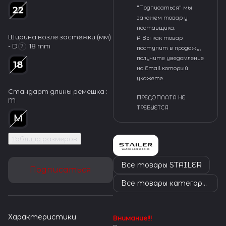
"Подписаться" мы
закажем товар у
поставщика.
Ширина возле застёжки (мм)
А Вы как товар
- D
:
18 mm
?
поступит в продажу,
получите уведомление
на Email который
укажете.
Стандарт длины ремешка :
ПРЕДОПЛАТА НЕ
M
ТРЕБУЕТСЯ
Таблица размеров
Все товары STAILER
Подписаться
Все товары категории
Характеристики
Внимание!!!