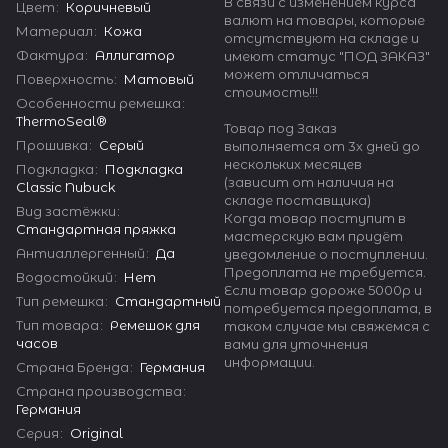
В связи с изменением курса
Цвет
:
Коричневый
валют на товары, которые
Материал
:
Кожа
отсутствуют на складе и
Фактура
:
Аллигатор
имеют статус "ПОД ЗАКАЗ"
может отличаться
Поверхность
:
Матовый
стоимость!!!
Особенности ремешка
:
ThermoSeal®
Товар под Заказ
Прошивка
:
Серый
выполняется от 3х дней до
нескольких месяцев
Подкладка
:
Подкладка
(зависит от наличия на
Classic Nubuck
складе поставщика)
Вид застёжки
:
Когда товар поступит в
Стандартная пряжка
мастерскую вам придёт
Антиаллергенный
:
Да
уведомление о поступлении.
Предоплата не требуется.
Водостойкий
:
Нет
Если товар дороже 5000р и
Тип ремешка
:
Стандартный
потребуется предоплата, в
Тип товара
:
Ремешок для
таком случае мы свяжемся с
часов
вами для уточнения
информации.
Страна Бренда
:
Германия
Страна производства
:
Германия
Серия
:
Original