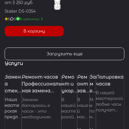
от 3 250 руб.
Stailer DS-0354
5
0
В наличии: 3
В корзину
Загрузить еще
Услуги
Замен
Ремонт часов
Ремо
Рем
За
Полировка
а
Профессиональ
нт и
онт
м
часов
стекл
ная замена
укора
заво
ен
В нашей
а в
батарейки
чиван
дно
а
мастерской
Наша
Замена
В
В
М
любые часы
часах.
(элемента
ие
й
ре
масте
батарейки в
нашей
наше
ы
получат
рская
часах - это
масте
й
по
питания) в
брасл
голо
м
самый
предла
необходимая
рской
маст
мо
часах
ета
вки
е
правильный
гает
манипуляция,
можно
ерск
же
для
ш
и
услуги
которой
отрем
ой мы
м с