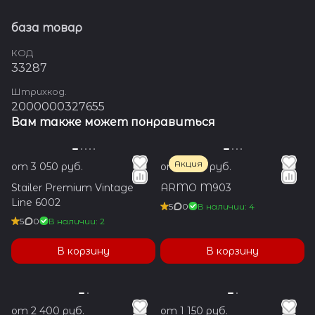
база товар
КОД
33287
Штрихкод.
2000000327655
Вам также может понравиться
Акция
от 3 050 руб.
от 1 200 руб.
Stailer Premium Vintage
ARMO M903
Line 6002
5
0
В наличии: 4
5
0
В наличии: 2
В корзину
В корзину
от 2 400 руб.
от 1 150 руб.