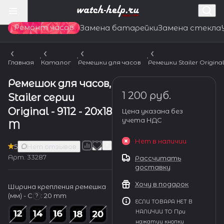
Ремонт часов
Замена батарейки
Замена стекла
Главная
Каталог
Ремешки для часов
Ремешки Stailer Origina
Ремешок для часов,
1 200 руб.
Stailer серии
Original - 9112 - 20x18
Цена указана без
учета НДС
M
Нет в наличии
5
Нет отзывов
Арт.
33287
Рассчитать
доставку
Хочу в подарок
Ширина крепления ремешка
(мм) - С
:
20 mm
?
ЕСЛИ ТОВАРА НЕТ В
НАЛИЧИИ ТО При
нажатии кнопки