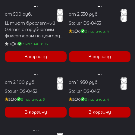
от 500 руб.
от 2 550 руб.
Штифт браслетный
Stailer DS-0453
0.9mm с трубчатым
5
0
В наличии: 4
фиксатором по центру
1.2x5.9mm
0
0
В наличии: 95
В корзину
В корзину
от 2 100 руб.
от 1 950 руб.
Stailer DS-0452
Stailer DS-0451
5
0
В наличии: 3
5
0
В наличии: 4
В корзину
В корзину