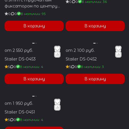
0
0
В наличии: 36
фиксатором по центру
1.2x5.9mm
0
0
В наличии: 95
В корзину
В корзину
от 2 550 руб.
от 2 100 руб.
Stailer DS-0453
Stailer DS-0452
5
0
В наличии: 4
5
0
В наличии: 3
В корзину
В корзину
от 1 950 руб.
Stailer DS-0451
5
0
В наличии: 4