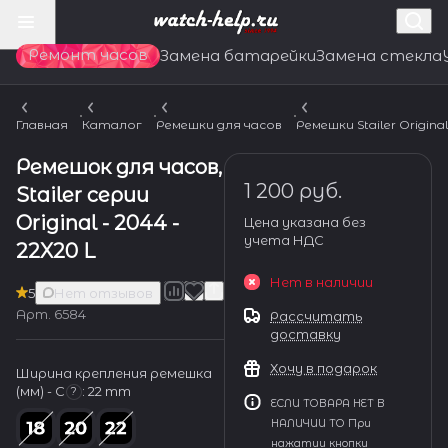
Ремонт часов
Замена батарейки
Замена стекла
Главная
Каталог
Ремешки для часов
Ремешки Stailer Origina
Ремешок для часов,
1 200 руб.
Stailer серии
Original - 2044 -
Цена указана без
учета НДС
22X20 L
Нет в наличии
5
Нет отзывов
Арт.
6584
Рассчитать
доставку
Хочу в подарок
Ширина крепления ремешка
(мм) - С
:
22 mm
?
ЕСЛИ ТОВАРА НЕТ В
НАЛИЧИИ ТО При
нажатии кнопки