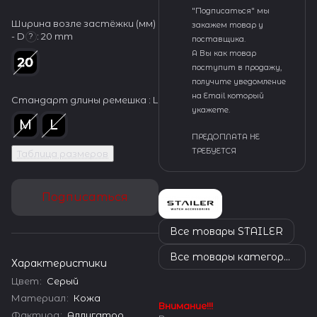
"Подписаться" мы
Ширина возле застёжки (мм)
закажем товар у
- D
:
20 mm
?
поставщика.
А Вы как товар
поступит в продажу,
получите уведомление
на Email который
Стандарт длины ремешка :
L
укажете.
ПРЕДОПЛАТА НЕ
ТРЕБУЕТСЯ
Таблица размеров
Подписаться
Все товары STAILER
Все товары категории
Характеристики
Цвет
:
Серый
Материал
:
Кожа
Внимание!!!
Фактура
:
Аллигатор