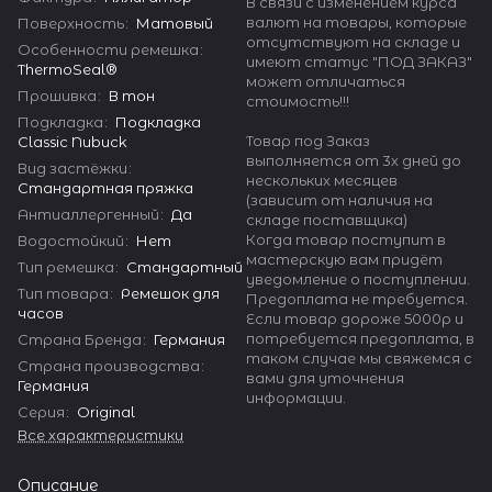
В связи с изменением курса
валют на товары, которые
Поверхность
:
Матовый
отсутствуют на складе и
Особенности ремешка
:
имеют статус "ПОД ЗАКАЗ"
ThermoSeal®
может отличаться
Прошивка
:
В тон
стоимость!!!
Подкладка
:
Подкладка
Товар под Заказ
Classic Nubuck
выполняется от 3х дней до
Вид застёжки
:
нескольких месяцев
Стандартная пряжка
(зависит от наличия на
Антиаллергенный
:
Да
складе поставщика)
Когда товар поступит в
Водостойкий
:
Нет
мастерскую вам придёт
Тип ремешка
:
Стандартный
уведомление о поступлении.
Тип товара
:
Ремешок для
Предоплата не требуется.
часов
Если товар дороже 5000р и
потребуется предоплата, в
Страна Бренда
:
Германия
таком случае мы свяжемся с
Страна производства
:
вами для уточнения
Германия
информации.
Серия
:
Original
Все характеристики
Описание