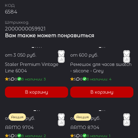
КОД
6584
Штрихкод.
2000000059921
Вам также может понравиться
от 3 050 руб.
от 600 руб.
Stailer Premium Vintage
Ремешок для часов swatch
Line 6004
- silicone - Grey
5
0
В наличии: 3
5
0
В наличии: 4
В корзину
В корзину
Акция
Акция
от 1 350 руб.
от 1 350 руб.
ARMO 9704
ARMO 8704
5
0
В наличии: 2
5
0
В наличии: 1