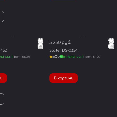
3 250 руб.
0452
Stailer DS-0354
личии: 1
Арт.
51091
5
0
В наличии: 1
Арт.
51107
ну
В корзину