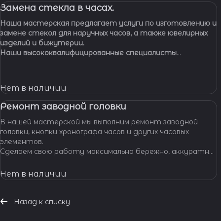
Замена стекла в часах.
Наша мастерская предлагает услуги по изготовлению и
замене стекол для наручных часов, а также ювелирных
изделий и бижутерии.
Наши высококвалифицированные специалисты
обладают многолетним опытом работы, что
позволяет нам с уверенностью браться за самые
сложные задачи.
Нет в наличии
Ремонт заводной головки
В нашей мастерской мы выполним ремонт заводной
головки, кнопки хронографа часов и других часовых
элементов.
Сделаем свою работу максимально бережно, аккуратно
и профессионально, устраним любые неполадки ваших
часов.
Нет в наличии
Назад к списку