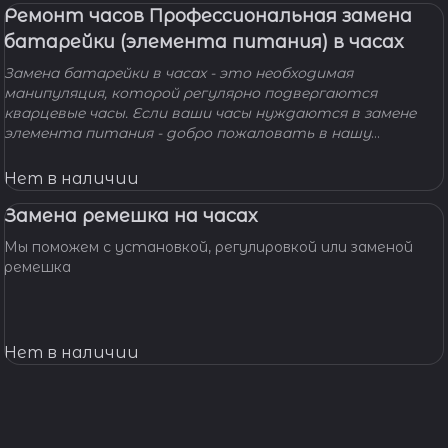
Ремонт часов Профессиональная замена
батарейки (элемента питания) в часах
Замена батарейки в часах - это необходимая
манипуляция, которой регулярно подвергаются
кварцевые часы. Если ваши часы нуждаются в замене
элемента питания - добро пожаловать в нашу
мастерскую! Наши мастера с удовольствием помогут
вам решить вашу проблему и произведут замену
Нет в наличии
батарейки профессионально, быстро, качественно и по
доступной цене.
Замена ремешка на часах
Мы поможем с установкой, регулировкой или заменой
ремешка
Нет в наличии