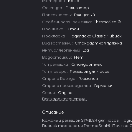
Материал
:
Кожа
Фактура
:
Аллигатор
Поверхность
:
Глянцевый
Особенности ремешка
:
ThermoSeal®
Прошивка
:
В тон
Подкладка
:
Подкладка Classic Nubuck
Вид застёжки
:
Стандартная пряжка
Антиаллергенный
:
Да
Водостойкий
:
Нет
Тип ремешка
:
Стандартный
Тип товара
:
Ремешок для часов
Страна Бренда
:
Германия
Страна производства
:
Германия
Серия
:
Original
Все характеристики
Описание
Кожаный ремешок STAILER для часов, Подкл
Nubuck технология ThermoSeal®. Пряжка 