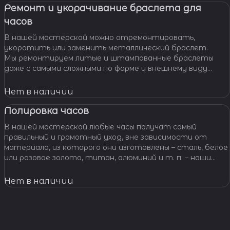
Ремонт и укорачивание браслета для
часов
В нашей мастерской можно отремонтировать,
укоротить или заменить металлический браслет.
Мы ремонтируем литые и штампованные браслеты
даже с самыми сложными по форме и внешнему виду
звеньями, чистим и освежаем их внешний вид,
Нет в наличии
Полировка часов
В нашей мастерской любые часы получат самый
правильный и грамотный уход, вне зависимости от
материала, из которого они изготовлены – сталь, белое
или розовое золото, титан, алюминий и т. п. – наши
специалисты отполируют практически любой
материал.
Нет в наличии