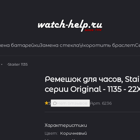
мена батарейки
Замена стекла
Укоротить браслет
С
Stailer 1135
Ремешок для часов, Stai
серии Original - 1135 - 22
5
Нет отзывов
Арт.
6236
Характеристики
Цвет
:
Коричневый