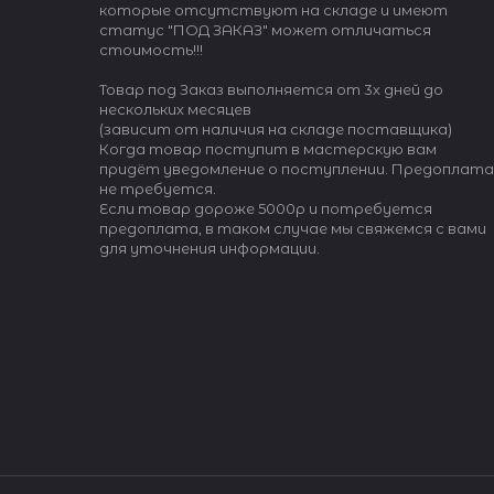
которые отсутствуют на складе и имеют
статус "ПОД ЗАКАЗ" может отличаться
стоимость!!!
Товар под Заказ выполняется от 3х дней до
нескольких месяцев
(зависит от наличия на складе поставщика)
Когда товар поступит в мастерскую вам
придёт уведомление о поступлении. Предоплата
не требуется.
Если товар дороже 5000р и потребуется
предоплата, в таком случае мы свяжемся с вами
для уточнения информации.