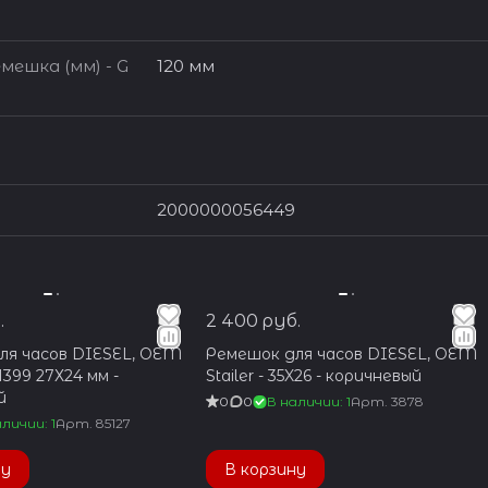
мешка (мм) - G
120 мм
2000000056449
.
2 400 руб.
ля часов DIESEL, OEM
Ремешок для часов DIESEL, OEM
Z1399 27Х24 мм -
Stailer - 35X26 - коричневый
й
0
0
В наличии: 1
Арт.
3878
личии: 1
Арт.
85127
ну
В корзину