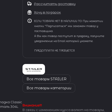
Рассчитать доставку
Хочу в подарок
ЕСЛИ ТОВАРА НЕТ В НАЛИЧИИ ТО При нажатии
кнопки "Подписаться" мы закажем товар у
поставщика.
А Вы как товар поступит в продажу, получите
уведомление на Email который укажете.
ПРЕДОПЛАТА НЕ ТРЕБУЕТСЯ
Все товары STAILER
Все товары категории
адка Classic
Внимание!!!
Сталь 304L
В связи с изменением курса валют на товары,