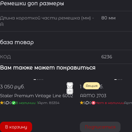
Ремешки доп размеры
Длина короткой части ремешка (мм) -
80 мм
A
база товар
КОД
6236
Вам также может понравиться
Акция
3 050 руб.
1 600 руб.
Stailer Premium Vintage Line 6002
ARMO J703
5
0
В наличии: 1
Арт.
85354
5
0
Нет в наличии
Ар
В корзину
Подписаться