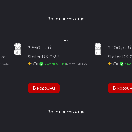
Загрузить еще
2 550 руб.
2 100 руб.
ко)
Stailer DS-0453
Stailer DS-
33447
5
0
В наличии: 1
Арт.
51083
5
0
В на
В корзину
В корзи
Загрузить еще