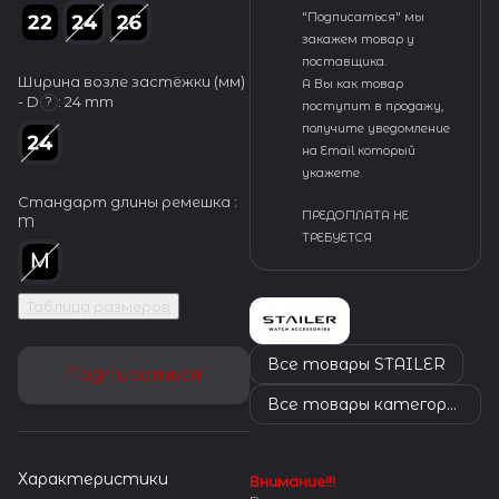
"Подписаться" мы
закажем товар у
поставщика.
Ширина возле застёжки (мм)
А Вы как товар
- D
:
24 mm
?
поступит в продажу,
получите уведомление
на Email который
укажете.
Стандарт длины ремешка :
ПРЕДОПЛАТА НЕ
M
ТРЕБУЕТСЯ
Таблица размеров
Все товары STAILER
Подписаться
Все товары категории
Характеристики
Внимание!!!