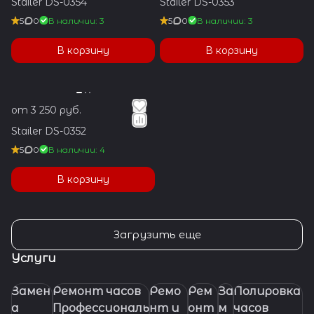
Stailer DS-0354
Stailer DS-0353
5
0
В наличии: 3
5
0
В наличии: 3
В корзину
В корзину
от 3 250 руб.
Stailer DS-0352
5
0
В наличии: 4
В корзину
Загрузить еще
Услуги
Замен
Ремонт часов
Ремо
Рем
За
Полировка
а
Профессиональ
нт и
онт
м
часов