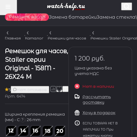
Ремонт часов
Замена батарейки
Замена стекла
Главная
Каталог
Ремешки для часов
Ремешки Stailer Origina
Ремешок для часов,
1 200 руб.
Stailer серии
Original - 158M -
Цена указана без
учета НДС
26Х24 М
Нет в наличии
5
Нет отзывов
Арт.
6474
Рассчитать
доставку
Хочу в подарок
Ширина крепления ремешка
(мм) - С
:
26 mm
?
ЕСЛИ ТОВАРА НЕТ В
НАЛИЧИИ ТО При
нажатии кнопки