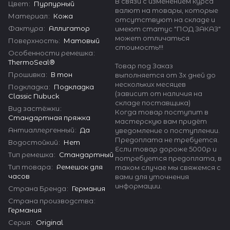
В связи с изменением курса
Цвет
:
Пурпурный
валют на товары, которые
Материал
:
Кожа
отсутствуют на складе и
Фактура
:
Аллигатор
имеют статус "ПОД ЗАКАЗ"
может отличаться
Поверхность
:
Матовый
стоимость!!!
Особенности ремешка
:
ThermoSeal®
Товар под Заказ
Прошивка
:
В тон
выполняется от 3х дней до
нескольких месяцев
Подкладка
:
Подкладка
(зависит от наличия на
Classic Nubuck
складе поставщика)
Вид застёжки
:
Когда товар поступит в
Стандартная пряжка
мастерскую вам придёт
Антиаллергенный
:
Да
уведомление о поступлении.
Предоплата не требуется.
Водостойкий
:
Нет
Если товар дороже 5000р и
Тип ремешка
:
Стандартный
потребуется предоплата, в
Тип товара
:
Ремешок для
таком случае мы свяжемся с
часов
вами для уточнения
информации.
Страна Бренда
:
Германия
Страна производства
:
Германия
Серия
:
Original