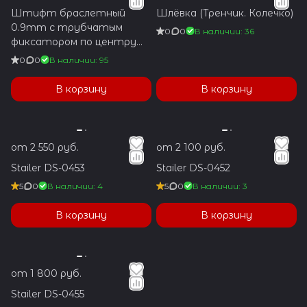
Штифт браслетный
Шлёвка (Тренчик. Колечко)
0.9mm с трубчатым
0
0
В наличии: 36
фиксатором по центру
1.2x5.9mm
0
0
В наличии: 95
В корзину
В корзину
от 2 550 руб.
от 2 100 руб.
Stailer DS-0453
Stailer DS-0452
5
0
В наличии: 4
5
0
В наличии: 3
В корзину
В корзину
от 1 800 руб.
Stailer DS-0455