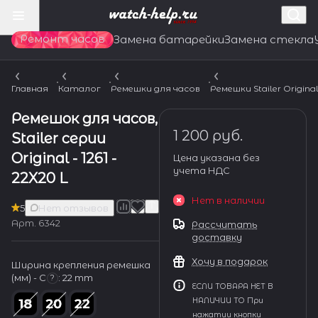
Ремонт часов
Замена батарейки
Замена стекла
Главная
Каталог
Ремешки для часов
Ремешки Stailer Origina
Ремешок для часов,
1 200 руб.
Stailer серии
Original - 1261 -
Цена указана без
учета НДС
22X20 L
Нет в наличии
5
Нет отзывов
Арт.
6342
Рассчитать
доставку
Хочу в подарок
Ширина крепления ремешка
(мм) - С
:
22 mm
?
ЕСЛИ ТОВАРА НЕТ В
НАЛИЧИИ ТО При
нажатии кнопки