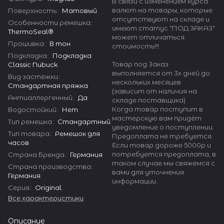
В связи с изменением курса
валют на товары, которые
Поверхность
:
Матовый
отсутствуют на складе и
Особенности ремешка
:
имеют статус "ПОД ЗАКАЗ"
ThermoSeal®
может отличаться
Прошивка
:
В тон
стоимость!!!
Подкладка
:
Подкладка
Товар под Заказ
Classic Nubuck
выполняется от 3х дней до
Вид застёжки
:
нескольких месяцев
Стандартная пряжка
(зависит от наличия на
Антиаллергенный
:
Да
складе поставщика)
Когда товар поступит в
Водостойкий
:
Нет
мастерскую вам придёт
Тип ремешка
:
Стандартный
уведомление о поступлении.
Тип товара
:
Ремешок для
Предоплата не требуется.
часов
Если товар дороже 5000р и
потребуется предоплата, в
Страна Бренда
:
Германия
таком случае мы свяжемся с
Страна производства
:
вами для уточнения
Германия
информации.
Серия
:
Original
Все характеристики
Описание