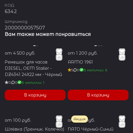
КОД
6342
Штрихкод.
2000000057507
Вам также может понравиться
от 4 500 руб.
от 1 200 руб.
Ремешок для часов
ARMO 1961
DIESEL, OEM Stailer -
5
0
В наличии: 6
DZ4341 24Х22 мм - Чёрный
0
0
В наличии: 1
В корзину
В корзину
Акция
от 100 руб.
от 700 руб.
Шлёвка (Тренчик. Колечко)
NATO Чёрный-Синий