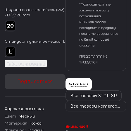
"Подписаться" мы
Ширина возле застёжки (мм)
закажем товар у
- D
:
20 mm
?
поставщика.
А Вы как товар
поступит в продажу,
получите уведомление
на Email который
Стандарт длины ремешка :
L
укажете.
ПРЕДОПЛАТА НЕ
ТРЕБУЕТСЯ
Таблица размеров
Подписаться
Все товары STAILER
Все товары категории
Характеристики
Цвет
:
Чёрный
Материал
:
Кожа
Внимание!!!
Фактура
:
Гладкий