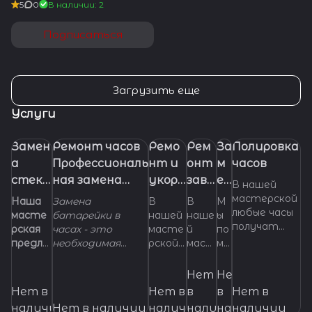
5
0
В наличии: 2
Подписаться
Загрузить еще
Услуги
Замен
Ремонт часов
Ремо
Рем
За
Полировка
а
Профессиональ
нт и
онт
м
часов
стекл
ная замена
укора
заво
ен
В нашей
а в
батарейки
чиван
дно
а
мастерской
Наша
Замена
В
В
М
любые часы
часах.
(элемента
ие
й
ре
масте
батарейки в
нашей
наше
ы
получат
рская
часах - это
масте
й
по
питания) в
брасл
голо
м
самый
предла
необходимая
рской
маст
мо
часах
ета
вки
е
правильный
гает
манипуляция,
можно
ерск
же
для
ш
и
услуги
которой
отрем
ой мы
м с
Нет
Нет
часов
ка
грамотный
по
регулярно
онтир
выпо
ус
Нет в
Нет в
в
в
Нет в
уход, вне
на
изгото
подвергаются
овать,
лним
т
наличии
Нет в наличии
наличии
наличии
наличии
наличии
зависимост