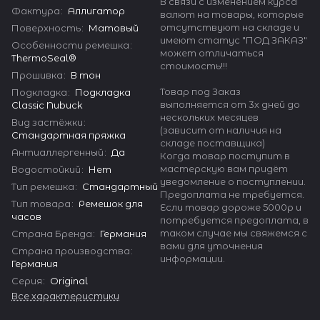
В связи с изменением курса
Фактура
:
Аллигатор
валют на товары, которые
отсутствуют на складе и
Поверхность
:
Матовый
имеют статус "ПОД ЗАКАЗ"
Особенности ремешка
:
может отличаться
ThermoSeal®
стоимость!!!
Прошивка
:
В тон
Товар под Заказ
Подкладка
:
Подкладка
выполняется от 3х дней до
Classic Nubuck
нескольких месяцев
Вид застёжки
:
(зависит от наличия на
Стандартная пряжка
складе поставщика)
Антиаллергенный
:
Да
Когда товар поступит в
мастерскую вам придёт
Водостойкий
:
Нет
уведомление о поступлении.
Тип ремешка
:
Стандартный
Предоплата не требуется.
Тип товара
:
Ремешок для
Если товар дороже 5000р и
часов
потребуется предоплата, в
таком случае мы свяжемся с
Страна Бренда
:
Германия
вами для уточнения
Страна производства
:
информации.
Германия
Серия
:
Original
Все характеристики