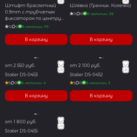
Штифт браслетный
Шлёвка (Тренчик. Колечко)
0.9mm с трубчатым
0
0
В наличии: 36
фиксатором по центру
1.2x5.9mm
0
0
В наличии: 95
В корзину
В корзину
от 2 550 руб.
от 2 100 руб.
Stailer DS-0453
Stailer DS-0452
5
0
В наличии: 4
5
0
В наличии: 3
В корзину
В корзину
от 1 800 руб.
Stailer DS-0455