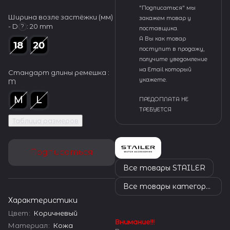
"Подписаться" мы
Ширина возле застёжки (мм)
закажем товар у
- D
:
20 mm
?
поставщика.
А Вы как товар
поступит в продажу,
получите уведомление
на Email который
Стандарт длины ремешка :
укажете.
M
ПРЕДОПЛАТА НЕ
ТРЕБУЕТСЯ
Таблица размеров
Подписаться
Все товары STAILER
Все товары категории
Характеристики
Цвет
:
Коричневый
Внимание!!!
Материал
:
Кожа