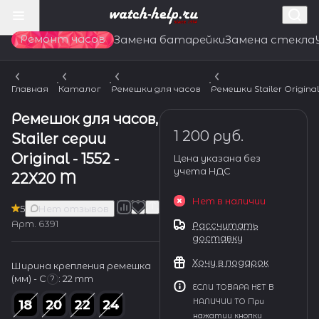
Ремонт часов
Замена батарейки
Замена стекла
Главная
Каталог
Ремешки для часов
Ремешки Stailer Origina
Ремешок для часов,
1 200 руб.
Stailer серии
Original - 1552 -
Цена указана без
учета НДС
22X20 M
Нет в наличии
5
Нет отзывов
Арт.
6391
Рассчитать
доставку
Хочу в подарок
Ширина крепления ремешка
(мм) - С
:
22 mm
?
ЕСЛИ ТОВАРА НЕТ В
НАЛИЧИИ ТО При
нажатии кнопки