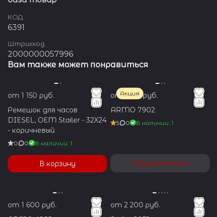
КОД
6391
Штрихкод.
2000000057996
Вам также может понравиться
Акция
от 1 150 руб.
от 1 350 руб.
Ремешок для часов
ARMO 7902
DIESEL, OEM Stailer - 32X24
5
0
В наличии: 1
- коричневый
0
0
В наличии: 1
Подписаться
В корзину
от 1 600 руб.
от 2 200 руб.