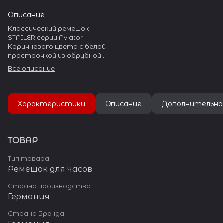
Описание
Классический ремешок
STAILER серии Aviator
Коричневого цвета с белой
прострочкой из обрубной
натуральной гладкой кожи с
Все описание
тиснением под аллигатора
для массивных часов.
На ремешке установлена
стальная пряжка с широким
Характеристики
Описание
Дополнительно
язычком.
Пряжка полированная, с
гравировкой «Stailer»
ТОВАР
Тип товара
Ремешок для часов
Страна производства
Германия
Страна Бренда