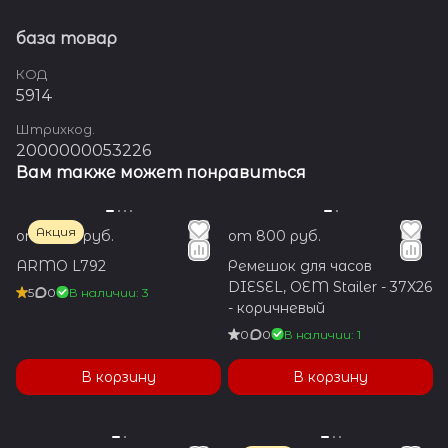
база товар
КОД
5914
Штрихкод.
2000000053226
Вам также может понравиться
Акция
от 1 350 руб.
от 800 руб.
ARMO L792
Ремешок для часов
DIESEL, OEM Stailer - 37X26
5
0
В наличии: 3
- коричневый
0
0
В наличии: 1
В корзину
В корзину