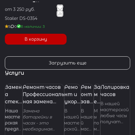
от 3 250 руб.
Stailer DS-0354
5
0
В наличии: 3
В корзину
Загрузить еще
Услуги
Замен
Ремонт часов
Ремо
Рем
За
Полировка
а
Профессиональ
нт и
онт
м
часов
стекл
ная замена
укора
заво
ен
В нашей
а в
батарейки
чиван
дно
а
мастерской
Наша
Замена
В
В
М
любые часы
часах.
(элемента
ие
й
ре
масте
батарейки в
нашей
наше
ы
получат
рская
часах - это
масте
й
по
питания) в
брасл
голо
м
самый
предла
необходимая
рской
маст
мо
часах
ета
вки
е
правильный
гает
манипуляция,
можно
ерск
же