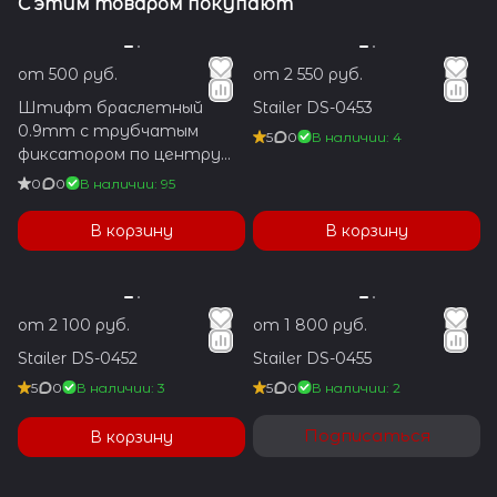
С этим товаром покупают
от 500 руб.
от 2 550 руб.
Штифт браслетный
Stailer DS-0453
0.9mm с трубчатым
5
0
В наличии: 4
фиксатором по центру
1.2x5.9mm
0
0
В наличии: 95
В корзину
В корзину
от 2 100 руб.
от 1 800 руб.
Stailer DS-0452
Stailer DS-0455
5
0
В наличии: 3
5
0
В наличии: 2
Подписаться
В корзину