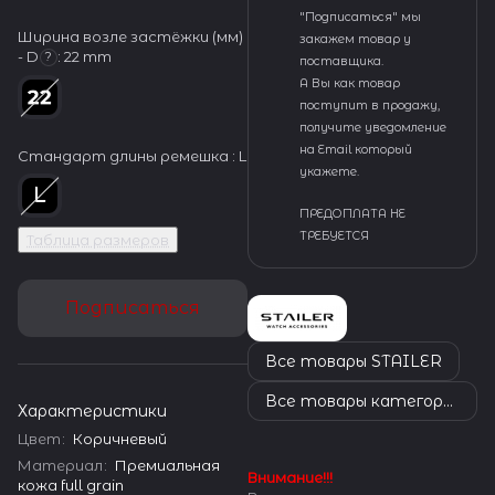
"Подписаться" мы
Ширина возле застёжки (мм)
закажем товар у
- D
:
22 mm
?
поставщика.
А Вы как товар
поступит в продажу,
получите уведомление
на Email который
Стандарт длины ремешка :
L
укажете.
ПРЕДОПЛАТА НЕ
ТРЕБУЕТСЯ
Таблица размеров
Подписаться
Все товары STAILER
Все товары категории
Характеристики
Цвет
:
Коричневый
Материал
:
Премиальная
Внимание!!!
кожа full grain