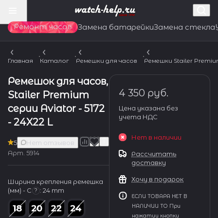
Ремонт часов
Замена батарейки
Замена стекла
Главная
Каталог
Ремешки для часов
Ремешки Stailer Premi
Ремешок для часов,
4 350 руб.
Stailer Premium
серии Aviator - 5172
Цена указана без
учета НДС
- 24X22 L
Нет в наличии
5
Нет отзывов
Арт.
5914
Рассчитать
доставку
Хочу в подарок
Ширина крепления ремешка
(мм) - С
:
24 mm
?
ЕСЛИ ТОВАРА НЕТ В
НАЛИЧИИ ТО При
нажатии кнопки