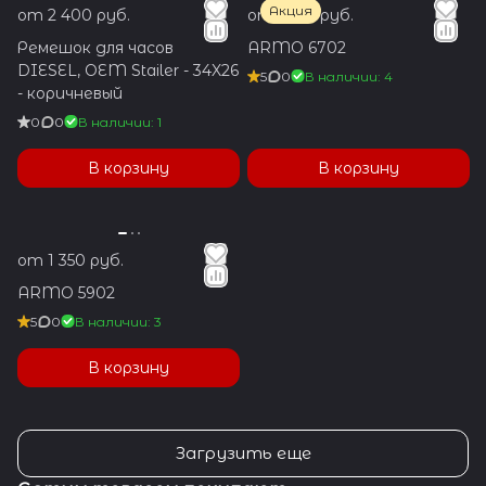
Акция
от 2 400 руб.
от 1 350 руб.
Ремешок для часов
ARMO 6702
DIESEL, OEM Stailer - 34X26
5
0
В наличии: 4
- коричневый
0
0
В наличии: 1
В корзину
В корзину
от 1 350 руб.
ARMO 5902
5
0
В наличии: 3
В корзину
Загрузить еще