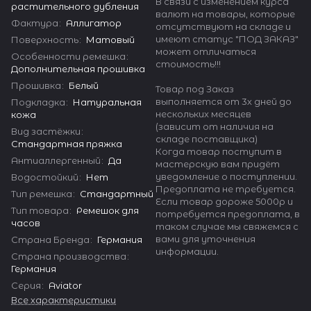
В связи с изменением курса
растительного дубления
валют на товары, которые
Фактура
:
Аллигатор
отсутствуют на складе и
имеют статус "ПОД ЗАКАЗ"
Поверхность
:
Матовый
может отличаться
Особенности ремешка
:
стоимость!!!
Дополнительная прошивка
Прошивка
:
Белый
Товар под Заказ
выполняется от 3х дней до
Подкладка
:
Натуральная
нескольких месяцев
кожа
(зависит от наличия на
Вид застёжки
:
складе поставщика)
Стандартная пряжка
Когда товар поступит в
Антиаллергенный
:
Да
мастерскую вам придёт
уведомление о поступлении.
Водостойкий
:
Нет
Предоплата не требуется.
Тип ремешка
:
Стандартный
Если товар дороже 5000р и
Тип товара
:
Ремешок для
потребуется предоплата, в
часов
таком случае мы свяжемся с
вами для уточнения
Страна Бренда
:
Германия
информации.
Страна производства
:
Германия
Серия
:
Aviator
Все характеристики