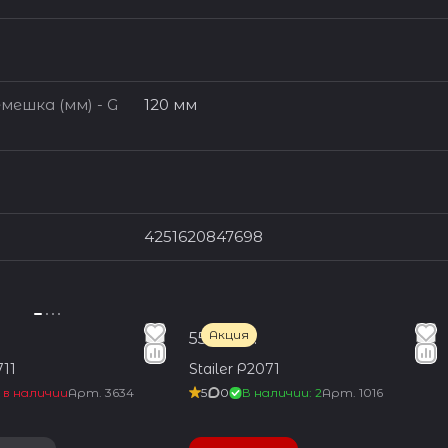
мешка (мм) - G
120 мм
4251620847698
Акция
550 руб.
11
Stailer Р2071
 в наличии
Арт.
3634
5
0
В наличии: 2
Арт.
1016