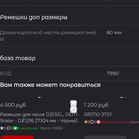
Ремешки доп размеры
Длина короткой части ремешка (мм) -
80 мм
A
база товар
КОД
7990
Вам также может понравиться
4 500 руб.
1 200 руб.
Ремешок для часов DIESEL, OEM
ARMO 3701
Stailer - DZ1295 27Х24 мм - Чёрный
5
0
Нет в наличии
Ар
0
0
В наличии: 1
Арт.
85126