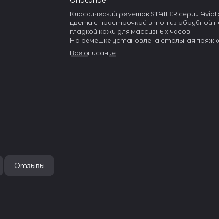
Описание
Классический ремешок STAILER серии Aviat
цвета с прострочкой в тон из обрубной 
гладкой кожи для массивных часов.
На ремешке установлена стальная пряжк
язычком.
Все описание
Пряжка полированная, с гравировкой «Stail
Отзывы