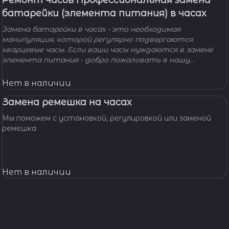
Ремонт часов Профессиональная замена
батарейки (элемента питания) в часах
Замена батарейки в часах - это необходимая
манипуляция, которой регулярно подвергаются
кварцевые часы. Если ваши часы нуждаются в замене
элемента питания - добро пожаловать в нашу
мастерскую! Наши мастера с удовольствием помогут
вам решить вашу проблему и произведут замену
Нет в наличии
батарейки профессионально, быстро, качественно и по
доступной цене.
Замена ремешка на часах
Мы поможем с установкой, регулировкой или заменой
ремешка
Нет в наличии