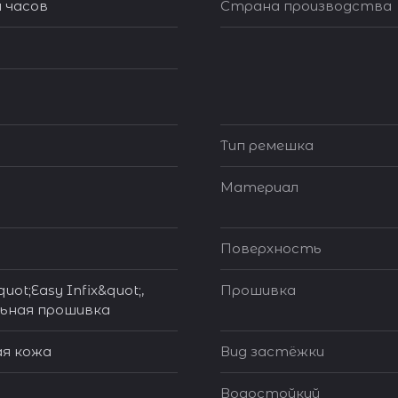
 часов
Страна производства
Тип ремешка
Материал
Поверхность
uot;Easy Infix&quot;,
Прошивка
ьная прошивка
я кожа
Вид застёжки
Водостойкий