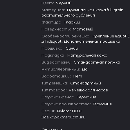
Цвет
:
Чёрный
Материал
:
Премиальная кожа full grain
растительного дубления
Фактура
:
Гладкий
Поверхность
:
Матовый
Особенности ремешка
:
Крепление &quot;E
Infix&quot;, Дополнительная прошивка
Прошивка
:
Синий
Подкладка
:
Натуральная кожа
Вид застёжки
:
Стандартная пряжка
Антиаллергенный
:
Да
Водостойкий
:
Нет
Тип ремешка
:
Стандартный
Тип товара
:
Ремешок для часов
Страна Бренда
:
Германия
Страна производства
:
Германия
Серия
:
Aviator NEW
Все характеристики