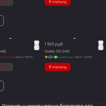
аться
В корзину
1 950 руб.
0455
Stailer DS-0451
 в наличии
Арт.
51073
5
0
В наличии: 1
Арт.
51099
аться
В корзину