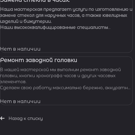
Замена стекла в часах.
Наша мастерская предлагает услуги по изготовлению и
замене стекол для наручных часов, а также ювелирных
изделий и бижутерии.
Наши высококвалифицированные специалисты
обладают многолетним опытом работы, что
позволяет нам с уверенностью браться за самые
сложные задачи.
Нет в наличии
Ремонт заводной головки
В нашей мастерской мы выполним ремонт заводной
головки, кнопки хронографа часов и других часовых
элементов.
Сделаем свою работу максимально бережно, аккуратно
и профессионально, устраним любые неполадки ваших
часов.
Нет в наличии
Назад к списку