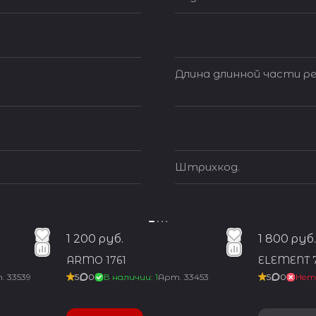
Длина длинной части ре
Штрихкод.
1 200 руб.
1 800 руб.
ARMO 1761
ELEMENT 7
т.
33539
5
0
В наличии: 1
Арт.
33453
5
0
Нет