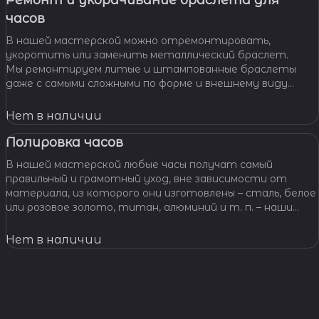
Ремонт и укорачивание браслета для
часов
В нашей мастерской можно отремонтировать,
укоротить или заменить металлический браслет.
Мы ремонтируем литые и штампованные браслеты
даже с самыми сложными по форме и внешнему виду
звеньями, чистим и освежаем их внешний вид,
Нет в наличии
Полировка часов
В нашей мастерской любые часы получат самый
правильный и грамотный уход, вне зависимости от
материала, из которого они изготовлены – сталь, белое
или розовое золото, титан, алюминий и т. п. – наши
специалисты отполируют практически любой
материал.
Нет в наличии