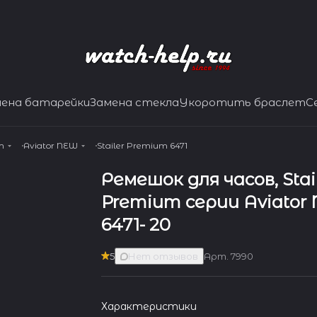
мена батарейки
Замена стекла
Укоротить браслет
С
m
Aviator NEW
Stailer Premium 6471
Ремешок для часов, Stai
Premium серии Aviator 
6471- 20
5
Нет отзывов
Арт.
7990
Характеристики