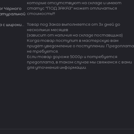
которые отсутствуют на складе и имеют
статус "ПОД ЗАКАЗ" может отличаться
or Чёрного
стоимость!!!
натуральной
Товар под Заказ выполняется от 3х дней до
а с широким
нескольких месяцев
(зависит от наличия на складе поставщика)
er»
Когда товар поступит в мастерскую вам
придёт уведомление о поступлении. Предоплата
не требуется.
Если товар дороже 5000р и потребуется
предоплата, в таком случае мы свяжемся с вами
для уточнения информации.