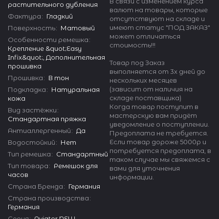
В связи с изменением курса
растительного дубления
валют на товары, которые
Фактура
:
Гладкий
отсутствуют на складе и
имеют статус "ПОД ЗАКАЗ"
Поверхность
:
Матовый
может отличаться
Особенности ремешка
:
стоимость!!!
Крепление &quot;Easy
Infix&quot;, Дополнительная
Товар под Заказ
прошивка
выполняется от 3х дней до
Прошивка
:
В тон
нескольких месяцев
(зависит от наличия на
Подкладка
:
Натуральная
складе поставщика)
кожа
Когда товар поступит в
Вид застёжки
:
мастерскую вам придёт
Стандартная пряжка
уведомление о поступлении.
Антиаллергенный
:
Да
Предоплата не требуется.
Если товар дороже 5000р и
Водостойкий
:
Нет
потребуется предоплата, в
Тип ремешка
:
Стандартный
таком случае мы свяжемся с
Тип товара
:
Ремешок для
вами для уточнения
часов
информации.
Страна Бренда
:
Германия
Страна производства
:
Германия
Серия
:
Aviator NEW