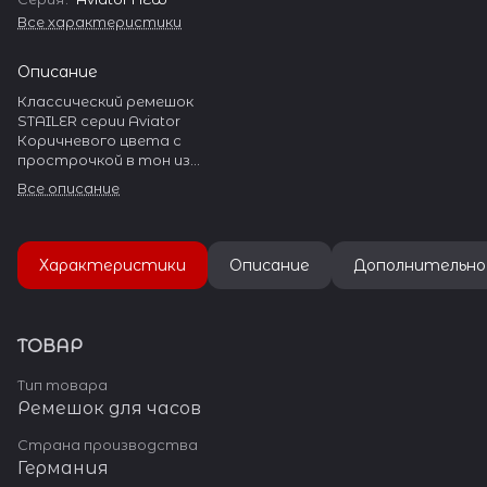
Все характеристики
Описание
Классический ремешок
STAILER серии Aviator
Коричневого цвета с
прострочкой в тон из
обрубной натуральной кожи
Все описание
с тиснением под кожу
Буйвола для массивных
часов.
На ремешке установлена
Характеристики
Описание
Дополнительно
стальная пряжка с широким
язычком.
Пряжка полированная, с
гравировкой «Stailer»
ТОВАР
Тип товара
Ремешок для часов
Страна производства
Германия