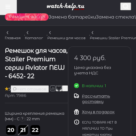
Ремонт часов
Замена батарейки
Замена стекла
Главная
Каталог
Ремешки для часов
Ремешки Stailer Premi
Ремешок для часов,
4 300 руб.
Stailer Premium
серии Aviator NEW
Цена указана без
учета НДС
- 6452- 22
В наличии: 1
5
Нет отзывов
Арт.
7986
Рассчитать
доставку
Хочу в подарок
Ширина крепления ремешка
(мм) - С
:
22 mm
?
ЕСЛИ ТОВАРА НЕТ В
НАЛИЧИИ ТО При
нажатии кнопки