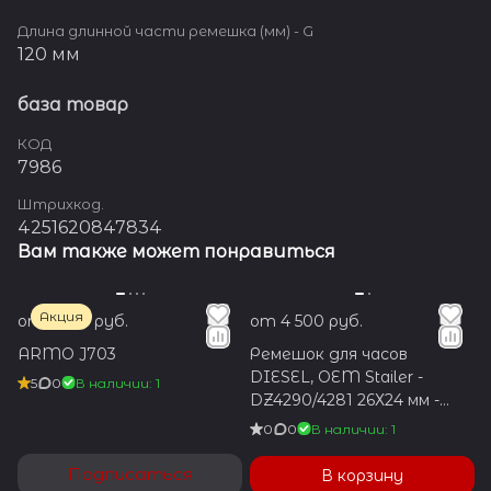
Длина длинной части ремешка (мм) - G
120 мм
база товар
КОД
7986
Штрихкод.
4251620847834
Вам также может понравиться
Акция
от 1 600 руб.
от 4 500 руб.
ARMO J703
Ремешок для часов
DIESEL, OEM Stailer -
5
0
В наличии: 1
DZ4290/4281 26Х24 мм -
коричневый
0
0
В наличии: 1
Подписаться
В корзину