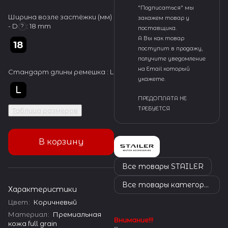
"Подписаться" мы
Ширина возле застёжки (мм)
закажем товар у
- D
:
18 mm
?
поставщика.
А Вы как товар
поступит в продажу,
получите уведомление
на Email который
Стандарт длины ремешка :
L
укажете.
ПРЕДОПЛАТА НЕ
ТРЕБУЕТСЯ
Таблица размеров
В корзину
Все товары STAILER
Все товары категории
Характеристики
Цвет
:
Коричневый
Материал
:
Премиальная
Внимание!!!
кожа full grain