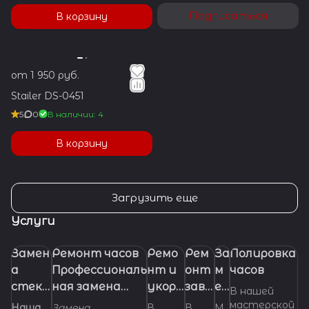
Подписаться
В корзину
от 1 950 руб.
Stailer DS-0451
5
0
В наличии: 4
В корзину
Загрузить еще
Услуги
Замен
Ремонт часов
Ремо
Рем
За
Полировка
а
Профессиональ
нт и
онт
м
часов
стекл
ная замена
укора
заво
ен
В нашей
а в
батарейки
чиван
дно
а
мастерской
Наша
Замена
В
В
М