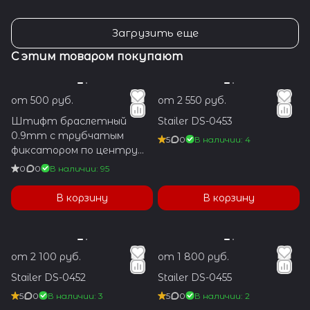
Загрузить еще
С этим товаром покупают
от 500 руб.
от 2 550 руб.
Штифт браслетный
Stailer DS-0453
0.9mm с трубчатым
5
0
В наличии: 4
фиксатором по центру
1.2x5.9mm
0
0
В наличии: 95
В корзину
В корзину
от 2 100 руб.
от 1 800 руб.
Stailer DS-0452
Stailer DS-0455
5
0
В наличии: 3
5
0
В наличии: 2