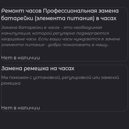
Ремонт часов Профессиональная замена
батарейки (элемента питания) в часах
Замена батарейки в часах - это необходимая
манипуляция, которой регулярно подвергаются
кварцевые часы. Если ваши часы нуждаются в замене
элемента питания - добро пожаловать в нашу
мастерскую! Наши мастера с удовольствием помогут
вам решить вашу проблему и произведут замену
Нет в наличии
батарейки профессионально, быстро, качественно и по
доступной цене.
Замена ремешка на часах
Мы поможем с установкой, регулировкой или заменой
ремешка
Нет в наличии