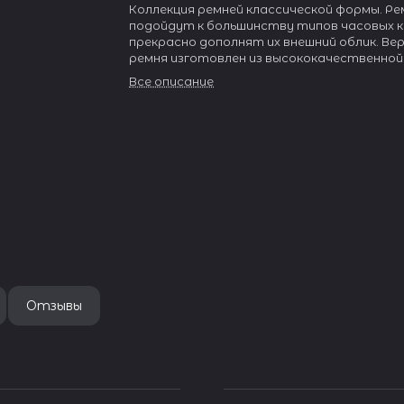
Коллекция ремней классической формы. Ре
подойдут к большинству типов часовых к
прекрасно дополнят их внешний облик. Вер
ремня изготовлен из высококачественной
итальянской кожи растительного дублени
Все описание
шкуры Full grain. Подкладка из натурально
Anfibio цвета Beige обладает особой мяг
износостойкостью.
Отзывы