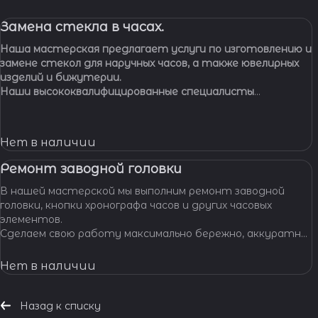
Замена стекла в часах.
Наша мастерская предлагает услуги по изготовлению и
замене стекол для наручных часов, а также ювелирных
изделий и бижутерии.
Наши высококвалифицированные специалисты
обладают многолетним опытом работы, что
позволяет нам с уверенностью браться за самые
сложные задачи.
Нет в наличии
Ремонт заводной головки
В нашей мастерской мы выполним ремонт заводной
головки, кнопки хронографа часов и других часовых
элементов.
Сделаем свою работу максимально бережно, аккуратно
и профессионально, устраним любые неполадки ваших
часов.
Нет в наличии
Назад к списку