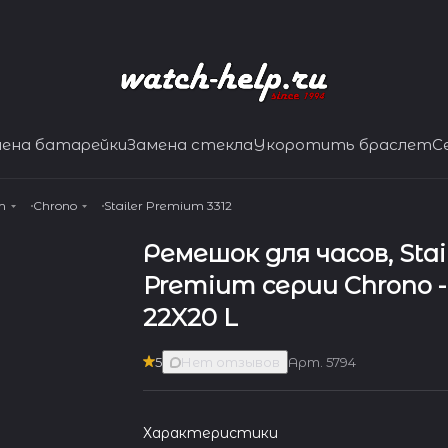
мена батарейки
Замена стекла
Укоротить браслет
С
m
Chrono
Stailer Premium 3312
Ремешок для часов, Stai
Premium серии Chrono - 
22X20 L
5
Нет отзывов
Арт.
5794
Характеристики