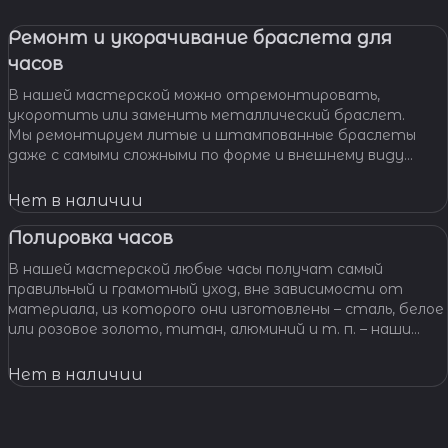
Ремонт и укорачивание браслета для
часов
В нашей мастерской можно отремонтировать,
укоротить или заменить металлический браслет.
Мы ремонтируем литые и штампованные браслеты
даже с самыми сложными по форме и внешнему виду
звеньями, чистим и освежаем их внешний вид,
Нет в наличии
Полировка часов
В нашей мастерской любые часы получат самый
правильный и грамотный уход, вне зависимости от
материала, из которого они изготовлены – сталь, белое
или розовое золото, титан, алюминий и т. п. – наши
специалисты отполируют практически любой
материал.
Нет в наличии