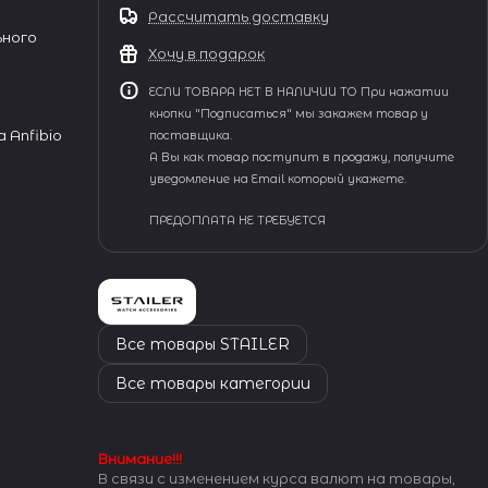
Рассчитать доставку
ьного
Хочу в подарок
ЕСЛИ ТОВАРА НЕТ В НАЛИЧИИ ТО При нажатии
кнопки "Подписаться" мы закажем товар у
 Anfibio
поставщика.
А Вы как товар поступит в продажу, получите
уведомление на Email который укажете.
ПРЕДОПЛАТА НЕ ТРЕБУЕТСЯ
Все товары STAILER
Все товары категории
Внимание!!!
В связи с изменением курса валют на товары,