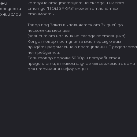
которые отсутствуют на складе и имеют
мни
статус "ПОД ЗАКАЗ" может отличаться
орпусов и
стоимость!!!
хний слой
Товар под Заказ выполняется от 3х дней до
я на основе
нескольких месяцев
й кожи
(зависит от наличия на складе поставщика)
костью и
Когда товар поступит в мастерскую вам
придёт уведомление о поступлении. Предоплата
не требуется.
Если товар дороже 5000р и потребуется
предоплата, в таком случае мы свяжемся с вами
для уточнения информации.