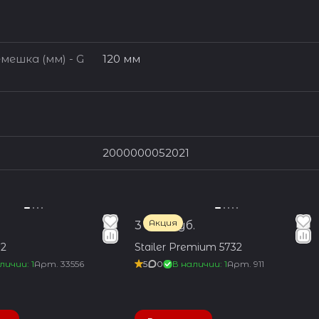
мешка (мм) - G
120 мм
2000000052021
Акция
3 300 руб.
2
Stailer Premium 5732
личии: 1
Арт.
33556
5
0
В наличии: 1
Арт.
911