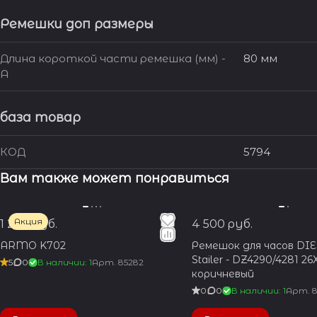
Ремешки доп размеры
Длина короткой части ремешка (мм) -
80 мм
A
база товар
КОД
5794
Вам также может понравиться
Акция
1 200 руб.
4 500 руб.
ARMO K702
Ремешок для часов DI
Stailer - DZ4290/4281 26
5
0
В наличии: 1
Арт.
85282
коричневый
0
0
В наличии: 1
Арт.
8