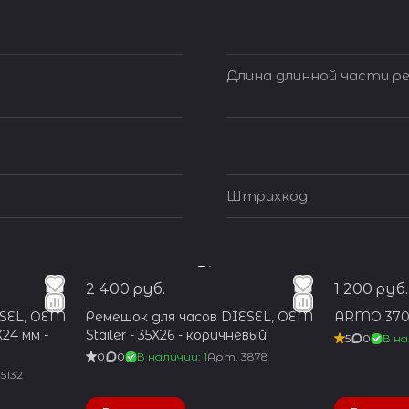
Длина длинной части ре
Штрихкод.
2 400 руб.
1 200 руб.
ESEL, OEM
Ремешок для часов DIESEL, OEM
ARMO 370
Х24 мм -
Stailer - 35X26 - коричневый
5
0
В на
0
0
В наличии: 1
Арт.
3878
5132