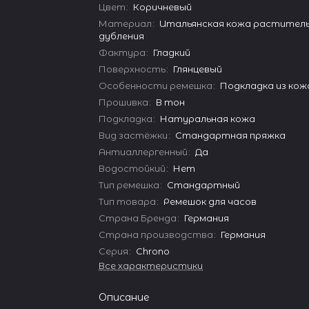
Цвет
:
Коричневый
Материал
:
Итальянская кожа растител
дубления
Фактура
:
Гладкий
Поверхность
:
Глянцевый
Особенности ремешка
:
Подкладка из кожа
Прошивка
:
В тон
Подкладка
:
Натуральная кожа
Вид застёжки
:
Стандартная пряжка
Антиаллергенный
:
Да
Водостойкий
:
Нет
Тип ремешка
:
Стандартный
Тип товара
:
Ремешок для часов
Страна Бренда
:
Германия
Страна производства
:
Германия
Серия
:
Chrono
Все характеристики
Описание