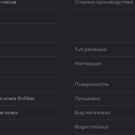
 часов
Страна производства
Тип ремешка
Материал
Поверхность
з кожа Anfibio
Прошивка
я кожа
Вид застёжки
Водостойкий