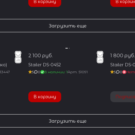
В корзину
В корзи
Загрузить еще
2 100 руб.
1 800 руб.
ко)
Stailer DS-0452
Stailer DS-
33447
5
0
В наличии: 1
Арт.
51091
5
0
Нет
В корзину
Подпис
Загрузить еще