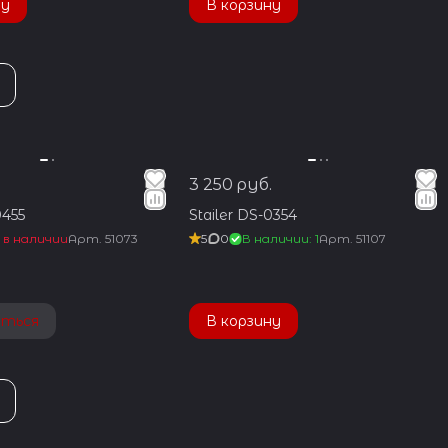
ну
В корзину
3 250 руб.
0455
Stailer DS-0354
 в наличии
Арт.
51073
5
0
В наличии: 1
Арт.
51107
аться
В корзину