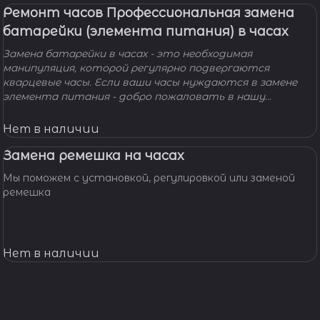
Ремонт часов Профессиональная замена
батарейки (элемента питания) в часах
Замена батарейки в часах - это необходимая
манипуляция, которой регулярно подвергаются
кварцевые часы. Если ваши часы нуждаются в замене
элемента питания - добро пожаловать в нашу
мастерскую! Наши мастера с удовольствием помогут
вам решить вашу проблему и произведут замену
Нет в наличии
батарейки профессионально, быстро, качественно и по
доступной цене.
Замена ремешка на часах
Мы поможем с установкой, регулировкой или заменой
ремешка
Нет в наличии