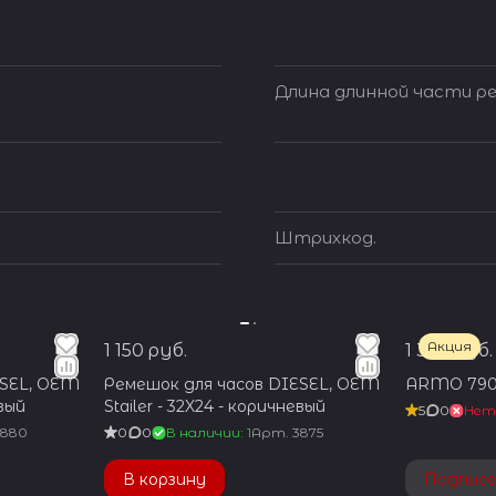
Длина длинной части ре
Штрихкод.
Акция
1 150 руб.
1 350 руб.
ESEL, OEM
Ремешок для часов DIESEL, OEM
ARMO 790
евый
Stailer - 32X24 - коричневый
5
0
Нет
3880
0
0
В наличии: 1
Арт.
3875
В корзину
Подпис