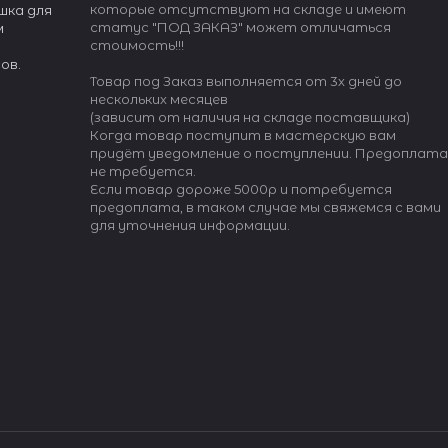
которые отсутствуют на складе и имеют
шка для
статус "ПОД ЗАКАЗ" может отличаться
м
стоимость!!!
ов.
Товар под Заказ выполняется от 3х дней до
нескольких месяцев
(зависит от наличия на складе поставщика)
Когда товар поступит в мастерскую вам
придёт уведомление о поступлении. Предоплата
не требуется.
Если товар дороже 5000р и потребуется
предоплата, в таком случае мы свяжемся с вами
для уточнения информации.