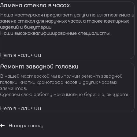
Замена стекла в часах.
Наша мастерская предлагает услуги по изготовлению и
замене стекол для наручных часов, а также ювелирных
изделий и бижутерии.
Наши высококвалифицированные специалисты
обладают многолетним опытом работы, что
позволяет нам с уверенностью браться за самые
сложные задачи.
Нет в наличии
Ремонт заводной головки
В нашей мастерской мы выполним ремонт заводной
головки, кнопки хронографа часов и других часовых
элементов.
Сделаем свою работу максимально бережно, аккуратно
и профессионально, устраним любые неполадки ваших
часов.
Нет в наличии
Назад к списку