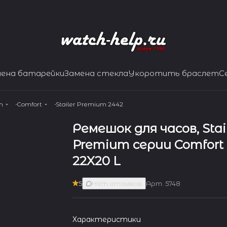
мена батарейки
Замена стекла
Укоротить браслет
С
m
Comfort
Stailer Premium 2442
Ремешок для часов, Stai
Premium серии Comfort -
22X20 L
5
Нет отзывов
Арт.
5748
Характеристики