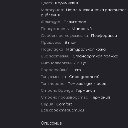
Цвет
:
Коричневый
Материал
:
Итальянская кожа растител
дубления
Фактура
:
Аллигатор
Поверхность
:
Матовый
Особенности ремешка
:
Перфорация
Прошивка
:
В тон
Подкладка
:
Натуральная кожа
Вид застёжки
:
Стандартная пряжка
Антиаллергенный
:
Да
Водостойкий
:
Нет
Тип ремешка
:
Стандартный
Тип товара
:
Ремешок для часов
Страна Бренда
:
Германия
Страна производства
:
Германия
Серия
:
Comfort
Все характеристики
Описание