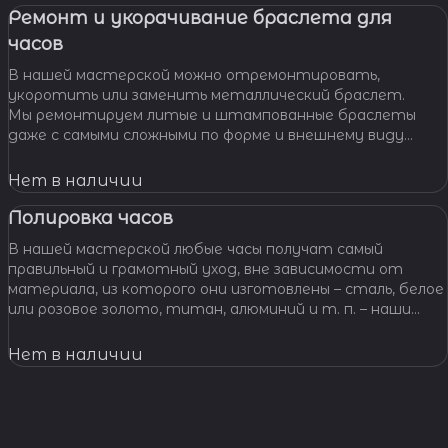
Ремонт и укорачивание браслета для
часов
В нашей мастерской можно отремонтировать,
укоротить или заменить металлический браслет.
Мы ремонтируем литые и штампованные браслеты
даже с самыми сложными по форме и внешнему виду
звеньями, чистим и освежаем их внешний вид,
Нет в наличии
Полировка часов
В нашей мастерской любые часы получат самый
правильный и грамотный уход, вне зависимости от
материала, из которого они изготовлены – сталь, белое
или розовое золото, титан, алюминий и т. п. – наши
специалисты отполируют практически любой
материал.
Нет в наличии