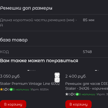
Ремешки доп размеры
Длина короткой части ремешка (мм) -
85 мм
A
база товар
КОД
5748
Вам также может понравиться
3 050 руб.
2 400 руб.
Stailer Premium Vintage Line 6002
Ремешок для часов DI
Stailer - 34X26 - коричн
5
0
В наличии: 1
Арт.
85354
0
0
В наличии: 1
Арт.
В корзину
В корзину