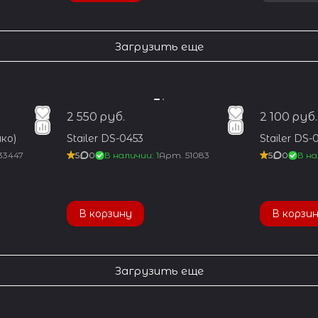
Загрузить еще
2 550 руб.
2 100 руб.
ко)
Stailer DS-0453
Stailer DS-
33447
5
0
В наличии: 1
Арт.
51083
5
0
В на
В корзину
В корзи
Загрузить еще