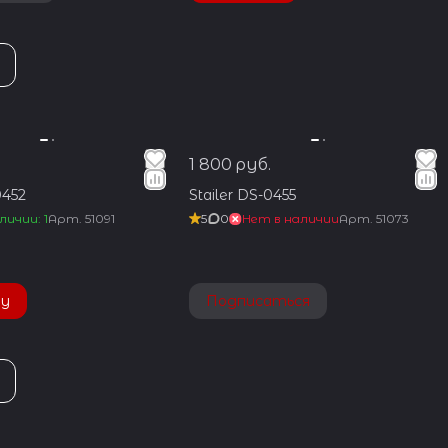
1 800 руб.
0452
Stailer DS-0455
личии: 1
Арт.
51091
5
0
Нет в наличии
Арт.
51073
ну
Подписаться