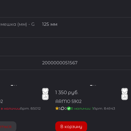
мешка (мм) - G
125 мм
2000000051567
1 350 руб.
2
ARMO 5902
 в наличии
Арт.
85012
5
0
В наличии: 1
Арт.
84943
аться
В корзину