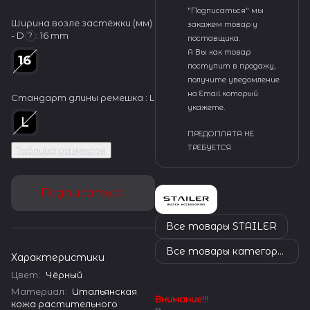
"Подписаться" мы
Ширина возле застёжки (мм)
закажем товар у
- D
:
16 mm
?
поставщика.
А Вы как товар
поступит в продажу,
получите уведомление
на Email который
Стандарт длины ремешка :
L
укажете.
ПРЕДОПЛАТА НЕ
ТРЕБУЕТСЯ
Таблица размеров
Подписаться
Все товары STAILER
Все товары категории
Характеристики
Цвет
:
Чёрный
Материал
:
Итальянская
Внимание!!!
кожа растительного