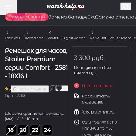
Ремонт часов
Замена батарейки
Замена стекла
Главная
Каталог
Ремешки для часов
Ремешки Stailer Premi
Ремешок для часов,
3 300 руб.
Stailer Premium
серии Comfort - 2581
Цена указана без
учета НДС
- 18X16 L
Нет в наличии
5
Нет отзывов
Арт.
5763
Рассчитать
доставку
Хочу в подарок
Ширина крепления ремешка
(мм) - С
:
18 mm
?
ЕСЛИ ТОВАРА НЕТ В
НАЛИЧИИ ТО При
нажатии кнопки