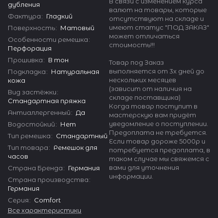
В связи с изменением курса
дубления
валют на товары, которые
Фактура
:
Гладкий
отсутствуют на складе и
имеют статус "ПОД ЗАКАЗ"
Поверхность
:
Матовый
может отличаться
Особенности ремешка
:
стоимость!!!
Перфорация
Прошивка
:
В тон
Товар под Заказ
выполняется от 3х дней до
Подкладка
:
Натуральная
нескольких месяцев
кожа
(зависит от наличия на
Вид застёжки
:
складе поставщика)
Стандартная пряжка
Когда товар поступит в
Антиаллергенный
:
Да
мастерскую вам придёт
уведомление о поступлении.
Водостойкий
:
Нет
Предоплата не требуется.
Тип ремешка
:
Стандартный
Если товар дороже 5000р и
Тип товара
:
Ремешок для
потребуется предоплата, в
часов
таком случае мы свяжемся с
вами для уточнения
Страна Бренда
:
Германия
информации.
Страна производства
:
Германия
Серия
:
Comfort
Все характеристики