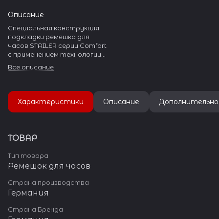
Описание
Специальная конструкция
подкладки ремешка для
часов STAILER серии Comfort
с применением технологии
PerfoTech, для обеспечения
Все описание
дополнительного комфорта
при носке часов.
Характеристики
Описание
Дополнительно
ТОВАР
Тип товара
Ремешок для часов
Страна производства
Германия
Страна Бренда