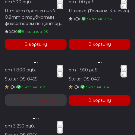
от 500 руб.
от 100 руб.
Штифт браслетный
Шлёвка (Тренчик. Колечко)
0.9mm с трубчатым
0
0
В наличии: 36
фиксатором по центру
1.2x5.9mm
0
0
В наличии: 95
В корзину
В корзину
от 1 800 руб.
от 1 950 руб.
Stailer DS-0455
Stailer DS-0451
5
0
В наличии: 2
5
0
В наличии: 4
Подписаться
В корзину
от 3 250 руб.
Stailer DS-0354