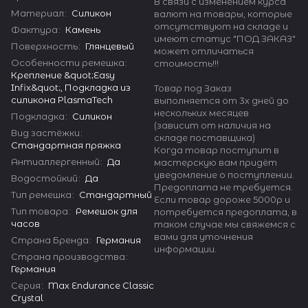
В связи с изменением курса
Материал
:
Силикон
валют на товары, которые
отсутствуют на складе и
Фактура
:
Камень
имеют статус "ПОД ЗАКАЗ"
Поверхность
:
Глянцевый
может отличаться
Особенности ремешка
:
стоимость!!!
Крепление &quot;Easy
Infix&quot;, Подкладка из
Товар под Заказ
силикона PlasmaTech
выполняется от 3х дней до
нескольких месяцев
Подкладка
:
Силикон
(зависит от наличия на
Вид застёжки
:
складе поставщика)
Стандартная пряжка
Когда товар поступит в
Антиаллергенный
:
Да
мастерскую вам придёт
уведомление о поступлении.
Водостойкий
:
Да
Предоплата не требуется.
Тип ремешка
:
Стандартный
Если товар дороже 5000р и
Тип товара
:
Ремешок для
потребуется предоплата, в
часов
таком случае мы свяжемся с
вами для уточнения
Страна Бренда
:
Германия
информации.
Страна производства
:
Германия
Серия
:
Max Endurance Classic
Crystal