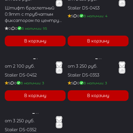
Штифт браслетный
Stailer DS-0453
0.9mm с трубчатым
5
0
В наличии: 4
фиксатором по центру
1.2x5.9mm
0
0
В наличии: 95
В корзину
В корзину
от 2 100 руб.
от 3 250 руб.
Stailer DS-0452
Stailer DS-0353
5
0
В наличии: 3
5
0
В наличии: 3
В корзину
В корзину
от 3 250 руб.
Stailer DS-0352