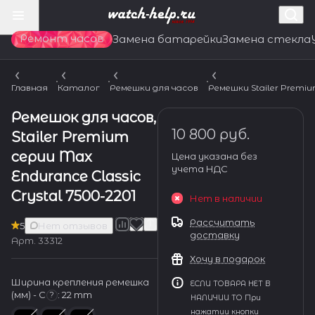
Ремонт часов
Замена батарейки
Замена стекла
Главная
Каталог
Ремешки для часов
Ремешки Stailer Premi
Ремешок для часов,
10 800 руб.
Stailer Premium
серии Max
Цена указана без
учета НДС
Endurance Classic
Crystal 7500-2201
Нет в наличии
Рассчитать
5
Нет отзывов
доставку
Арт.
33312
Хочу в подарок
Ширина крепления ремешка
ЕСЛИ ТОВАРА НЕТ В
(мм) - С
:
22 mm
?
НАЛИЧИИ ТО При
нажатии кнопки