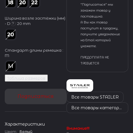
"Подписаться" мы
закажем товар у
поставщика.
Ширина возле застёжки (мм)
А Вы как товар
- D
:
20 mm
?
поступит в продажу,
получите уведомление
на Email который
укажете.
Стандарт длины ремешка :
M
ПРЕДОПЛАТА НЕ
ТРЕБУЕТСЯ
Таблица размеров
Подписаться
Все товары STAILER
Все товары категории
Характеристики
Внимание!!!
Цвет
:
Белый