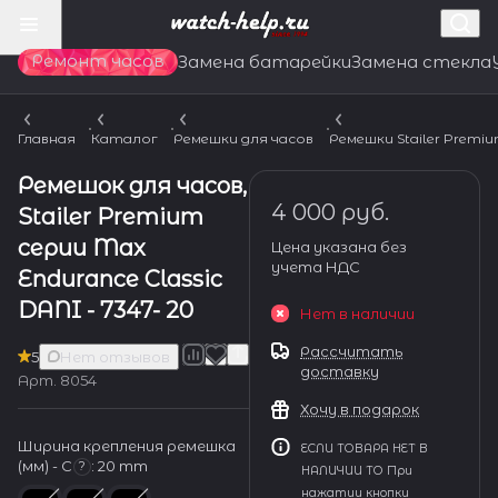
Ремонт часов
Замена батарейки
Замена стекла
Главная
Каталог
Ремешки для часов
Ремешки Stailer Premi
Ремешок для часов,
4 000 руб.
Stailer Premium
серии Max
Цена указана без
учета НДС
Endurance Classic
DANI - 7347- 20
Нет в наличии
Рассчитать
5
Нет отзывов
доставку
Арт.
8054
Хочу в подарок
Ширина крепления ремешка
ЕСЛИ ТОВАРА НЕТ В
(мм) - С
:
20 mm
?
НАЛИЧИИ ТО При
нажатии кнопки