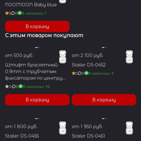
NOOMOON Baby blue
5
0
В наличии: 1
В корзину
С этим товаром покупают
от 500 руб.
от 2 100 руб.
Штифт браслетный
Stailer DS-0452
0.9mm с трубчатым
5
0
В наличии: 3
фиксатором по центру
1.2x5.9mm
0
0
В наличии: 95
В корзину
В корзину
от 1 800 руб.
от 1 950 руб.
Stailer DS-0455
Stailer DS-0451