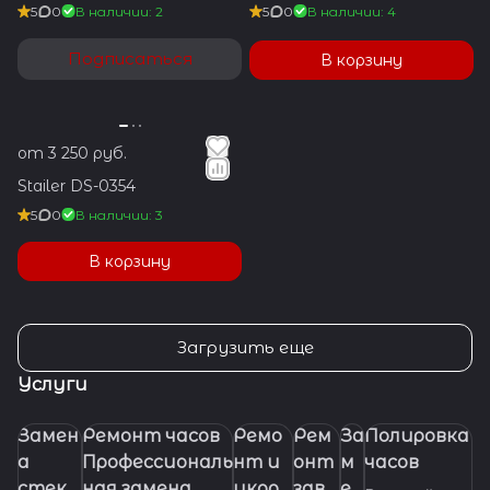
5
0
В наличии: 2
5
0
В наличии: 4
Подписаться
В корзину
от 3 250 руб.
Stailer DS-0354
5
0
В наличии: 3
В корзину
Загрузить еще
Услуги
Замен
Ремонт часов
Ремо
Рем
За
Полировка
а
Профессиональ
нт и
онт
м
часов
стекл
ная замена
укора
заво
ен