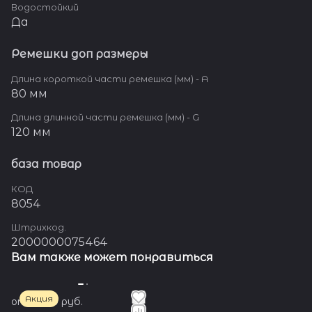
Водостойкий
Да
Ремешки доп размеры
Длина короткой части ремешка (мм) - A
80 мм
Длина длинной части ремешка (мм) - G
120 мм
база товар
КОД
8054
Штрихкод.
2000000075464
Вам также может понравиться
Акция
от 5 400 руб.