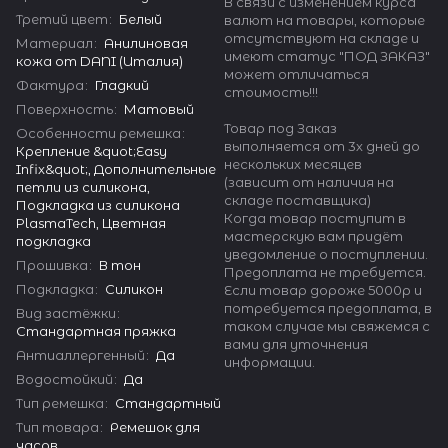
В связи с изменением курса
Третий цвет
:
Белый
валют на товары, которые
отсутствуют на складе и
Материал
:
Анилиновая
имеют статус "ПОД ЗАКАЗ"
кожа от DANI (Италия)
может отличаться
Фактура
:
Гладкий
стоимость!!!
Поверхность
:
Матовый
Товар под Заказ
Особенности ремешка
:
выполняется от 3х дней до
Крепление &quot;Easy
нескольких месяцев
Infix&quot;, Дополнительные
(зависит от наличия на
петли из силикона,
складе поставщика)
Подкладка из силикона
Когда товар поступит в
PlasmaTech, Цветная
мастерскую вам придёт
подкладка
уведомление о поступлении.
Прошивка
:
В тон
Предоплата не требуется.
Подкладка
:
Силикон
Если товар дороже 5000р и
потребуется предоплата, в
Вид застёжки
:
таком случае мы свяжемся с
Стандартная пряжка
вами для уточнения
Антиаллергенный
:
Да
информации.
Водостойкий
:
Да
Тип ремешка
:
Стандартный
Тип товара
:
Ремешок для
часов