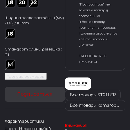
"Подписаться" мы
закажем товар у
поставщика.
Ширина возле застёжки (мм)
А Вы как товар
- D
:
18 mm
?
поступит в продажу,
получите уведомление
на Email который
укажете.
Стандарт длины ремешка :
M
ПРЕДОПЛАТА НЕ
ТРЕБУЕТСЯ
Таблица размеров
Подписаться
Все товары STAILER
Все товары категории
Характеристики
Внимание!!!
Цвет
:
Нежно-голубой