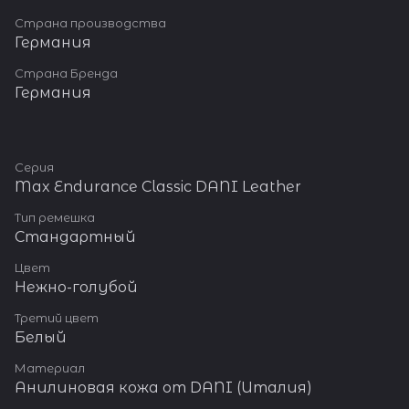
высококачественного
Страна производства
силикона по технологии
Германия
PlasmaTech для обеспечения
долговечности, защиты от
Страна Бренда
пыли и особой текстуры
Германия
поверхности.
В комплекте идут: Запасные
силиконовые шлевки.
Пряжка из нержавеющей
Серия
стали 316L.
Max Endurance Classic DANI Leather
Быстросъемные шпильки
«Easy Infix» позволяют
Тип ремешка
менять ремешки легко и без
Стандартный
использования специальных
инструментов.
Цвет
Нежно-голубой
Третий цвет
Белый
Материал
Анилиновая кожа от DANI (Италия)