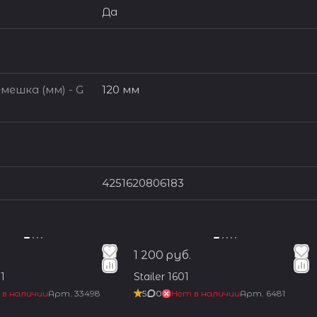
Да
мешка (мм) - G
120 мм
4251620806183
1 200 руб.
1
Stailer 1601
 в наличии
Арт.
33498
5
0
Нет в наличии
Арт.
6481