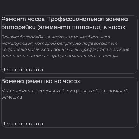
Ремонт часов Профессиональная замена
батарейки (элемента питания) в часах
Замена батарейки в часах - это необходимая
манипуляция, которой регулярно подвергаются
кварцевые часы. Если ваши часы нуждаются в замене
элемента питания - добро пожаловать в нашу
мастерскую! Наши мастера с удовольствием помогут
вам решить вашу проблему и произведут замену
Нет в наличии
батарейки профессионально, быстро, качественно и по
доступной цене.
Замена ремешка на часах
Мы поможем с установкой, регулировкой или заменой
ремешка
Нет в наличии