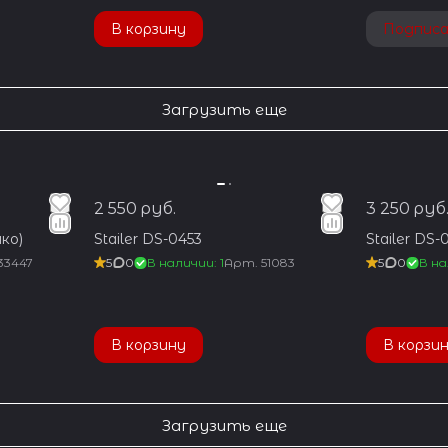
В корзину
Подпис
Загрузить еще
2 550 руб.
3 250 руб
ко)
Stailer DS-0453
Stailer DS-
33447
5
0
В наличии: 1
Арт.
51083
5
0
В на
В корзину
В корзи
Загрузить еще