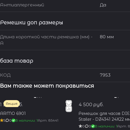
Антиаллергенный
Да
Ремешки доп размеры
Длина короткой части ремешка (мм) -
80 мм
A
база товар
КОД
7953
Вам также может понравиться
Акция
1 350 руб.
4 500 руб.
ARMO 6901
Ремешок для часов DI
Stailer - DZ4341 24Х22 м
5
0
В наличии: 1
Арт.
85441
0
0
В наличии: 1
Арт.
8