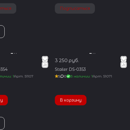
аться
Подписаться
.
3 250 руб.
0354
Stailer DS-0353
личии: 1
Арт.
51107
5
0
В наличии: 1
Арт.
51071
ну
В корзину