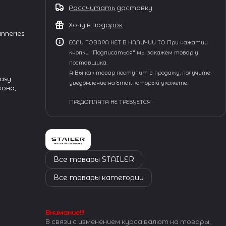
Рассчитать доставку
Хочу в подарок
nneries
ЕСЛИ ТОВАРА НЕТ В НАЛИЧИИ ТО При нажатии
кнопки "Подписаться" мы закажем товар у
поставщика.
А Вы как товар поступит в продажу, получите
asy
уведомление на Email который укажете.
кона,
ПРЕДОПЛАТА НЕ ТРЕБУЕТСЯ
Все товары STAILER
Все товары категории
Внимание!!!
В связи с изменением курса валют на товары,