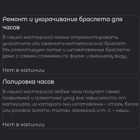
Ремонт и укорачивание браслета для
часов
В нашей мастерской можно отремонтировать,
укоротить или заменить металлический браслет.
Мы ремонтируем литые и штампованные браслеты
даже с самыми сложными по форме и внешнему виду
звеньями, чистим и освежаем их внешний вид,
Нет в наличии
Полировка часов
В нашей мастерской любые часы получат самый
правильный и грамотный уход, вне зависимости от
материала, из которого они изготовлены – сталь, белое
или розовое золото, титан, алюминий и т. п. – наши
специалисты отполируют практически любой
материал.
Нет в наличии