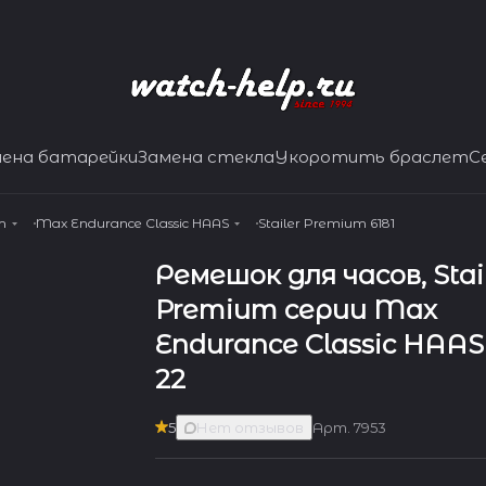
мена батарейки
Замена стекла
Укоротить браслет
С
m
Max Endurance Classic HAAS
Stailer Premium 6181
Ремешок для часов, Stai
Premium серии Max
Endurance Classic HAAS -
22
5
Нет отзывов
Арт.
7953