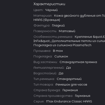
Характеристики
Цвет
:
Чёрный
Материал
:
Кожа двойного дубления от Ta
HAAS (Франция)
Фактура
:
Гладкий
Поверхность
:
Матовый
Особенности ремешка
:
Крепление &quot;E
Infix&quot;, Дополнительные петли из сили
Подкладка из силикона PlasmaTech
Прошивка
:
В тон
Подкладка
:
Силикон
Вид застёжки
:
Стандартная пряжка
Антиаллергенный
:
Да
Водостойкий
:
Да
Тип ремешка
:
Стандартный
Тип товара
:
Ремешок для часов
Страна Бренда
:
Германия
Страна производства
:
Германия
Серия
:
Max Endurance Classic HAAS