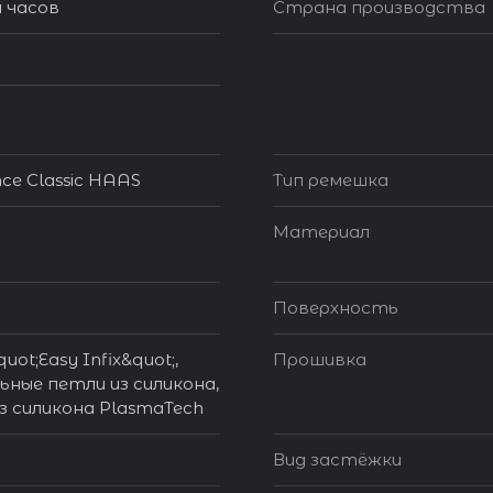
 часов
Страна производства
ce Classic HAAS
Тип ремешка
Материал
Поверхность
uot;Easy Infix&quot;,
Прошивка
ные петли из силикона,
з силикона PlasmaTech
Вид застёжки