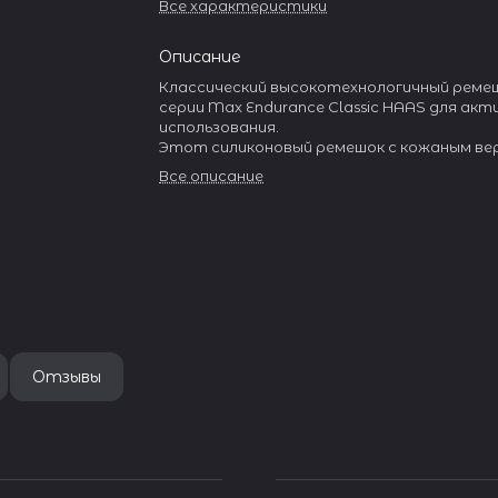
Все характеристики
Описание
Классический высокотехнологичный ремеш
серии Max Endurance Classic HAAS для акт
использования.
Этот силиконовый ремешок с кожаным ве
Чёрного цвета, из коллекции с названием 
Все описание
Endurance" в переводе "Максимальная вын
Верхний слой ремешков изготовлен из На
кожи двойного дубления от Tanneries HAAS
Основание ремешка изготавливается из
высококачественного силикона по технол
PlasmaTech для обеспечения долговечнос
от пыли и особой текстуры поверхности
В комплекте идут: Запасные силиконовые 
Пряжка из нержавеющей стали 316L.
Отзывы
Быстросъемные шпильки «Easy Infix» позв
менять ремешки легко и без использовани
специальных инструментов.