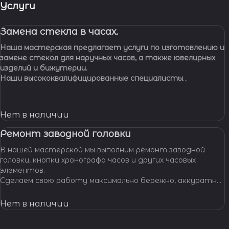
Услуги
Замена стекла в часах.
Наша мастерская предлагает услуги по изготовлению и
замене стекол для наручных часов, а также ювелирных
изделий и бижутерии.
Наши высококвалифицированные специалисты
обладают многолетним опытом работы, что
позволяет нам с уверенностью браться за самые
сложные задачи.
Нет в наличии
Ремонт заводной головки
В нашей мастерской мы выполним ремонт заводной
головки, кнопки хронографа часов и других часовых
элементов.
Сделаем свою работу максимально бережно, аккуратно
и профессионально, устраним любые неполадки ваших
часов.
Нет в наличии