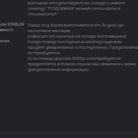
которые отсутствуют на складе и имеют
статус "ПОД ЗАКАЗ" может отличаться
стоимость!!!
ок STAILER
Товар под Заказ выполняется от 3х дней до
ивного
нескольких месяцев
(зависит от наличия на складе поставщика)
рхом
Когда товар поступит в мастерскую вам
"Max
придёт уведомление о поступлении. Предоплата
осливость".
не требуется.
туральной
Если товар дороже 5000р и потребуется
 (Франция)
предоплата, в таком случае мы свяжемся с вами
для уточнения информации.
огии
ти, защиты
.
шлевки.
оляют
я