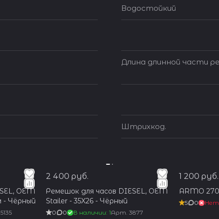
Водостойкий
Длина длинной части ре
Штрихкод.
2 400 руб.
1 200 руб.
ESEL, OEM
Ремешок для часов DIESEL, OEM
ARMO 270
м - Чёрный
Stailer - 35X26 - Чёрный
5
0
Нет
5135
0
0
В наличии: 1
Арт.
3877