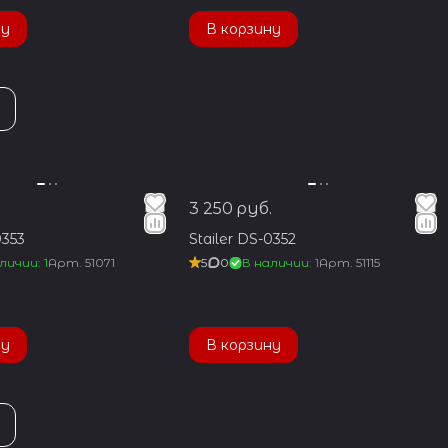
ну
В корзину
.
3 250 руб.
0353
Stailer DS-0352
личии: 1
Арт.
51071
5
0
В наличии: 1
Арт.
51115
ну
В корзину