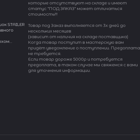
которые отсутствуют на складе и имеют
статус "ПОД ЗАКАЗ" может отличаться
стоимость!!!
ок STAILER
Товар под Заказ выполняется от 3х дней до
ивного
нескольких месяцев
(зависит от наличия на складе поставщика)
рхом
Когда товар поступит в мастерскую вам
"Max
придёт уведомление о поступлении. Предоплата
осливость".
не требуется.
туральной
Если товар дороже 5000р и потребуется
 (Франция)
предоплата, в таком случае мы свяжемся с вами
для уточнения информации.
огии
ти, защиты
.
шлевки.
оляют
я