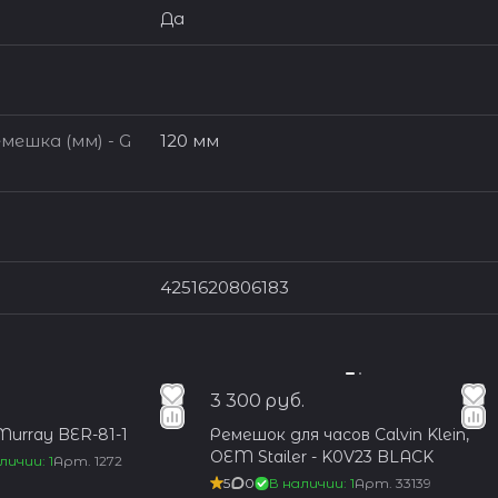
Да
мешка (мм) - G
120 мм
4251620806183
3 300 руб.
Murray BER-81-1
Ремешок для часов Calvin Klein,
OEM Stailer - K0V23 BLACK
личии: 1
Арт.
1272
5
0
В наличии: 1
Арт.
33139