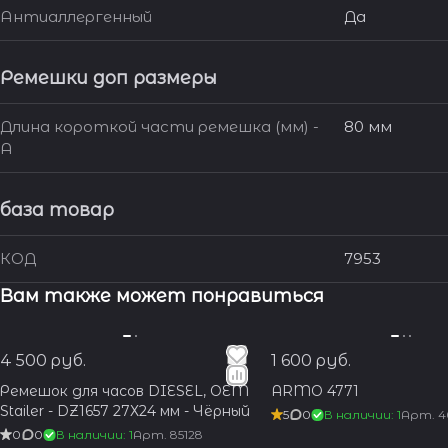
Антиаллергенный
Да
Ремешки доп размеры
Длина короткой части ремешка (мм) -
80 мм
A
база товар
КОД
7953
Вам также может понравиться
4 500 руб.
1 600 руб.
Ремешок для часов DIESEL, OEM
ARMO 4771
Stailer - DZ1657 27Х24 мм - Чёрный
5
0
В наличии: 1
Арт.
4
0
0
В наличии: 1
Арт.
85128