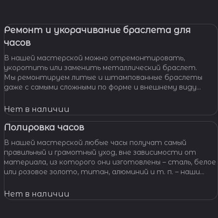
Ремонт и укорачивание браслета для
часов
В нашей мастерской можно отремонтировать,
укоротить или заменить металлический браслет.
Мы ремонтируем литые и штампованные браслеты
даже с самыми сложными по форме и внешнему виду
звеньями, чистим и освежаем их внешний вид,
Нет в наличии
Полировка часов
В нашей мастерской любые часы получат самый
правильный и грамотный уход, вне зависимости от
материала, из которого они изготовлены – сталь, белое
или розовое золото, титан, алюминий и т. п. – наши
специалисты отполируют практически любой
материал.
Нет в наличии