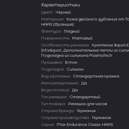
Характеристики
Цвет
:
Чёрный
Материал
:
Кожа двойного дубления от Ta
HAAS (Франция)
Фактура
:
Гладкий
Поверхность
:
Матовый
Особенности ремешка
:
Крепление &quot;E
Infix&quot;, Дополнительные петли из сили
Подкладка из силикона PlasmaTech
Прошивка
:
В тон
Подкладка
:
Силикон
Вид застёжки
:
Стандартная пряжка
Антиаллергенный
:
Да
Водостойкий
:
Да
Тип ремешка
:
Стандартный
Тип товара
:
Ремешок для часов
Страна Бренда
:
Германия
Страна производства
:
Германия
Серия
:
Max Endurance Classic HAAS