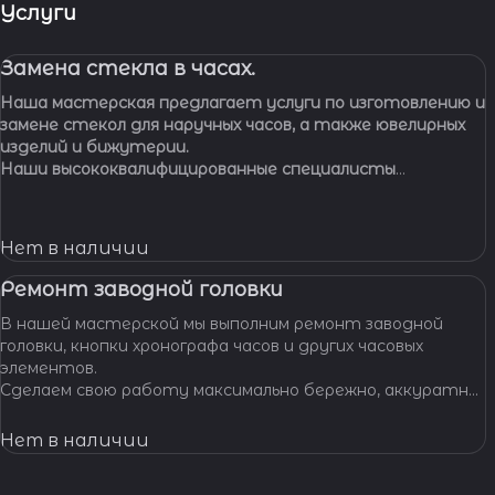
Услуги
Замена стекла в часах.
Наша мастерская предлагает услуги по изготовлению и
замене стекол для наручных часов, а также ювелирных
изделий и бижутерии.
Наши высококвалифицированные специалисты
обладают многолетним опытом работы, что
позволяет нам с уверенностью браться за самые
сложные задачи.
Нет в наличии
Ремонт заводной головки
В нашей мастерской мы выполним ремонт заводной
головки, кнопки хронографа часов и других часовых
элементов.
Сделаем свою работу максимально бережно, аккуратно
и профессионально, устраним любые неполадки ваших
часов.
Нет в наличии