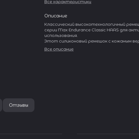
Все характеристики
Описание
Классический высокотехнологичный ремеш
серии Max Endurance Classic HAAS для акт
использования.
Этот силиконовый ремешок с кожаным ве
Чёрного цвета, из коллекции с названием 
Все описание
Endurance" в переводе "Максимальная вын
Верхний слой ремешков изготовлен из На
кожи двойного дубления от Tanneries HAAS
Основание ремешка изготавливается из
высококачественного силикона по технол
PlasmaTech для обеспечения долговечнос
от пыли и особой текстуры поверхности
В комплекте идут: Запасные силиконовые 
Пряжка из нержавеющей стали 316L.
Отзывы
Быстросъемные шпильки «Easy Infix» позв
менять ремешки легко и без использовани
специальных инструментов.