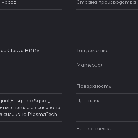
 часов
Страна производства
ce Classic HAAS
Тип ремешка
Материал
Поверхность
uot;Easy Infix&quot;,
Прошивка
ные петли из силикона,
з силикона PlasmaTech
Вид застёжки