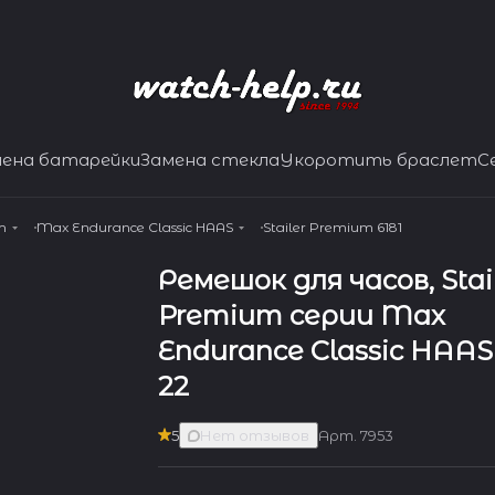
мена батарейки
Замена стекла
Укоротить браслет
С
m
Max Endurance Classic HAAS
Stailer Premium 6181
Ремешок для часов, Stai
Premium серии Max
Endurance Classic HAAS -
22
5
Нет отзывов
Арт.
7953