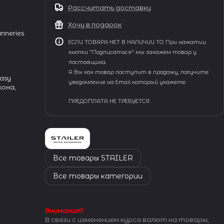
Рассчитать доставку
Хочу в подарок
nneries
ЕСЛИ ТОВАРА НЕТ В НАЛИЧИИ ТО При нажатии
кнопки "Подписаться" мы закажем товар у
поставщика.
А Вы как товар поступит в продажу, получите
asy
уведомление на Email который укажете.
кона,
ПРЕДОПЛАТА НЕ ТРЕБУЕТСЯ
Все товары STAILER
Все товары категории
Внимание!!!
В связи с изменением курса валют на товары,