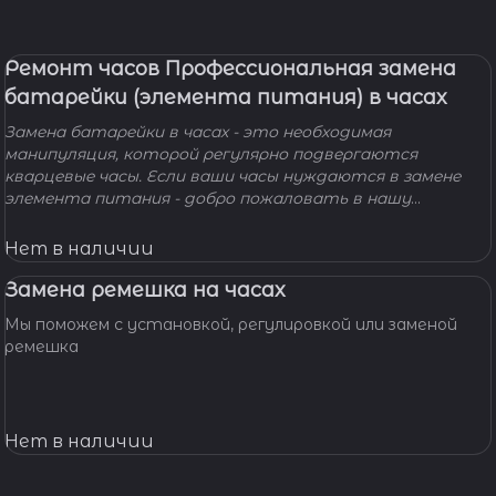
Ремонт часов Профессиональная замена
батарейки (элемента питания) в часах
Замена батарейки в часах - это необходимая
манипуляция, которой регулярно подвергаются
кварцевые часы. Если ваши часы нуждаются в замене
элемента питания - добро пожаловать в нашу
мастерскую! Наши мастера с удовольствием помогут
вам решить вашу проблему и произведут замену
Нет в наличии
батарейки профессионально, быстро, качественно и по
доступной цене.
Замена ремешка на часах
Мы поможем с установкой, регулировкой или заменой
ремешка
Нет в наличии