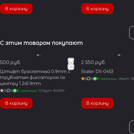
В корзину
В корзину
С этим товаром покупают
500 руб.
2 550 руб.
Штифт браслетный 0.9mm с
Stailer DS-0453
трубчатым фиксатором по
5
0
В наличии: 1
Арт.
5
центру 1.2x5.9mm
0
0
В наличии: 10
Арт.
84399
В корзину
В корзину