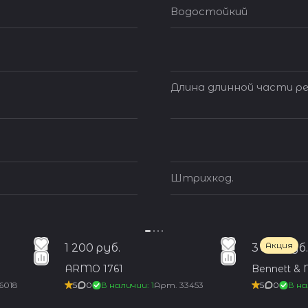
Водостойкий
Длина длинной части ре
Штрихкод.
Акция
1 200 руб.
3 550 руб.
ARMO 1761
Bennett & 
6018
5
0
В наличии: 1
Арт.
33453
5
0
В на