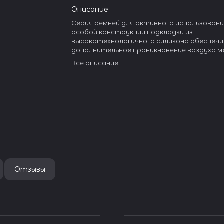
Описание
Серия ремней для активного использовани
особой конструкции подкладки из
высокотехнологичного силикона обеспеч
дополнительное проникновение воздуха 
и рукой. В серии представлены ремни как
Все описание
классического внешнего вида, так и модел
спортивных часов. Верхний слой ремня вы
натуральной кожи с тиснением под аллиг
Подкладка из силикона PlasmaTech. Крепле
Infix". Дополнительные петли из силикона.
Отзывы