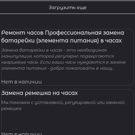
Загрузить еще
Ремонт часов Профессиональная замена
батарейки (элемента питания) в часах
Замена батарейки в часах - это необходимая
манипуляция, которой регулярно подвергаются
кварцевые часы. Если ваши часы нуждаются в замене
элемента питания - добро пожаловать в нашу
мастерскую! Наши мастера с удовольствием помогут
вам решить вашу проблему и произведут замену
Нет в наличии
батарейки профессионально, быстро, качественно и по
доступной цене.
Замена ремешка на часах
Мы поможем с установкой, регулировкой или заменой
ремешка
Нет в наличии