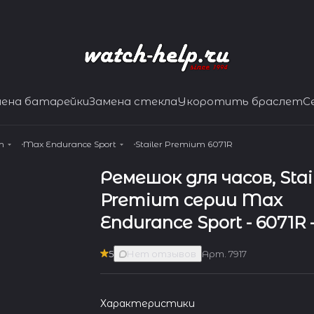
мена батарейки
Замена стекла
Укоротить браслет
С
m
Max Endurance Sport
Stailer Premium 6071R
Ремешок для часов, Stai
Premium серии Max
Endurance Sport - 6071R 
5
Нет отзывов
Арт.
7917
Характеристики