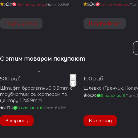
5
0
Нет в наличии
Арт.
33309
5
0
Нет в наличии
Ар
Подписаться
Подписаться
С этим товаром покупают
500 руб.
100 руб.
Штифт браслетный 0.9mm с
Шлёвка (Тренчик. Колеч
трубчатым фиксатором по
0
0
В наличии: 8
Арт.
центру 1.2x5.9mm
0
0
В наличии: 10
Арт.
84399
В корзину
В корзину