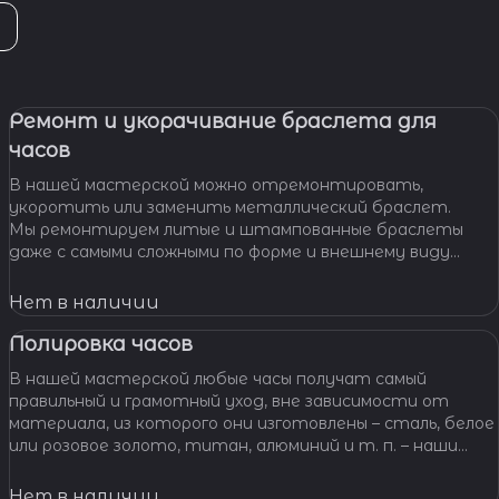
Ремонт и укорачивание браслета для
часов
В нашей мастерской можно отремонтировать,
укоротить или заменить металлический браслет.
Мы ремонтируем литые и штампованные браслеты
даже с самыми сложными по форме и внешнему виду
звеньями, чистим и освежаем их внешний вид,
Нет в наличии
Полировка часов
В нашей мастерской любые часы получат самый
правильный и грамотный уход, вне зависимости от
материала, из которого они изготовлены – сталь, белое
или розовое золото, титан, алюминий и т. п. – наши
специалисты отполируют практически любой
материал.
Нет в наличии