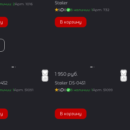
Stailer
личии: 2
Арт.
1016
5
0
В наличии: 1
Арт.
732
ну
В корзину
1 950 руб.
0452
Stailer DS-0451
личии: 1
Арт.
51091
5
0
В наличии: 1
Арт.
51099
ну
В корзину