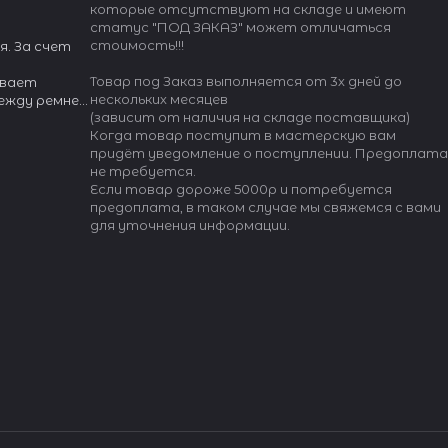
которые отсутствуют на складе и имеют
статус "ПОД ЗАКАЗ" может отличаться
стоимость!!!
я. За счет
Товар под Заказ выполняется от 3х дней до
ивает
нескольких месяцев
между ремнем
(зависит от наличия на складе поставщика)
Когда товар поступит в мастерскую вам
и для
придёт уведомление о поступлении. Предоплата
полнен из
не требуется.
атора.
Если товар дороже 5000р и потребуется
ние "Easy
предоплата, в таком случае мы свяжемся с вами
для уточнения информации.