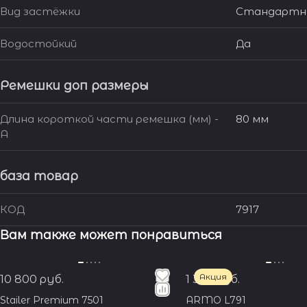
Вид застёжки
Стандартна
Водостойкий
Да
Ремешки доп размеры
Длина короткой части ремешка (мм) -
80 мм
A
база товар
КОД
7917
Вам также может понравиться
Акция
10 800 руб.
1 350 руб.
Stailer Premium 7501
ARMO L791