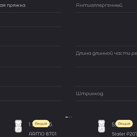
я пряжка
Антиаллергенный
Длина длинной части ре
Штрихкод.
Акция
Акция
1 350 руб.
550 руб.
ARMO 8701
Stailer Р20