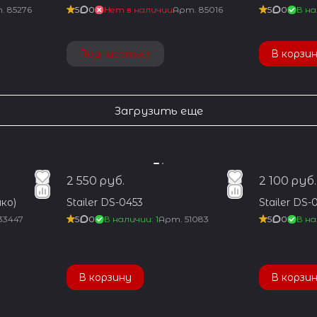
т.
85276
5
0
Нет в наличии
Арт.
85016
5
0
В на
Подписаться
В корзи
Загрузить еще
2 550 руб.
2 100 руб.
ко)
Stailer DS-0453
Stailer DS-
33447
5
0
В наличии: 1
Арт.
51083
5
0
В на
В корзину
В корзи