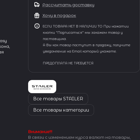
Рассчитать доставку
Хочу в подарок
ЕСЛИ ТОВАРА НЕТ В НАЛИЧИИ ТО При нажатии
кнопки "Подписаться" мы закажем товар у
поставщика.
asy
А Вы как товар поступит в продажу, получите
кона,
ая
уведомление на Email который укажете.
ПРЕДОПЛАТА НЕ ТРЕБУЕТСЯ
Все товары STAILER
Все товары категории
Внимание!!!
В связи с изменением курса валют на товары,