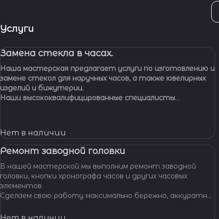
Услуги
Замена стекла в часах.
Наша мастерская предлагает услуги по изготовлению и
замене стекол для наручных часов, а также ювелирных
изделий и бижутерии.
Наши высококвалифицированные специалисты
обладают многолетним опытом работы, что
позволяет нам с уверенностью браться за самые
сложные задачи.
Нет в наличии
Ремонт заводной головки
В нашей мастерской мы выполним ремонт заводной
головки, кнопки хронографа часов и других часовых
элементов.
Сделаем свою работу максимально бережно, аккуратно
и профессионально, устраним любые неполадки ваших
часов.
Нет в наличии