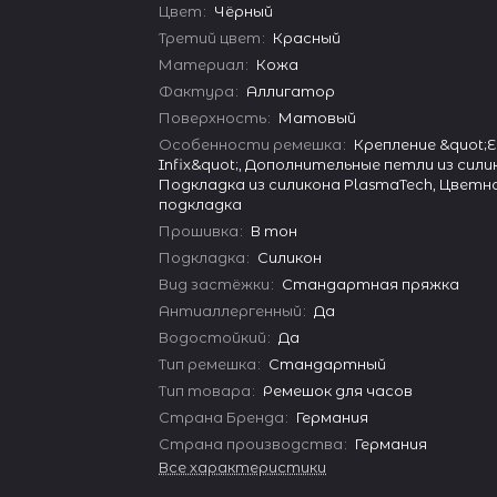
Цвет
:
Чёрный
Третий цвет
:
Красный
Материал
:
Кожа
Фактура
:
Аллигатор
Поверхность
:
Матовый
Особенности ремешка
:
Крепление &quot;E
Infix&quot;, Дополнительные петли из сили
Подкладка из силикона PlasmaTech, Цветн
подкладка
Прошивка
:
В тон
Подкладка
:
Силикон
Вид застёжки
:
Стандартная пряжка
Антиаллергенный
:
Да
Водостойкий
:
Да
Тип ремешка
:
Стандартный
Тип товара
:
Ремешок для часов
Страна Бренда
:
Германия
Страна производства
:
Германия
Все характеристики