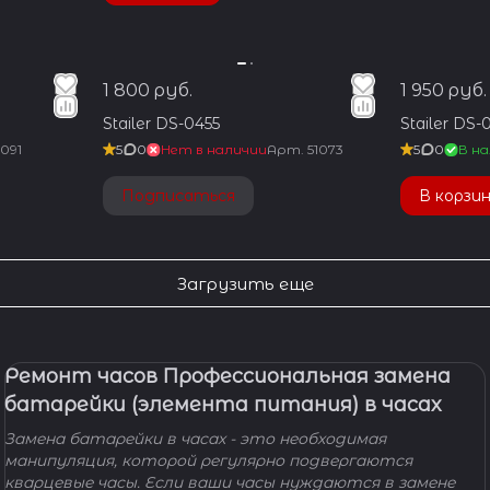
1 800 руб.
1 950 руб.
Stailer DS-0455
Stailer DS-
1091
5
0
Нет в наличии
Арт.
51073
5
0
В на
Подписаться
В корзи
Загрузить еще
Ремонт часов Профессиональная замена
батарейки (элемента питания) в часах
Замена батарейки в часах - это необходимая
манипуляция, которой регулярно подвергаются
кварцевые часы. Если ваши часы нуждаются в замене