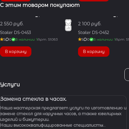
С этим товаром покупают
2 550 руб.
2 100 руб.
Stailer DS-0453
Stailer DS-0452
5
0
В наличии: 1
Арт.
51083
5
0
В наличии: 1
Арт.
5
В корзину
В корзину
Услуги
Замена стекла в часах.
Наша мастерская предлагает услуги по изготовлению и
замене стекол для наручных часов, а также ювелирных
изделий и бижутерии.
Наши высококвалифицированные специалисты