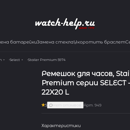
мена батарейки
Замена стекла
Укоротить браслет
С
m
Select
Stailer Premium 5974
Ремешок для часов, Stai
Premium серии SELECT -
22X20 L
5
Нет отзывов
Арт.
949
Характеристики