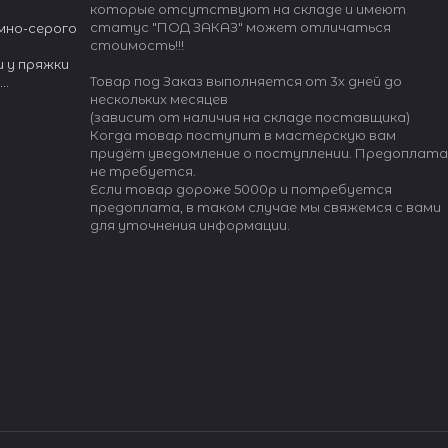
которые отсутствуют на складе и имеют
статус "ПОД ЗАКАЗ" может отличаться
мно-серого
стоимость!!!
 у пряжки
Товар под Заказ выполняется от 3х дней до
.
нескольких месяцев
альянской
(зависит от наличия на складе поставщика)
ркивающей
Когда товар поступит в мастерскую вам
придёт уведомление о поступлении. Предоплата
ециально
не требуется.
сти к
Если товар дороже 5000р и потребуется
предоплата, в таком случае мы свяжемся с вами
для уточнения информации.
ли с