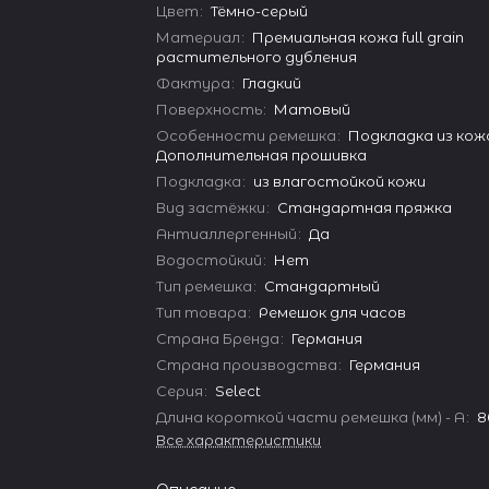
Цвет
:
Тёмно-серый
Материал
:
Премиальная кожа full grain
растительного дубления
Фактура
:
Гладкий
Поверхность
:
Матовый
Особенности ремешка
:
Подкладка из кожа
Дополнительная прошивка
Подкладка
:
из влагостойкой кожи
Вид застёжки
:
Стандартная пряжка
Антиаллергенный
:
Да
Водостойкий
:
Нет
Тип ремешка
:
Стандартный
Тип товара
:
Ремешок для часов
Страна Бренда
:
Германия
Страна производства
:
Германия
Серия
:
Select
Длина короткой части ремешка (мм) - A
:
8
Все характеристики