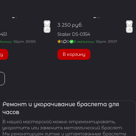
3 250 руб.
0451
Stailer DS-0354
личии: 1
Арт.
51099
5
0
В наличии: 1
Арт.
51107
ну
В корзину
Ремонт и укорачивание браслета для
часов
В нашей мастерской можно отремонтировать,
укоротить или заменить металлический браслет.
Мы ремонтируем литые и штампованные браслеты