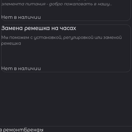
элемента питания - добро пожаловать в нашу
мастерскую! Наши мастера с удовольствием помогут
вам решить вашу проблему и произведут замену
Нет в наличии
батарейки профессионально, быстро, качественно и по
доступной цене.
Замена ремешка на часах
Мы поможем с установкой, регулировкой или заменой
ремешка
Нет в наличии
в ремонт
Бренды