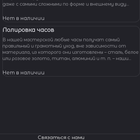
даже с самыми сложными по форме и внешнему виду
звеньями, чистим и освежаем их внешний вид,
Нет в наличии
Полировка часов
В нашей мастерской любые часы получат самый
правильный и грамотный уход, вне зависимости от
материала, из которого они изготовлены – сталь, белое
или розовое золото, титан, алюминий и т. п. – наши
специалисты отполируют практически любой
материал.
Нет в наличии
Связаться с нами