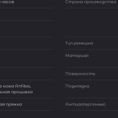
 часов
Страна производства
Тип ремешка
Материал
Поверхность
 кожа Anfibio,
Подкладка
ьная прошивка
я пряжка
Антиаллергенный