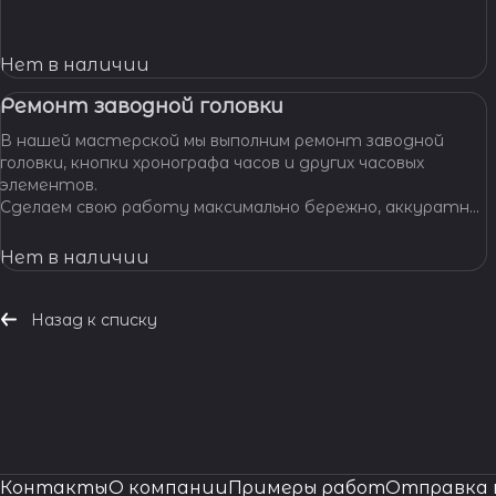
обладают многолетним опытом работы, что
позволяет нам с уверенностью браться за самые
сложные задачи.
Нет в наличии
Ремонт заводной головки
В нашей мастерской мы выполним ремонт заводной
головки, кнопки хронографа часов и других часовых
элементов.
Сделаем свою работу максимально бережно, аккуратно
и профессионально, устраним любые неполадки ваших
часов.
Нет в наличии
Назад к списку
Контакты
О компании
Примеры работ
Отправка 