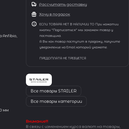
Рассчитать доставку
Хочу в подарок
ЕСЛИ ТОВАРА НЕТ В НАЛИЧИИ ТО При нажатии
кнопки "Подписаться" мы закажем товар у
 Anfibio,
поставщика.
А Вы как товар поступит в продажу, получите
уведомление на Email который укажете.
ПРЕДОПЛАТА НЕ ТРЕБУЕТСЯ
Все товары STAILER
Все товары категории
0 мм
Внимание!!!
В связи с изменением курса валют на товары,