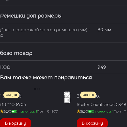
Ремешки доп размеры
Длина короткой части ремешка (мм) -
80 мм
A
база товар
КОД
949
Вам также может понравиться
Акция
Акция
1 350 руб.
2 100 руб.
ARMO 6704
Stailer Caoutchouc CS48
5
0
В наличии: 1
Арт.
84977
5
0
В наличии: 1
Арт.
1
В корзину
В корзину