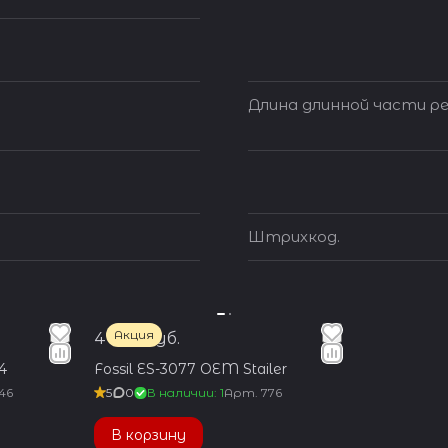
Длина длинной части ре
Штрихкод.
Акция
4 500 руб.
4
Fossil ES-3077 OEM Stailer
146
5
0
В наличии: 1
Арт.
776
В корзину