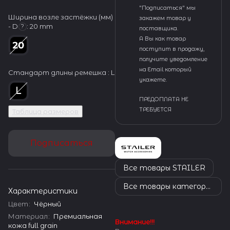
"Подписаться" мы
Ширина возле застёжки (мм)
закажем товар у
- D
:
20 mm
?
поставщика.
А Вы как товар
поступит в продажу,
получите уведомление
на Email который
Стандарт длины ремешка :
L
укажете.
ПРЕДОПЛАТА НЕ
ТРЕБУЕТСЯ
Таблица размеров
Подписаться
Все товары STAILER
Все товары категории
Характеристики
Цвет
:
Чёрный
Материал
:
Премиальная
Внимание!!!
кожа full grain