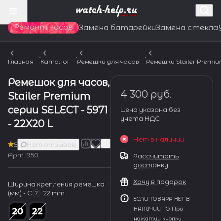
Ремонт часов
Замена батарейки
Замена стекла
Главная
Каталог
Ремешки для часов
Ремешки Stailer Premi
Ремешок для часов,
4 300 руб.
Stailer Premium
серии SELECT - 5971
Цена указана без
учета НДС
- 22X20 L
Нет в наличии
5
Нет отзывов
Арт.
950
Рассчитать
доставку
Хочу в подарок
Ширина крепления ремешка
(мм) - С
:
22 mm
?
ЕСЛИ ТОВАРА НЕТ В
НАЛИЧИИ ТО При
нажатии кнопки