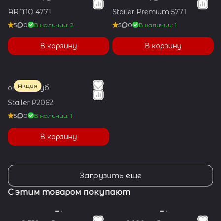
ARMO 4771
Stailer Premium 5771
5
0
В наличии: 2
5
0
В наличии: 1
В корзину
В корзину
Акция
от 550 руб.
Stailer Р2062
5
0
В наличии: 1
В корзину
Загрузить еще
С этим товаром покупают