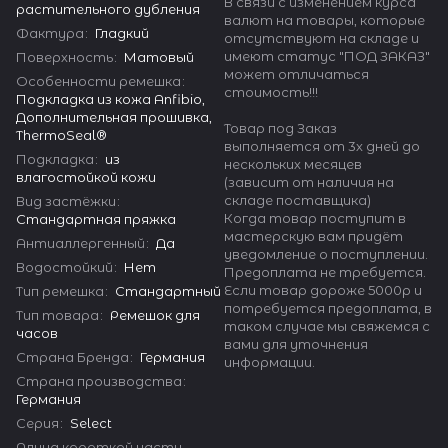
В связи с изменением курса
растительного дубления
валют на товары, которые
Фактура
:
Гладкий
отсутствуют на складе и
имеют статус "ПОД ЗАКАЗ"
Поверхность
:
Матовый
может отличаться
Особенности ремешка
:
стоимость!!!
Подкладка из кожа Anfibio,
Дополнительная прошивка,
Товар под Заказ
ThermoSeal®
выполняется от 3х дней до
Подкладка
:
из
нескольких месяцев
влагостойкой кожи
(зависит от наличия на
складе поставщика)
Вид застёжки
:
Когда товар поступит в
Стандартная пряжка
мастерскую вам придёт
Антиаллергенный
:
Да
уведомление о поступлении.
Водостойкий
:
Нет
Предоплата не требуется.
Если товар дороже 5000р и
Тип ремешка
:
Стандартный
потребуется предоплата, в
Тип товара
:
Ремешок для
таком случае мы свяжемся с
часов
вами для уточнения
Страна Бренда
:
Германия
информации.
Страна производства
:
Германия
Серия
:
Select
Длина короткой части