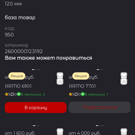
120 мм
база товар
КОД
950
Штрихкод.
2600000123192
Вам также может понравиться
Акция
Акция
от 1 350 руб.
от 1 350 руб.
ARMO 6901
ARMO 7701
5
0
В наличии: 2
5
0
В наличии: 1
Подписаться
В корзину
от 1 600 руб.
от 4 000 руб.