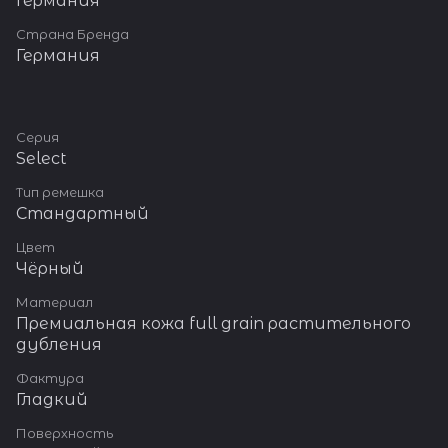
Германия
Пряжка изготовлена из
нержавеющей стали с
Страна Бренда
широким язычком.
Германия
Серия
Select
Тип ремешка
Стандартный
Цвет
Чёрный
Материал
Премиальная кожа full grain растительного
дубления
Фактура
Гладкий
Поверхность