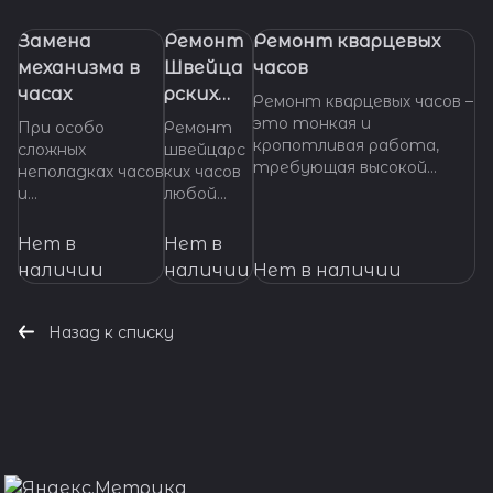
Замена
Ремонт
Ремонт кварцевых
механизма в
Швейца
часов
часах
рских
Ремонт кварцевых часов –
часов
это тонкая и
При особо
Ремонт
кропотливая работа,
сложных
швейцарс
требующая высокой
неполадках часов
ких часов
квалификации и
и
любой
специализированных
невозможности
сложност
инструментов. Если
произвести
и.
Нет в
Нет в
ваши кварцевые часы
ремонт их
Професси
наличии
наличии
Нет в наличии
нуждаются в ремонте,
основных узлов и
ональное
важно доверить их
деталей,
обслужив
профессионалам, которые
требуется
ание и
Назад к списку
смогут точно
замена
ремонт
диагностировать
механизма часов.
механизмо
проблему и предложить
Мы готовы
в от
эффективное решение.
оказать помощь
ведущих
даже в наиболее
мастеров.
сложных
Гарантия
ситуациях.
качества,