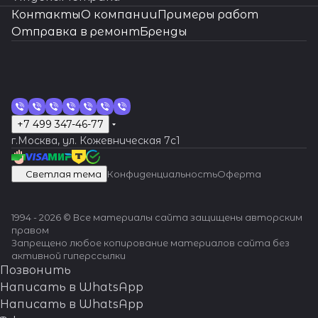
оригиналь
Контакты
О компании
Примеры работ
ные
Отправка в ремонт
Бренды
запчасти,
индивиду
альный
подход.
Вашим
часам -
Швейцарс
+7 499 347-46-77
кая
г.Москва, ул. Кожевническая 7c1
точность
и
Светлая тема
Конфиденциальность
Оферта
надежнос
ть!
1994 - 2026 © Все материалы сайта защищены авторским
правом
Запрещено любое копирование материалов сайта без
активной гиперссылки
Позвонить
Написать в WhatsApp
Написать в WhatsApp