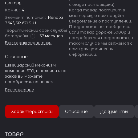
центру
складе поставщика)
Камни
:
4
Когда товар поступит в
мастерскую вам придёт
Элемент питания
:
Renata
уведомление о поступлении.
364 \ SR 621 SW
Предоплата не требуется.
Теоритический срок службы
Если товар дороже 5000р и
батарейки
:
37 месяцев
?
потребуется предоплата, в
Все характеристики
таком случае мы свяжемся с
вами для уточнения
информации.
Описание
Швейцарский механизм
компании ETA, в наличии и на
заказ вы можете
приобрести на нашем
сайте. ETA производит
Все описание
огромное количество
разнообразных калибров.
Она занимает более 50% в
Характеристики
Описание
Документы
производстве механизмов
Швейцарии и около 20% в
объеме мирового рынка.
ТОВАР
15 фабрик ETA находится в