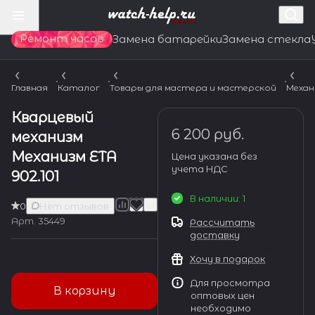
Ремонт часов
Замена батарейки
Замена стекла
Главная
Каталог
Товары для мастера и мастерской
Механ
Кварцевый
6 200 руб.
механизм
Механизм ETA
Цена указана без
учета НДС
902.101
В наличии: 1
0
Нет отзывов
Арт.
35449
Рассчитать
доставку
Хочу в подарок
Для просмотра
В корзину
оптовых цен
необходимо