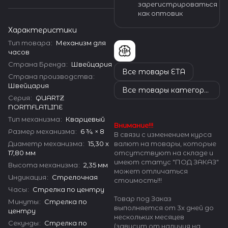
зарегистрироваться
как оптовик
Характеристики
Тип товара
:
Механизм для
часов
Страна Бренда
:
Швейцария
Все товары ETA
Страна производства
:
Швейцария
Все товары категории
Серия
:
QUARTZ
NORMFLATLINE
Тип механизма
:
Кварцевый
Внимание!!!
Размер механизма
:
6 ¾ × 8
В связи с изменением курса
Диаметр механизма
:
15,30 x
валют на товары, которые
17,80 мм
отсутствуют на складе и
имеют статус "ПОД ЗАКАЗ"
Высота механизма
:
2,35 мм
может отличаться
Индикация
:
Стрелочная
стоимость!!!
Часы
:
Стрелка по центру
Товар под Заказ
Минуты
:
Стрелка по
выполняется от 3х дней до
центру
нескольких месяцев
Секунды
:
Стрелка по
(зависит от наличия на