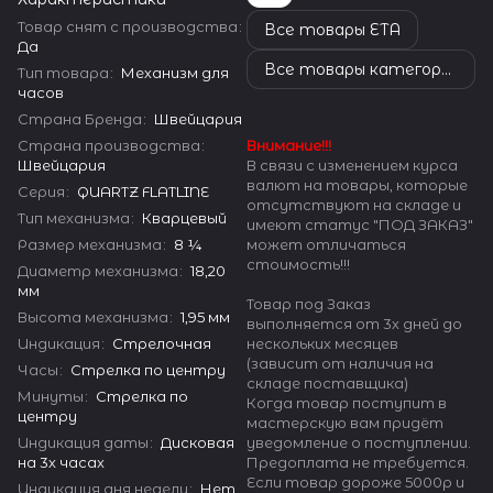
Товар снят с производства
:
Все товары ETA
Да
Все товары категории
Тип товара
:
Механизм для
часов
Страна Бренда
:
Швейцария
Страна производства
:
Внимание!!!
Швейцария
В связи с изменением курса
валют на товары, которые
Серия
:
QUARTZ FLATLINE
отсутствуют на складе и
Тип механизма
:
Кварцевый
имеют статус "ПОД ЗАКАЗ"
Размер механизма
:
8 ¼
может отличаться
стоимость!!!
Диаметр механизма
:
18,20
мм
Товар под Заказ
Высота механизма
:
1,95 мм
выполняется от 3х дней до
Индикация
:
Стрелочная
нескольких месяцев
(зависит от наличия на
Часы
:
Стрелка по центру
складе поставщика)
Минуты
:
Стрелка по
Когда товар поступит в
центру
мастерскую вам придёт
Индикация даты
:
Дисковая
уведомление о поступлении.
на 3х часах
Предоплата не требуется.
Если товар дороже 5000р и
Индикация дня недели
:
Нет