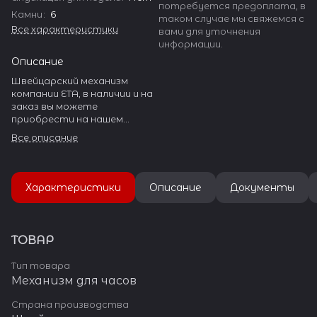
потребуется предоплата, в
Камни
:
6
таком случае мы свяжемся с
Все характеристики
вами для уточнения
информации.
Описание
Швейцарский механизм
компании ETA, в наличии и на
заказ вы можете
приобрести на нашем
сайте. ETA производит
Все описание
огромное количество
разнообразных калибров.
Она занимает более 50% в
Характеристики
Описание
Документы
производстве механизмов
Швейцарии и около 20% в
объеме мирового рынка.
ТОВАР
15 фабрик ETA находится в
Швейцарии, 3 завода — во
Тип товара
Франции, и по одному в
Механизм для часов
Германии, Малайзии и
Таиланде. Азиатские
Страна производства
фабрики производят