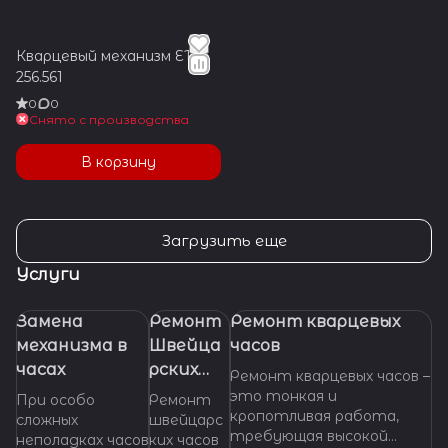
Кварцевый механизм ETA
256.561
0
0
Снято с производства
В корзину
Загрузить еще
Услуги
Замена
Ремонт
Ремонт кварцевых
механизма в
Швейца
часов
часах
рских
Ремонт кварцевых часов –
часов
это тонкая и
При особо
Ремонт
кропотливая работа,
сложных
швейцарс
требующая высокой
неполадках часов
ких часов