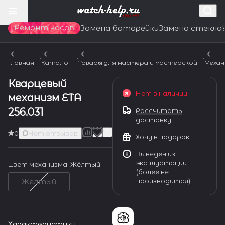
Ремонт часов
Замена батарейки
Замена стекла
Главная
Каталог
Товары для мастера и мастерской
Механ
Кварцевый
Нет в наличии
механизм ETA
256.031
Рассчитать
доставку
0
Нет отзывов
Хочу в подарок
Выведен из
эксплуатации
Цвет механизма:
Жёлтый
(более не
производится)
Жёлтый
Характеристики