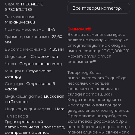
Серия
:
MECALINE
Все товары категории
SPECIALITIES
Тип механизма
:
Механический
Внимание!!!
Размер механизма
:
11 ½
В связи с изменением курса
Диаметр механизма
:
25,60
валют на товары, которые
мм
отсутствуют на складе и
Высота механизма
:
4,35 мм
имеют статус "ПОД ЗАКАЗ"
может отличаться
Индикация
:
Стрелочная
стоимость!!!
Часы
:
Стрелка по центру
Минуты
:
Стрелка по
Товар под Заказ
центру
выполняется от 3х дней до
нескольких месяцев
Секунды
:
Стрелка на 6
(зависит от наличия на
часов
складе поставщика)
Индикация даты
:
Дисковая
Когда товар поступит в
на 3х часах
мастерскую вам придёт
Индикация дня недели
:
Нет
уведомление о поступлении.
Предоплата не требуется.
Тип завода
:
Если товар дороже 5000р и
Двунаправленный
потребуется предоплата, в
автоматический подзавод,
таком случае мы свяжемся с
центральный ротор.