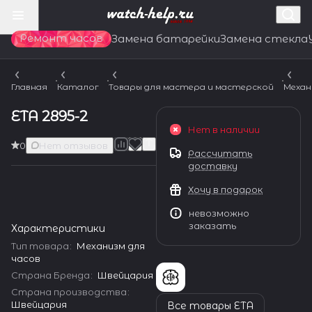
Ремонт часов
Замена батарейки
Замена стекла
Главная
Каталог
Товары для мастера и мастерской
Механ
ETA 2895-2
Нет в наличии
0
Нет отзывов
Рассчитать
доставку
Хочу в подарок
невозможно
заказать
Характеристики
Тип товара
:
Механизм для
часов
Страна Бренда
:
Швейцария
Страна производства
:
Швейцария
Все товары ETA