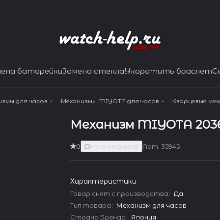
мена батарейки
Замена стекла
Укоротить браслет
С
измы для часов
Механизмы MIYOTA для часов
Кварцевые ме
Механизм MIYOTA 203
0
Нет отзывов
Арт.
35945
Характеристики
Товар снят с производства
:
Да
Тип товара
:
Механизм для часов
Страна Бренда
:
Япония