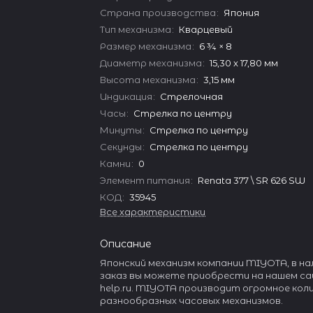
Страна производства
:
Япония
Тип механизма
:
Кварцевый
Размер механизма
:
6 ¾ × 8
Диаметр механизма
:
15,30 x 17,80 мм
Высота механизма
:
3,15 мм
Индикация
:
Стрелочная
Часы
:
Стрелка по центру
Минуты
:
Стрелка по центру
Секунды
:
Стрелка по центру
Камни
:
0
Элемент питания
:
Renata 377 \ SR 626 SW
КОД
:
35945
Все характеристики
Описание
Японский механизм компании MIYOTA, в нал
заказ вы можете приобрести на нашем са
help.ru. MIYOTA производит огромное ко
разнообразных часовых механизмов.