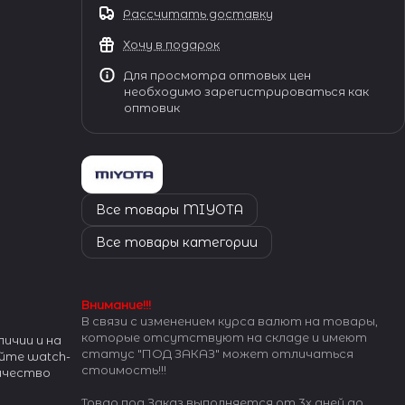
Рассчитать доставку
Хочу в подарок
Для просмотра оптовых цен
необходимо зарегистрироваться как
оптовик
Все товары MIYOTA
Все товары категории
Внимание!!!
В связи с изменением курса валют на товары,
которые отсутствуют на складе и имеют
ичии и на
статус "ПОД ЗАКАЗ" может отличаться
йте watch-
стоимость!!!
личество
Товар под Заказ выполняется от 3х дней до