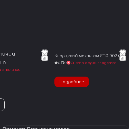
аличии
Кварцевый механизм ETA 902.005
L17
0
0
Снято с производства
 в наличии
Подробнее