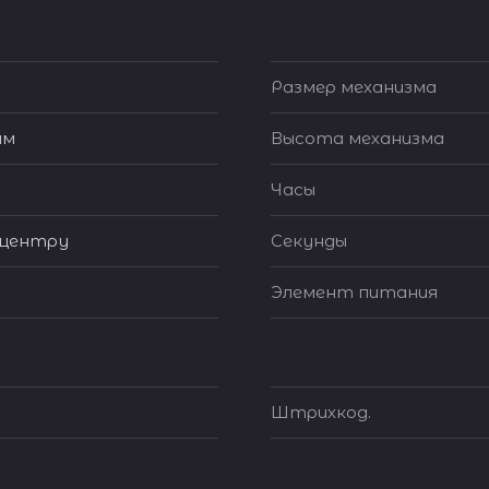
Размер механизма
мм
Высота механизма
Часы
 центру
Секунды
Элемент питания
Штрихкод.