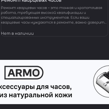
Ремонт кварцевых часов
Ремонт кварцевых часов – это тонкая и кропотливая
работа, требующая высокой квалификации и
специализированных инструментов. Если ваши
кварцевые часы нуждаются в ремонте, важно доверить
их профессионалам, которые смогут точно
диагностировать проблему и предложить
Нет в наличии
эффективное решение.