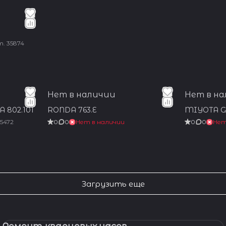
т.
35874
Нет в наличии
Нет в н
A 802.101
RONDA 763.E
MIYOTA G
5472
0
0
Нет в наличии
0
0
Нет
Загрузить еще