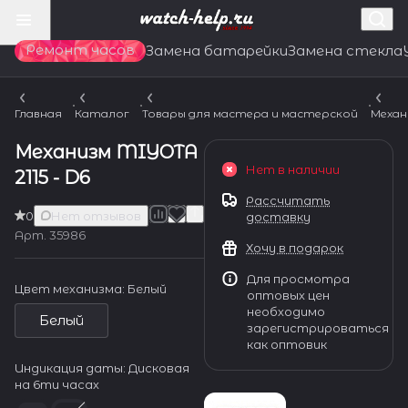
Ремонт часов
Замена батарейки
Замена стекла
Главная
Каталог
Товары для мастера и мастерской
Механ
Механизм MIYOTA
Нет в наличии
2115 - D6
Рассчитать
0
Нет отзывов
доставку
Арт.
35986
Хочу в подарок
Для просмотра
Цвет механизма:
Белый
оптовых цен
необходимо
Белый
зарегистрироваться
как оптовик
Индикация даты:
Дисковая
на 6ти часах