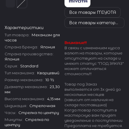
Все товары MIYOTA
Все товары категории
Характеристики
Тип товара
:
Механизм для
часов
Внимание!!!
Страна Бренда
:
Япония
В связи с изменением курса
валют на товары, которые
Страна производства
:
отсутствуют на складе и
Япония
имеют статус "ПОД ЗАКАЗ"
Серия
:
Standard
может отличаться
Тип механизма
:
Кварцевый
стоимость!!!
Размер механизма
:
10 ½
Товар под Заказ
Диаметр механизма
:
23,30
выполняется от 3х дней до
мм
нескольких месяцев
Высота механизма
:
4,15 мм
(зависит от наличия на
складе поставщика)
Индикация
:
Стрелочная
Когда товар поступит в
Часы
:
Стрелка по центру
мастерскую вам придёт
Минуты
:
Стрелка по
уведомление о поступлении.
центру
Предоплата не требуется.