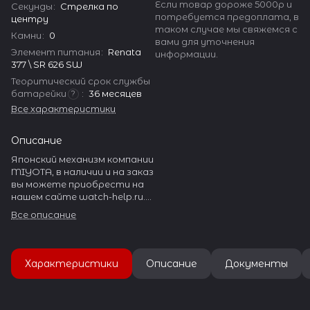
Если товар дороже 5000р и
Секунды
:
Стрелка по
потребуется предоплата, в
центру
таком случае мы свяжемся с
Камни
:
0
вами для уточнения
Элемент питания
:
Renata
информации.
377 \ SR 626 SW
Теоритический срок службы
батарейки
:
36 месяцев
?
Все характеристики
Описание
Японский механизм компании
MIYOTA, в наличии и на заказ
вы можете приобрести на
нашем сайте watch-help.ru.
MIYOTA производит
Все описание
огромное количество
разнообразных часовых
механизмов.
Характеристики
Описание
Документы