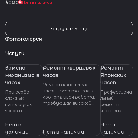
0
0
Нет в наличии
Загрузить еще
Фотогалерея
Услуги
Замена
Ремонт кварцевых
Ремонт
механизма в
часов
Японских
часах
часов
Ремонт кварцевых
часов – это тонкая и
При особо
Профессиона
кропотливая работа,
сложных
льный
требующая высокой
неполадках
ремонт
квалификации и
часов и
японских
специализированных
невозможности
часов любой
инструментов. Если
произвести
сложности.
Нет в
Нет в
ваши кварцевые часы
ремонт их
Высокое
наличии
Нет в наличии
наличии
нуждаются в ремонте,
основных узлов
качество