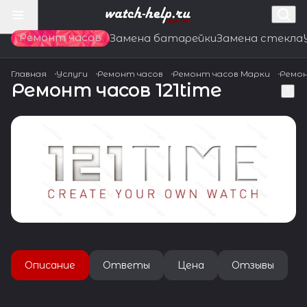
Ремонт часов
Замена батарейки
Замена стекла
Главная
Услуги
Ремонт часов
Ремонт часов Марки
Ремон
Ремонт часов 121time
Описание
Ответы
Цена
Отзывы