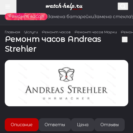
Ремонт часов
Замена батарейки
Замена стекла
Главная
Услуги
Ремонт часов
Ремонт часов Марки
Ремон
Ремонт часов Andreas
Strehler
Описание
Ответы
Цена
Отзывы