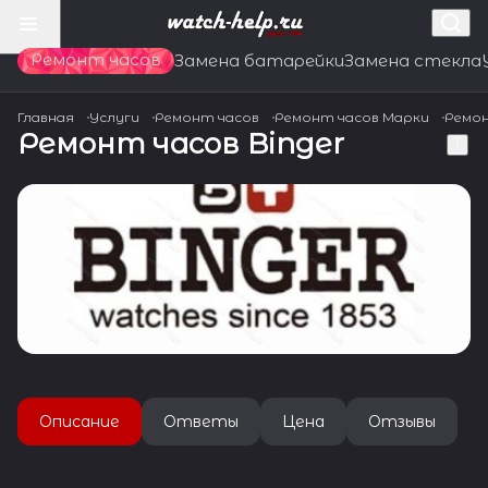
Ремонт часов
Замена батарейки
Замена стекла
Главная
Услуги
Ремонт часов
Ремонт часов Марки
Ремон
Ремонт часов Binger
Описание
Ответы
Цена
Отзывы