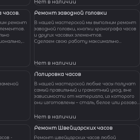
Нет в наличии
 часов.
Ремонт заводной головки
ним ремонт
В нашей мастерской мы выполним ремонт
элементов.
заводной головки, кнопки хронографа часов
льно
и других часовых элементов.
ионально,
Сделаем свою работу максимально
их часов.
бережно, аккуратно и профессионально,
устраним любые неполадки ваших часов.
Нет в наличии
Полировка часов
заменой
В нашей мастерской любые часы получат
самый правильный и грамотный уход, вне
зависимости от материала, из которого
они изготовлены – сталь, белое или розовое
золото, титан, алюминий и т. п. – наши
специалисты отполируют практически
Нет в наличии
любой материал.
Ремонт Швейцарских часов
сов -
Ремонт швейцарских часов любой