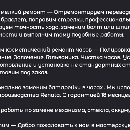
 мелкий ремонт
— Отремонтируем переводну
 браслет, поправим стрелки, профессионал
уем точность хода, заменим болт или шпил
ности и выполним тому подобные работы.
ём косметический ремонт часов
— Полировка
ние, Золочение, Гальваника. Чистка часов. 
отовление и установка не стандартных сте
отовим под заказ.
нально заменим батарейки в часах .
Мы испо
роизводства Renata. С гарантией 18 месяцев
работы по замене механизма, стекла, аккуму
этим —
Добро пожаловать к нам в мастерскую