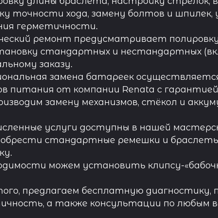
овку длины браслета, настройку стрелок, 
ку точности хода, замену болтов и шпилек, 
ния герметичности.
ческий ремонт предусматривает полировку к
тановку стандартных и нестандартных (вк
льному заказу.
иональная замена батареек осуществляется
в питания от компании Renata с гарантией 
роизводим замену механизмов, стёкол и акку
исленные услуги доступны в нашей мастерск
обрести стандартные ремешки и браслеты д
ку.
одимости можем установить клипсу-«бабочк
ого, предлагаем бесплатную диагностику, 
ичность, а также консультации по любым во