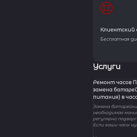
Клиентский 
Бесплатная ди
Услуги
Ремонт часов 
замена батаре
питания) в час
Замена батарейки 
необходимая мани
регулярно подвер
Если ваши часы н
элемента питания