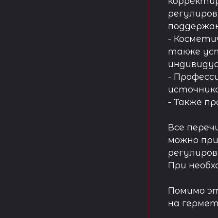
корректир
регулиров
поддержа
- Космети
также ус
индивидуа
- Професс
источнико
- Также п
Все переч
можно при
регулиров
При необх
Помимо эт
на гермет