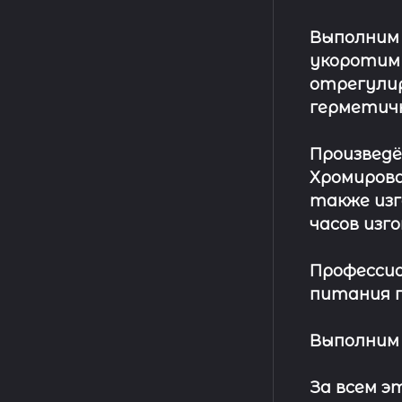
Выполним
укоротим
отрегулир
герметич
Произвед
Хромирова
также изг
часов изг
Профессио
питания п
Выполним 
За всем 