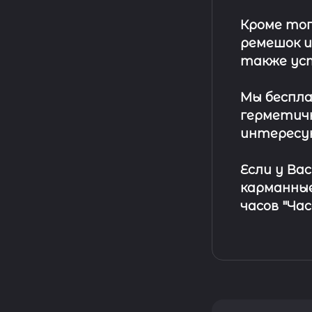
Кроме тог
ремешок
и
также ус
Мы беспла
герметичн
интересу
Если у Ва
карманные
часов "Ча