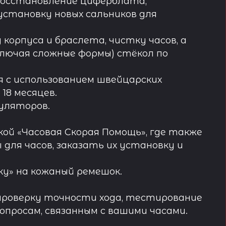
восстановление циферблата,
установку новых сальников для
орпуса и браслета, чистку часов, а
лючая сложные формы) стёкол по
 с использованием швейцарских
18 месяцев.
муляторов.
ой «Часовая Скорая Помощь», где также
ля часов, заказать их установку и
у» на кожаный ремешок.
проверку точности хода, тестирование
просам, связанным с вашими часами.