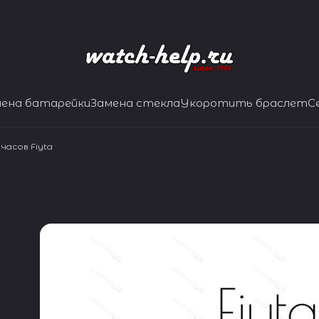
мена батарейки
Замена стекла
Укоротить браслет
С
часов Fiyta