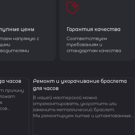
тупные цены
Гарантия качества
таем напрямую с
Соответствуем
щими
требованиям и
зводителями
стандартам качества
а часов
Ремонт и укорачивание браслета
для часов
т причину
дложат
В нашей мастерской можно
я.
отремонтировать, укоротить или
сов
заменить металлический браслет.
тобы
Мы ремонтируем литые и штампованные
ущенной
браслеты даже с самыми сложными по
.
форме и внешнему виду звеньями, чистим и
освежаем их внешний вид,