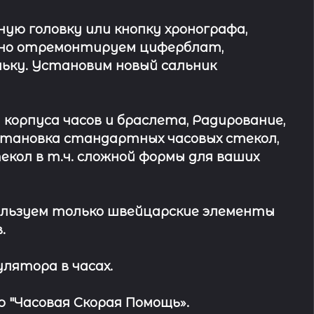
ю головку или кнопку хронографа,
ьно отремонтируем циферблат,
ьку. Установим новый сальник
 корпуса часов и браслета, Радирование,
Установка стандартных часовых стекол,
кол в т.ч. сложной формы для ваших
льзуем только швейцарские элементы
.
лятора в часах.
 "Часовая Скорая Помощь».