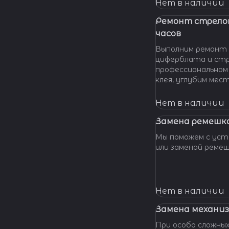
нашу мастерскую!
Нет в наличии
удовольствием п
вашу проблему и 
Ремонт стрело
батарейки профес
часов
качественно и по 
Выполним ремонт 
циферблата и стр
профессиональном
клея, углубим мес
клея и направляющ
стрелки, метки, к
Нет в наличии
крепления цифербл
Замена ремешка
Мы поможем с уста
или заменой реме
Нет в наличии
Замена механиз
При особо сложных