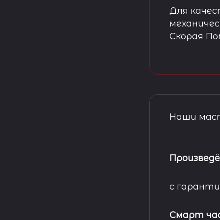
Для качес
механичес
Скорая П
Наши маст
Произведё
с гаранти
Смарт ча