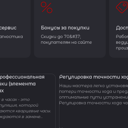
сервис
Бонусы за покупки
Дос
агностика
Скидки до 70&#37;
Рабо
покупателям на сайте
веду
прои
Профессиональная
Регулировка точности ход
йки (элемента
Наши мастера легко установя
ах
потери точности хода и пре
оптимальные пути устранени
в часах - это
Регулировка точности хода ча
пуляция, которой
проводится таким образом, ч
гаются кварцевые часы.
отклонение не превышало доп
уждаются в замене
производителем погрешности
 - добро пожаловать в