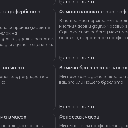
 Наши мастера с
Нет в наличии
омогут вам решить
произведут замену
к и циферблата
Ремонт кнопки хронографа
сионально, быстро,
В нашей мастерской мы выпол
доступной цене.
кнопки часов и других часовых 
или исправим дефекты
Сделаем свою работу максима
елок на
бережно, аккуратно и професс
 уровне, удалим остатки
устраним любые неполадки ваш
та для лучшего сцепления
их. Закрепим слетевшие
амни. Восстановим
Нет в наличии
ата к механизму.
 на часах
Замена браслета на часах
новкой, регулировкой
Мы поможем с установкой или 
шка
вашего или нашего браслета
Нет в наличии
ма в часах
Репассаж часов
 неполадках часов и
Мы выполняем профилактику ча