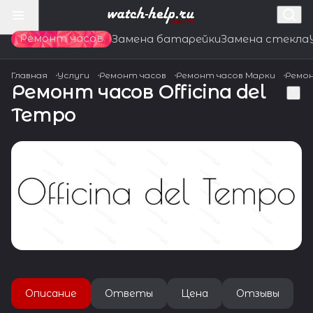
Ремонт часов
Замена батарейки
Замена стекла
Главная
Услуги
Ремонт часов
Ремонт часов Марки
Ремон
Ремонт часов Officina del
Tempo
Описание
Ответы
Цена
Отзывы