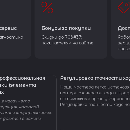
сервис
Бонусы за покупки
Дос
агностика
Скидки до 70&#37;
Рабо
покупателям на сайте
веду
прои
Профессиональная
Регулировка точности ход
йки (элемента
Наши мастера легко установя
ах
потери точности хода и пре
оптимальные пути устранени
в часах - это
Регулировка точности хода ча
пуляция, которой
проводится таким образом, ч
гаются кварцевые часы.
отклонение не превышало доп
уждаются в замене
производителем погрешности
 - добро пожаловать в