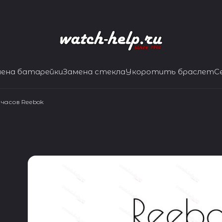
мена батарейки
Замена стекла
Укоротить браслет
С
часов Reebok