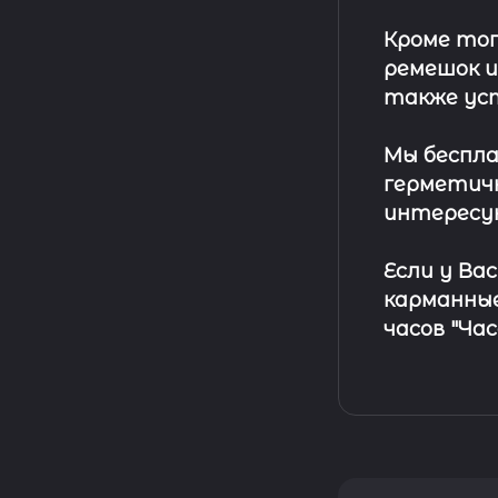
Кроме тог
ремешок
и
также ус
Мы беспла
герметичн
интересу
Если у Ва
карманные
часов "Ча