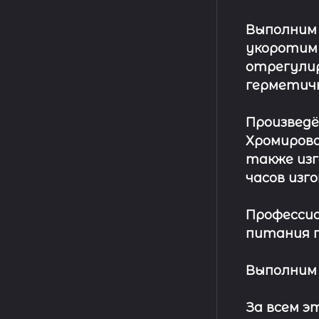
Выполним
укоротим
отрегулир
герметич
Произвед
Хромирова
также изг
часов изг
Профессио
питания п
Выполним 
За всем 