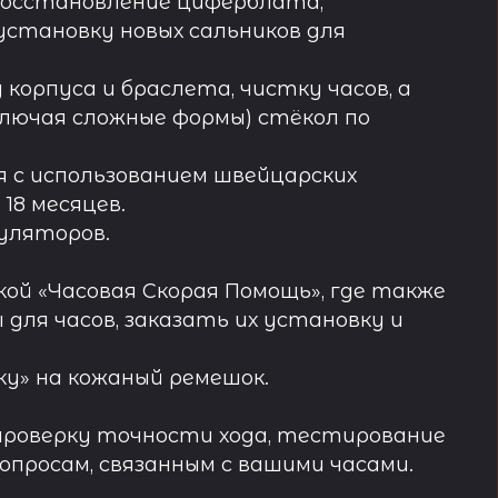
восстановление циферблата,
установку новых сальников для
орпуса и браслета, чистку часов, а
лючая сложные формы) стёкол по
 с использованием швейцарских
18 месяцев.
муляторов.
ой «Часовая Скорая Помощь», где также
ля часов, заказать их установку и
у» на кожаный ремешок.
проверку точности хода, тестирование
просам, связанным с вашими часами.