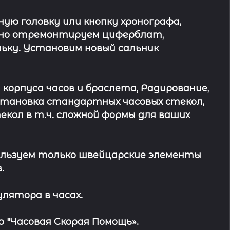
ю головку или кнопку хронографа,
ьно отремонтируем циферблат,
ьку. Установим новый сальник
 корпуса часов и браслета, Радирование,
Установка стандартных часовых стекол,
кол в т.ч. сложной формы для ваших
льзуем только швейцарские элементы
.
лятора в часах.
 "Часовая Скорая Помощь».