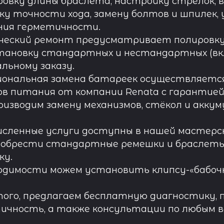
овку длины браслета, настройку стрелок, 
ку точности хода, замену болтов и шпилек, 
ния герметичности.
ческий ремонт предусматривает полировку к
тановку стандартных и нестандартных (вк
льному заказу.
иональная замена батареек осуществляется
в питания от компании Renata с гарантией 
роизводим замену механизмов, стёкол и акку
исленные услуги доступны в нашей мастерск
обрести стандартные ремешки и браслеты д
ку.
одимости можем установить клипсу-«бабочк
ого, предлагаем бесплатную диагностику, 
ичность, а также консультации по любым во