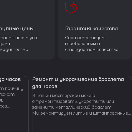
тупные цены
Гарантия качества
таем напрямую с
Соответствуем
щими
требованиям и
зводителями
стандартам качества
а часов
Ремонт и укорачивание браслета
для часов
т причину
дложат
В нашей мастерской можно
я.
отремонтировать, укоротить или
сов
заменить металлический браслет.
тобы
Мы ремонтируем литые и штампованные
ущенной
браслеты даже с самыми сложными по
.
форме и внешнему виду звеньями, чистим и
освежаем их внешний вид,