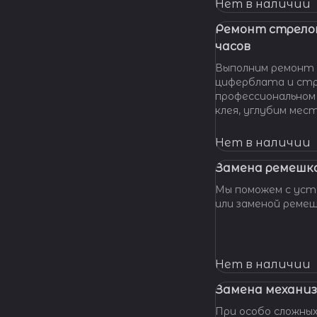
нашу мастерскую!
Нет в наличии
удовольствием п
вашу проблему и 
Ремонт стрело
батарейки профес
часов
качественно и по 
Выполним ремонт 
циферблата и стр
профессиональном
клея, углубим мес
клея и направляющ
стрелки, метки, к
Нет в наличии
крепления цифербл
Замена ремешка
Мы поможем с уста
или заменой реме
Нет в наличии
Замена механиз
При особо сложных