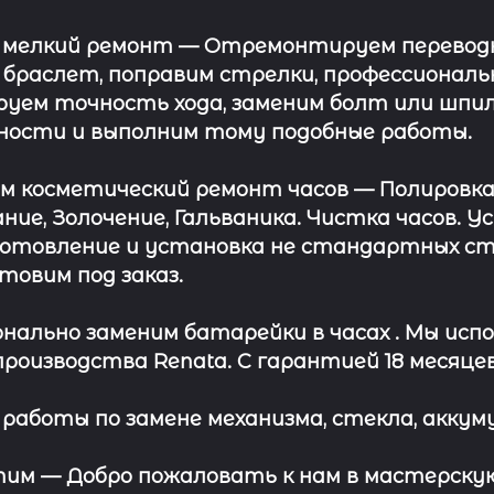
 мелкий ремонт
— Отремонтируем переводну
 браслет, поправим стрелки, профессионал
уем точность хода, заменим болт или шпил
ности и выполним тому подобные работы.
ём косметический ремонт часов
— Полировка
ние, Золочение, Гальваника. Чистка часов. 
отовление и установка не стандартных сте
отовим под заказ.
нально заменим батарейки в часах .
Мы испо
роизводства Renata. С гарантией 18 месяцев
работы по замене механизма, стекла, аккуму
этим —
Добро пожаловать к нам в мастерскую