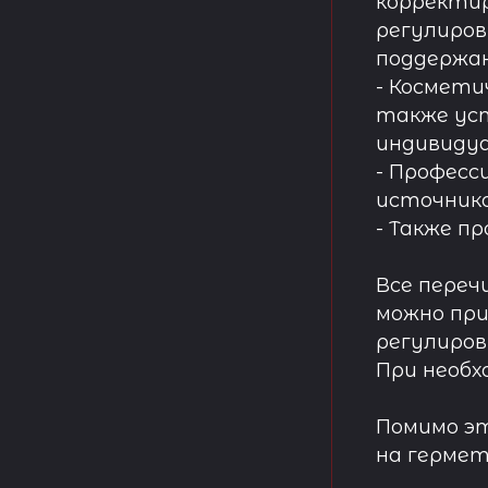
корректир
регулиров
поддержа
- Космети
также ус
индивидуа
- Професс
источнико
- Также п
Все переч
можно при
регулиров
При необх
Помимо эт
на гермет