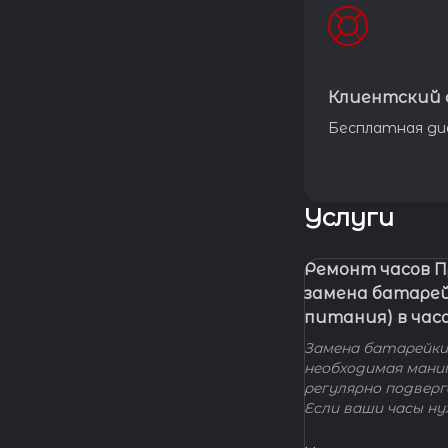
Клиентский 
Бесплатная ди
Услуги
Ремонт часов 
замена батаре
питания) в час
Замена батарейки 
необходимая мани
регулярно подвер
Если ваши часы н
элемента питания