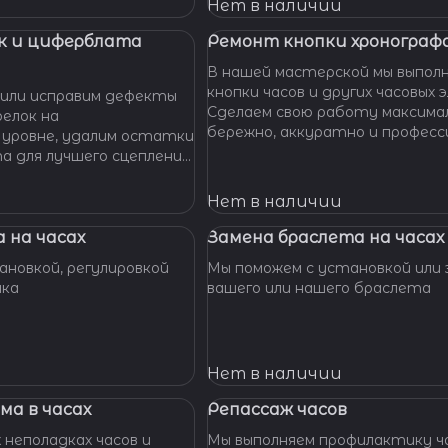
 Наши мастера с
Нет в наличии
омогут вам решить
произведут замену
к и циферблата
Ремонт кнопки хронографа
сионально, быстро,
В нашей мастерской мы выпол
доступной цене.
кнопки часов и других часовых 
или исправим дефекты
Сделаем свою работу максима
елок на
бережно, аккуратно и професс
 уровне, удалим остатки
устраним любые неполадки ваш
та для лучшего сцепления
их. Закрепим слетевшие
амни. Восстановим
Нет в наличии
ата к механизму.
 на часах
Замена браслета на часах
новкой, регулировкой
Мы поможем с установкой или 
шка
вашего или нашего браслета
Нет в наличии
ма в часах
Репассаж часов
 неполадках часов и
Мы выполняем профилактику ча