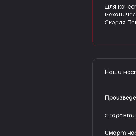
Для качес
механичес
Скорая П
Наши маст
Произведё
с гаранти
Смарт ча