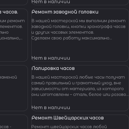
Нет в наличии
 часов.
Ремонт заводной головки
ним ремонт
В нашей мастерской мы выполним ремонт
элементов.
заводной головки, кнопки хронографа часов
льно
и других часовых элементов.
ионально,
Сделаем свою работу максимально
их часов.
бережно, аккуратно и профессионально,
устраним любые неполадки ваших часов.
Нет в наличии
Полировка часов
заменой
В нашей мастерской любые часы получат
самый правильный и грамотный уход, вне
зависимости от материала, из которого
они изготовлены – сталь, белое или розовое
золото, титан, алюминий и т. п. – наши
специалисты отполируют практически
Нет в наличии
любой материал.
Ремонт Швейцарских часов
сов -
Ремонт швейцарских часов любой