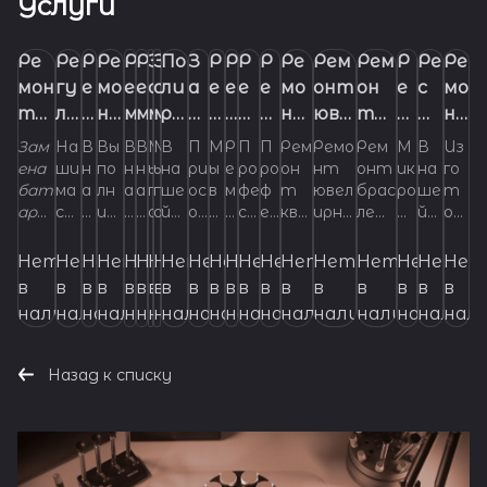
Услуги
Ре
Ре
Р
Ре
Р
Р
З
З
По
З
Р
Р
Р
Р
Ре
Рем
Рем
Р
Ре
Ре
мон
гу
е
мо
е
е
а
а
ли
а
е
е
е
е
мо
онт
он
е
с
мо
т
ли
м
н
м
м
м
м
ро
м
п
м
м
м
нт
юве
т
м
т
н
час
ро
о
т
о
о
е
е
вк
е
а
о
о
о
кв
лир
бра
о
ав
т
Зам
На
В
Вы
В
В
М
М
В
П
М
Р
П
П
Рем
Ремо
Рем
М
В
Из
ов
вк
н
ст
н
н
н
н
а
н
с
н
н
н
ар
ных
сле
н
ра
ча
ена
ши
н
по
н
н
ы
ы
на
ри
ы
е
ро
ро
он
нт
онт
ик
на
го
бат
ма
а
лн
а
а
п
п
ше
ос
в
м
фе
ф
т
ювел
брас
ро
ше
т
Про
а
т
ре
т
т
а
а
ча
а
с
т
т
т
це
изд
тов
т
ци
со
аре
ст
ш
им
ш
ш
о
о
й
об
ы
о
сс
ес
ква
ирны
лет
т
й
ов
фес
т
и
ло
к
з
р
б
со
м
а
Ш
зо
м
вы
ели
ме
ч
я
в
йки
ер
е
ре
е
е
м
м
ма
о
п
н
ио
си
рце
х
ов
ок
ма
ле
сио
оч
у
к
н
а
е
р
в
ех
ж
в
ло
ех
х
й
то
а
ча
Из
в
а
й
мо
й
й
о
о
ст
сл
о
т
на
он
вых
изде
мет
ар
ст
ни
Нет
Нет
Нет
Нет
Нет
Нет
Нет
Нет
Нет
Нет
Нет
Нет
Нет
Нет
Нет
Нет
Нет
Нет
Нет
Нет
нал
но
к
и
о
в
м
а
а
ч
е
т
а
ча
мет
дом
со
со
го
часа
лег
м
нт
м
м
ж
ж
ер
о
л
ш
ль
ал
час
лий
одо
ны
ер
е
в
в
в
в
в
в
в
в
в
в
в
в
в
в
в
в
в
в
в
в
ьна
с
о
ци
п
о
е
с
н
а
й
ы
н
сов
одо
лаз
в
в
т
х -
ко
а
ил
а
а
е
е
ско
ж
н
в
ны
ьн
ов –
мет
м
е
ск
пе
наличии
наличии
наличии
наличии
наличии
наличии
наличии
наличии
наличии
наличии
наличии
наличии
наличии
наличии
наличии
наличии
наличии
наличии
налич
нал
это
ус
с
и
с
с
м
м
й
ны
я
е
й
ый
эт
одом
лазе
ра
ой
ре
я
т
р
фе
к
д
ш
л
и
с
ц
х
и
м
ено
Р
ов
нео
т
т
ис
т
т
с
с
лю
х
е
й
ре
ре
о
лазе
рной
бо
пр
во
зам
и
а
рб
и
н
к
е
з
о
а
ч
ч
лазе
й
ес
ле
бхо
ан
е
пр
е
е
у
у
бы
не
м
ц
мо
мо
то
рной
свар
т
ои
дн
ена
хо
ч
ла
х
о
а
т
м
в
р
ас
ес
ной
сва
т
ни
Назад к списку
дим
ов
р
ав
р
р
с
с
е
по
п
а
н
н
нка
свар
ки –
ы
зво
ой
ба
да
и
т
р
й
н
а
а
с
ов
к
свар
рки
а
е
ая
ят
с
им
с
с
т
т
час
ла
р
р
т
т
я и
ки –
это
дл
дя
гол
та
ча
в
а
о
г
а
н
в
к
и
ки
в
пе
ман
пр
к
де
к
к
а
а
ы
дк
о
с
зо
ме
кро
это
высо
я
тс
ов
ипу
ич
о
фе
о
о
н
н
по
ах
ф
к
ло
ха
по
высо
кот
ча
я
ки
рей
со
а
ча
н
о
ч
а
ч
и
х
р
ре
ляц
ин
й
кт
й
й
о
о
луч
ча
и
и
т
ни
тл
кот
ехно
со
ра
дл
ки
в
н
со
о
л
а
ч
а
х
ч
а
во