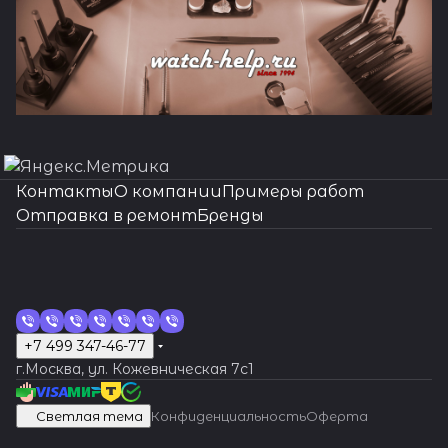
ия,
у
м
ы
м
м
в
в
ат
со
л
х
ых
че
ива
ехно
логи
в:
бо
я
(эле
и
в
г
о
с
а
с
ч
а
ц
дн
кот
по
о
ци
ы
ы
к
к
са
в
а
ч
ча
ск
я
логич
чный
ре
т
ча
мен
е
р
в
а
с
ах
а
со
и
ой
оро
т
ж
фе
в
в
о
о
мы
и
к
а
со
их
раб
ный
спос
с
ы
со
та
б
а
к
х
а
с
в
я
го
й
ер
н
рб
ы
ы
й
й
й
не
т
с
в
ча
от
проц
об
т
по
в
регу
и
о
ла
п
п
,
и
пр
во
и
о
лю
со
а,
есс,
восс
ав
во
—
пи
р
ф
и
х
о
и
ло
ляр
т
о
та
о
о
р
л
ав
зм
к
в
бо
в
тр
позв
тан
ра
сс
эт
та
а
а
в
л
вк
но
оч
т
и
л
л
е
и
иль
о
у
л
й
л
ебу
оляю
овле
ци
та
о
ния
с
ч
и
и
под
но
р
ст
н
н
г
з
ны
ж
ч
ю
сл
ю
ющ
щий
ния
я
но
ми
) в
л
а
р
верг
ст
е
ре
и
и
у
а
й и
но
а
б
ож
бо
ая
точ
цело
пе
вл
кр
час
е
с
е
аю
и
м
лок
м
м
л
м
гра
с
с
о
но
й
выс
но и
стн
ре
ен
о
Контакты
О компании
Примеры работ
тся
хо
о
на
р
р
и
е
мо
т
о
й
с
сл
око
наде
ост
во
ию
т
ах
т
о
м
Отправка в ремонт
Бренды
ква
да
н
пр
е
е
р
н
тн
и
в
с
т
о
й
жно
и и
дн
ан
ок
а
в
о
рце
и
т
оф
м
м
о
о
ый
пр
-
л
и.
ж
ква
соед
эст
ой
ти
ар
д
.
н
вые
пр
и
есс
о
о
в
й
ухо
ои
о
о
Во
но
лиф
иня
ети
го
кв
ны
л
т
час
ед
р
ио
н
н
к
в
д,
зв
с
ж
сс
с
ика
ть
ки
ло
ар
е
я
п
ы.
ло
о
на
т
т
о
а
вн
ес
м
н
т
т
ции
даже
ваш
вк
ны
ра
Есл
жа
в
льн
к
з
й
ш
е
т
о
о
ан
и.
и
самы
их
и.
х
бо
ч
е
+7 499 347-46-77
и
т
а
ом
н
а
и
е
зав
и
т
с
ов
В
спе
е
аксе
В
ча
т
а
р
ваш
оп
т
ур
о
в
л
г
ис
ре
р
т
ле
ос
циа
мелк
ссуа
ос
со
ы,
г.Москва, ул. Кожевническая 7c1
с
е
и
т
ь,
ов
п
о
и
о
им
мо
ч
и
ни
с
лиз
ие
ров.
с
в.
т
о
в
час
им
у
не,
к
д
з
и
ос
н
а
.
е
т
иро
дет
Лазе
т
Ре
ре
Светлая тема
Конфиденциальность
Оферта
в
о
ы
ал
к
уд
и
н
а
л
ти
т
с
П
ра
ан
ван
али
рная
ан
ст
бу
нуж
ьн
о
ал
ч
о
м
и
от
их
о
р
бо
ов
ных
укра
свар
ов
ав
ю