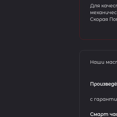
Для качес
механичес
Скорая П
Наши маст
Произведё
с гаранти
Смарт ча