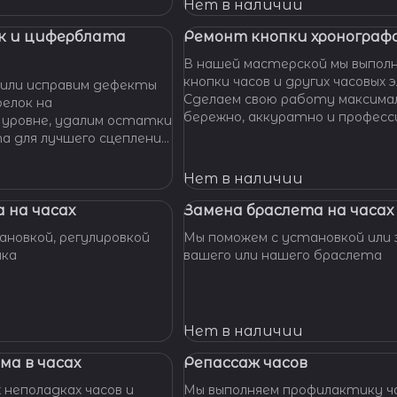
 Наши мастера с
Нет в наличии
омогут вам решить
произведут замену
к и циферблата
Ремонт кнопки хронографа
сионально, быстро,
В нашей мастерской мы выпол
доступной цене.
кнопки часов и других часовых 
или исправим дефекты
Сделаем свою работу максима
елок на
бережно, аккуратно и професс
 уровне, удалим остатки
устраним любые неполадки ваш
та для лучшего сцепления
их. Закрепим слетевшие
амни. Восстановим
Нет в наличии
ата к механизму.
 на часах
Замена браслета на часах
новкой, регулировкой
Мы поможем с установкой или 
шка
вашего или нашего браслета
Нет в наличии
ма в часах
Репассаж часов
 неполадках часов и
Мы выполняем профилактику ча