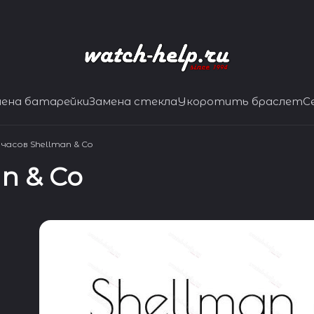
мена батарейки
Замена стекла
Укоротить браслет
С
часов Shellman & Co
n & Co