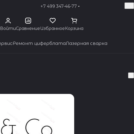
+7 499 347-46-77
Войти
Сравнение
Избранное
Корзина
ервис
Ремонт циферблата
Лазерная сварка