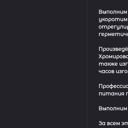
Выполним
укоротим
отрегулир
герметич
Произвед
Хромирова
также изг
часов изг
Профессио
питания п
Выполним 
За всем 