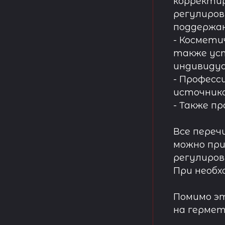
корректир
регулиров
поддержа
- Космети
также ус
индивидуа
- Професс
источнико
- Также п
Все переч
можно при
регулиров
При необх
Помимо эт
на гермет