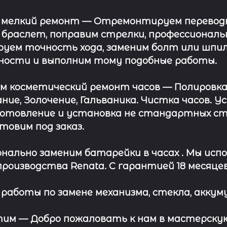
 мелкий ремонт
— Отремонтируем переводну
 браслет, поправим стрелки, профессионал
уем точность хода, заменим болт или шпил
ности и выполним тому подобные работы.
ём косметический ремонт часов
— Полировка
ние, Золочение, Гальваника. Чистка часов. 
отовление и установка не стандартных сте
отовим под заказ.
нально заменим батарейки в часах .
Мы испо
роизводства Renata. С гарантией 18 месяцев
работы по замене механизма, стекла, аккуму
этим —
Добро пожаловать к нам в мастерскую