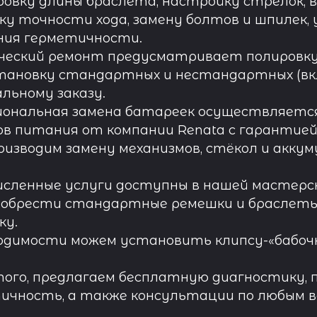
овку длины браслета, настройку стрелок, 
ку точности хода, замену болтов и шпилек, 
ния герметичности.
ческий ремонт предусматривает полировку к
тановку стандартных и нестандартных (вк
льному заказу.
иональная замена батареек осуществляется
в питания от компании Renata с гарантией 
роизводим замену механизмов, стёкол и акку
исленные услуги доступны в нашей мастерск
обрести стандартные ремешки и браслеты д
ку.
одимости можем установить клипсу-«бабочк
ого, предлагаем бесплатную диагностику, 
ичность, а также консультации по любым во