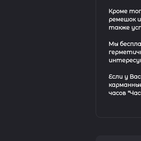
Кроме тог
ремешок
и
также ус
Мы беспла
герметичн
интересу
Если у Ва
карманные
часов "Ча