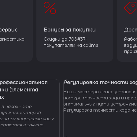
сервис
Бонусы за покупки
Дос
агностика
Скидки до 70&#37;
Рабо
покупателям на сайте
веду
прои
Профессиональная
Регулировка точности ход
йки (элемента
Наши мастера легко установя
ах
потери точности хода и пре
оптимальные пути устранени
в часах - это
Регулировка точности хода ча
пуляция, которой
проводится таким образом, ч
гаются кварцевые часы.
отклонение не превышало доп
уждаются в замене
производителем погрешности
 - добро пожаловать в