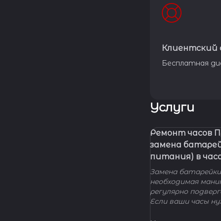
Клиентский 
Бесплатная ди
Услуги
Ремонт часов 
замена батаре
питания) в час
Замена батарейки 
необходимая мани
регулярно подвер
Если ваши часы н
элемента питания