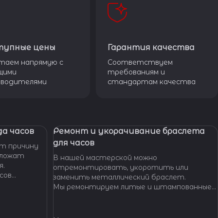
тупные цены
Гарантия качества
таем напрямую с
Соответствуем
щими
требованиям и
зводителями
стандартам качества
а часов
Ремонт и укорачивание браслета
для часов
т причину
дложат
В нашей мастерской можно
я.
отремонтировать, укоротить или
сов
заменить металлический браслет.
тобы
Мы ремонтируем литые и штампованные
ущенной
браслеты даже с самыми сложными по
.
форме и внешнему виду звеньями, чистим и
освежаем их внешний вид,