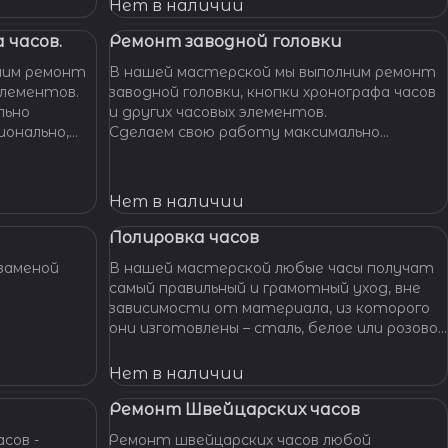
Нет в наличии
 часов.
Ремонт заводной головки
ним ремонт
В нашей мастерской мы выполним ремонт
элементов.
заводной головки, кнопки хронографа часов
льно
и других часовых элементов.
ионально,
Сделаем свою работу максимально
их часов.
бережно, аккуратно и профессионально,
устраним любые неполадки ваших часов.
Нет в наличии
Полировка часов
заменой
В нашей мастерской любые часы получат
самый правильный и грамотный уход, вне
зависимости от материала, из которого
они изготовлены – сталь, белое или розовое
золото, титан, алюминий и т. п. – наши
специалисты отполируют практически
Нет в наличии
любой материал.
Ремонт Швейцарских часов
сов -
Ремонт швейцарских часов любой