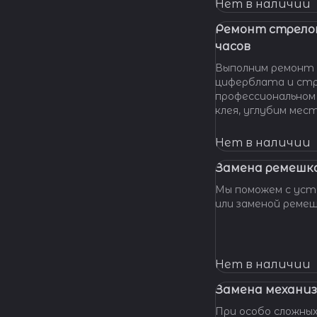
нашу мастерскую!
Нет в наличии
удовольствием п
вашу проблему и 
Ремонт стрело
батарейки профес
часов
качественно и по 
Выполним ремонт 
циферблата и стр
профессиональном
клея, углубим мес
клея и направляющ
стрелки, метки, к
Нет в наличии
крепления цифербл
Замена ремешка
Мы поможем с уста
или заменой реме
Нет в наличии
Замена механиз
При особо сложных