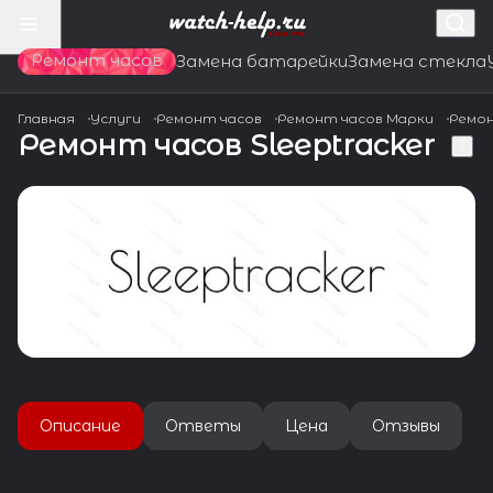
Ремонт часов
Замена батарейки
Замена стекла
Главная
Услуги
Ремонт часов
Ремонт часов Марки
Ремон
Ремонт часов Sleeptracker
Описание
Ответы
Цена
Отзывы