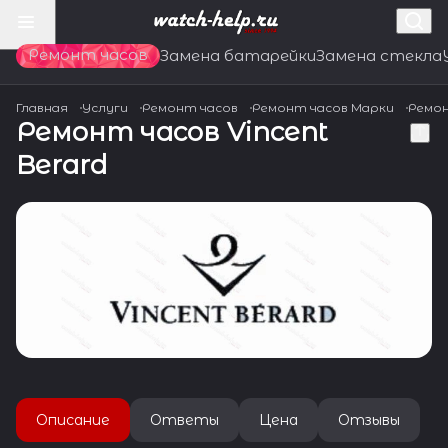
Ремонт часов
Замена батарейки
Замена стекла
Главная
Услуги
Ремонт часов
Ремонт часов Марки
Ремон
Ремонт часов Vincent
Berard
Описание
Ответы
Цена
Отзывы