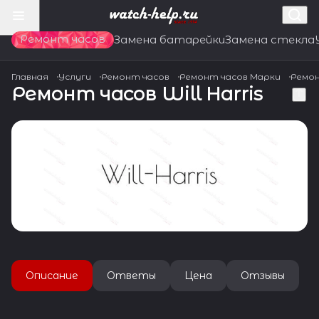
Ремонт часов
Замена батарейки
Замена стекла
Главная
Услуги
Ремонт часов
Ремонт часов Марки
Ремон
Ремонт часов Will Harris
Описание
Ответы
Цена
Отзывы