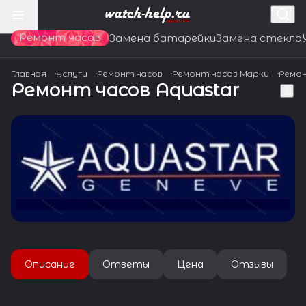
Ремонт часов
Замена батарейки
Замена стекла
Главная
Услуги
Ремонт часов
Ремонт часов Марки
Ремон
Ремонт часов Aquastar
Описание
Ответы
Цена
Отзывы