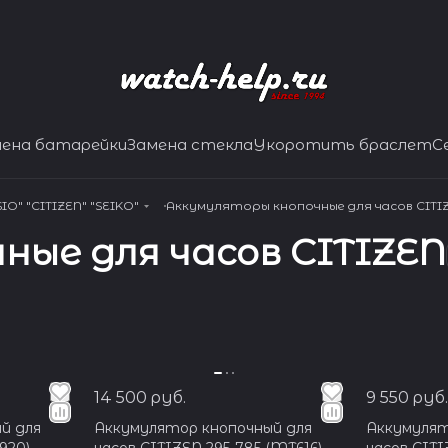
мена батарейки
Замена стекла
Укоротить браслет
С
O" "CITIZEN" "SEIKO"
Аккумуляторы кнопочные для часов CITI
ые для часов CITIZEN
14 500 руб.
9 550 руб.
й для
Аккумулятор кнопочный для
Аккумулят