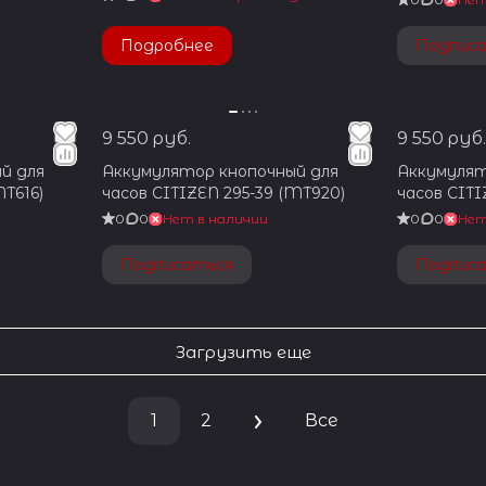
(MT920)
Подробнее
Подпис
9 550 руб.
9 550 руб.
й для
Аккумулятор кнопочный для
Аккумулят
MT616)
часов CITIZEN 295-39 (MT920)
часов CITI
0
0
Нет в наличии
0
0
Нет
Подписаться
Подпис
Загрузить еще
1
2
Все